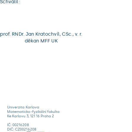
Schválil:
prof. RNDr. Jan Kratochvíl, CSc., v. r.
děkan MFF UK
Univerzita Karlova
Matematicko-fyzikální fakulta
Ke Karlovu 3, 121 16 Praha 2
IČ: 00216208
DIČ: CZ00216208