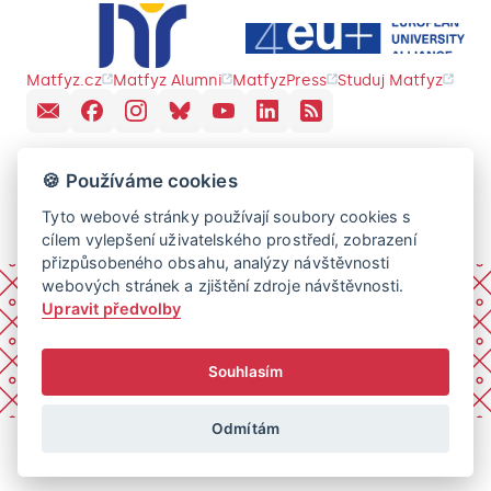
Matfyz.cz
Matfyz Alumni
MatfyzPress
Studuj Matfyz
🍪 Používáme cookies
Tyto webové stránky používají soubory cookies s
cílem vylepšení uživatelského prostředí, zobrazení
přizpůsobeného obsahu, analýzy návštěvnosti
webových stránek a zjištění zdroje návštěvnosti.
Upravit předvolby
Souhlasím
Odmítám
© 2026 Univerzita Karlova, Matematicko-fyzikální fakulta.
Všechna práva vyhrazena.