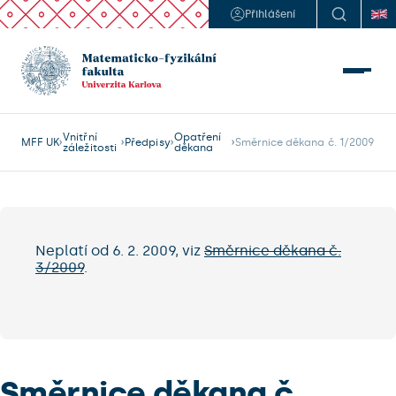
Přihlášení
Vnitřní
Opatření
MFF UK
Předpisy
Směrnice děkana č. 1/2009
záležitosti
děkana
Neplatí od 6. 2. 2009, viz
Směrnice děkana č.
3/2009
.
Směrnice děkana č.