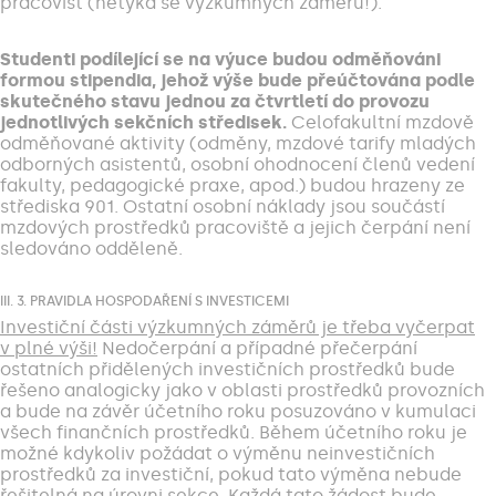
pracovišť (netýká se výzkumných záměrů!).
Studenti podílející se na výuce budou odměňováni
formou stipendia, jehož výše bude přeúčtována podle
skutečného stavu jednou za čtvrtletí do provozu
jednotlivých sekčních středisek.
Celofakultní mzdově
odměňované aktivity (odměny, mzdové tarify mladých
odborných asistentů, osobní ohodnocení členů vedení
fakulty, pedagogické praxe, apod.) budou hrazeny ze
střediska 901. Ostatní osobní náklady jsou součástí
mzdových prostředků pracoviště a jejich čerpání není
sledováno odděleně.
III. 3. PRAVIDLA HOSPODAŘENÍ S INVESTICEMI
Investiční části výzkumných záměrů je třeba vyčerpat
v plné výši!
Nedočerpání a případné přečerpání
ostatních přidělených investičních prostředků bude
řešeno analogicky jako v oblasti prostředků provozních
a bude na závěr účetního roku posuzováno v kumulaci
všech finančních prostředků. Během účetního roku je
možné kdykoliv požádat o výměnu neinvestičních
prostředků za investiční, pokud tato výměna nebude
řešitelná na úrovni sekce. Každá tato žádost bude