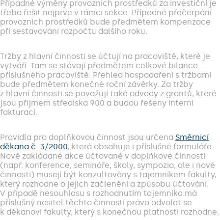
Případné výměny provozních prostředků za investiční je
třeba řešit nejprve v rámci sekce. Případné přečerpání
provozních prostředků bude předmětem kompenzace
při sestavování rozpočtu dalšího roku.
Tržby z hlavní činnosti se účtují na pracoviště, které je
vytváří. Tam se stávají předmětem celkové bilance
příslušného pracoviště. Přehled hospodaření s tržbami
bude předmětem konečné roční závěrky. Za tržby
z hlavní činnosti se považují také odvody z grantů, které
jsou příjmem střediska 900 a budou řešeny interní
fakturací.
Pravidla pro doplňkovou činnost jsou určena
Směrnicí
děkana č. 3/2000
, která obsahuje i příslušné formuláře.
Nově zakládané akce účtované v doplňkové činnosti
(např. konference, semináře, školy, sympozia, ale i nové
činnosti) musejí být konzultovány s tajemníkem fakulty,
který rozhodne o jejich začlenění a způsobu účtování.
V případě nesouhlasu s rozhodnutím tajemníka má
příslušný nositel těchto činností právo odvolat se
k děkanovi fakulty, který s konečnou platností rozhodne.