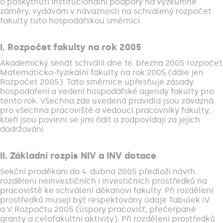
o poskytnutí institucionální podpory na výzkumné
záměry, vydávám v návaznosti na schválený rozpočet
fakulty tuto hospodářskou směrnici.
I. Rozpočet fakulty na rok 2005
Akademický senát schválil dne 16. března 2005 rozpočet
Matematicko-fyzikální fakulty na rok 2005 (dále jen
Rozpočet 2005). Tato směrnice upřesňuje zásady
hospodaření a vedení hospodářské agendy fakulty pro
tento rok. Všechna zde uvedená pravidla jsou závazná
pro všechna pracoviště a vedoucí pracovníky fakulty,
kteří jsou povinni se jimi řídit a zodpovídají za jejich
dodržování.
II. Základní rozpis NIV a INV dotace
Sekční proděkani do 4. dubna 2005 předloží návrh
rozdělení neinvestičních i investičních prostředků na
pracoviště ke schválení děkanovi fakulty. Při rozdělení
prostředků musejí být respektovány údaje Tabulek IV
a V Rozpočtu 2005 (úspory pracovišť, přečerpané
granty a celofakultní aktivity). Při rozdělení prostředků