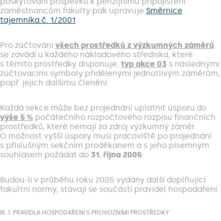
poskytování příspěvku k penzijnímu připojištění
zaměstnancům fakulty pak upravuje
Směrnice
tajemníka č. 1/2001
.
Pro zúčtování
všech prostředků z výzkumných záměrů
se zavádí u každého nákladového střediska, které
s těmito prostředky disponuje,
typ akce 03
s následnými
zúčtovacími symboly přidělenými jednotlivým záměrům,
popř. jejich dalšímu členění.
Každá sekce může bez projednání uplatnit úsporu do
výše 5 %
počátečního rozpočtového rozpisu finančních
prostředků, které nemají za zdroj výzkumný záměr.
O možnost vyšší úspory musí pracoviště po projednání
s příslušným sekčním proděkanem a s jeho písemným
souhlasem požádat do
31. října 2005
.
Budou-li v průběhu roku 2005 vydány další doplňující
fakultní normy, stávají se součástí pravidel hospodaření.
III. 1. PRAVIDLA HOSPODAŘENÍ S PROVOZNÍMI PROSTŘEDKY