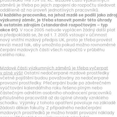
prostředků 198 739 tis. Kč. Mzdové části výzkumných
záměrů je třeba po jejich zapojení do rozpočtu sledovat
odděleně až na úroveň jednotlivých pracovníků.
U každého pracovníka, na jehož mzdě se podílí jako zdroj
výzkumný záměr, je třeba stanovit poměr této úhrady
k ostatním zdrojům (standardně rozpočtovým – typ
akce 01)
. V roce 2005 nebude vyplácen žádný další plat
a předpokládá se, že od 1. 7. 2005 vstoupí v účinnost
nový vnitřní mzdový předpis UK, proto je třeba provést
revizi mezd tak, aby umožnila pokud možno rovnoměrné
čerpání mzdových částí všech rozpočtů v průběhu
celého roku.
Mzdové části výzkumných záměrů je třeba vyčerpat
v plné výši!
Ostatní nedočerpané mzdové prostředky
včetně pojištění budou považovány za nedočerpané
provozní prostředky. Přečerpání bude po závěrečném
vyúčtování kalendářního roku řešeno plným nebo
částečným odnětím osobního ohodnocení pracovníků
příslušného pracoviště až do úplné úhrady vzniklého
schodku. Výjimky z tohoto opatření povoluje na základě
žádosti děkan fakulty. Z případného nedočerpání
mzdových prostředků je možno hradit provozní náklady