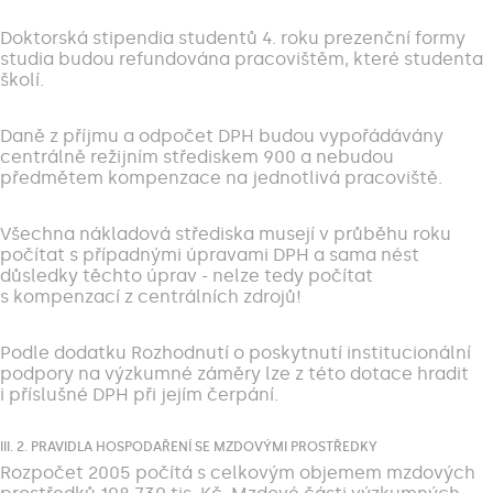
Doktorská stipendia studentů 4. roku prezenční formy
studia budou refundována pracovištěm, které studenta
školí.
Daně z příjmu a odpočet DPH budou vypořádávány
centrálně režijním střediskem 900 a nebudou
předmětem kompenzace na jednotlivá pracoviště.
Všechna nákladová střediska musejí v průběhu roku
počítat s případnými úpravami DPH a sama nést
důsledky těchto úprav - nelze tedy počítat
s kompenzací z centrálních zdrojů!
Podle dodatku Rozhodnutí o poskytnutí institucionální
podpory na výzkumné záměry lze z této dotace hradit
i příslušné DPH při jejím čerpání.
III. 2. PRAVIDLA HOSPODAŘENÍ SE MZDOVÝMI PROSTŘEDKY
Rozpočet 2005 počítá s celkovým objemem mzdových