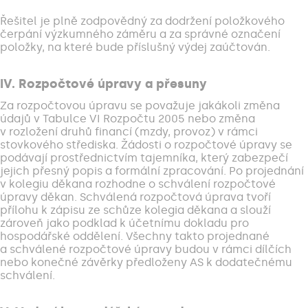
Řešitel je plně zodpovědný za dodržení položkového
čerpání výzkumného záměru a za správné označení
položky, na které bude příslušný výdej zaúčtován.
IV. Rozpočtové úpravy a přesuny
Za rozpočtovou úpravu se považuje jakákoli změna
údajů v Tabulce VI Rozpočtu 2005 nebo změna
v rozložení druhů financí (mzdy, provoz) v rámci
stovkového střediska. Žádosti o rozpočtové úpravy se
podávají prostřednictvím tajemníka, který zabezpečí
jejich přesný popis a formální zpracování. Po projednání
v kolegiu děkana rozhodne o schválení rozpočtové
úpravy děkan. Schválená rozpočtová úprava tvoří
přílohu k zápisu ze schůze kolegia děkana a slouží
zároveň jako podklad k účetnímu dokladu pro
hospodářské oddělení. Všechny takto projednané
a schválené rozpočtové úpravy budou v rámci dílčích
nebo konečné závěrky předloženy AS k dodatečnému
schválení.