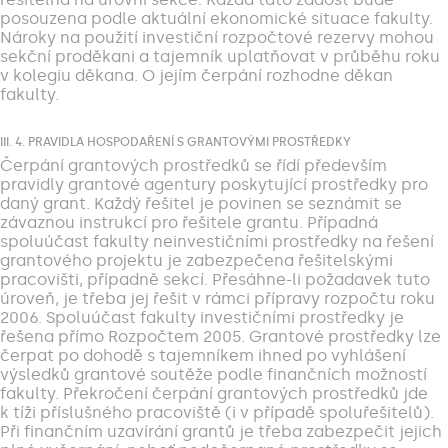
posouzena podle aktuální ekonomické situace fakulty.
Nároky na použití investiční rozpočtové rezervy mohou
sekční proděkani a tajemník uplatňovat v průběhu roku
v kolegiu děkana. O jejím čerpání rozhodne děkan
fakulty.
III. 4. PRAVIDLA HOSPODAŘENÍ S GRANTOVÝMI PROSTŘEDKY
Čerpání grantových prostředků se řídí především
pravidly grantové agentury poskytující prostředky pro
daný grant. Každý řešitel je povinen se seznámit se
závaznou instrukcí pro řešitele grantu. Případná
spoluúčast fakulty neinvestičními prostředky na řešení
grantového projektu je zabezpečena řešitelskými
pracovišti, případně sekcí. Přesáhne-li požadavek tuto
úroveň, je třeba jej řešit v rámci přípravy rozpočtu roku
2006. Spoluúčast fakulty investičními prostředky je
řešena přímo Rozpočtem 2005. Grantové prostředky lze
čerpat po dohodě s tajemníkem ihned po vyhlášení
výsledků grantové soutěže podle finančních možností
fakulty. Překročení čerpání grantových prostředků jde
k tíži příslušného pracoviště (i v případě spoluřešitelů).
Při finančním uzavírání grantů je třeba zabezpečit jejich