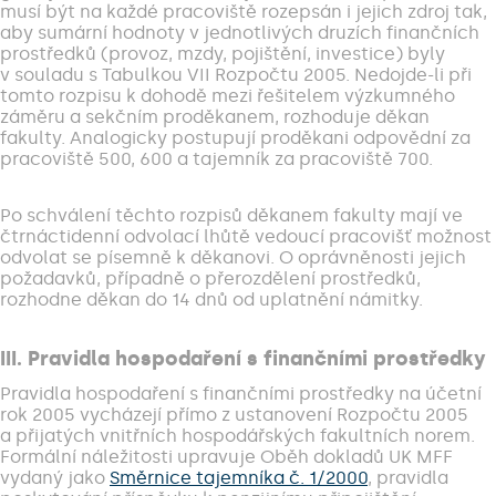
musí být na každé pracoviště rozepsán i jejich zdroj tak,
aby sumární hodnoty v jednotlivých druzích finančních
prostředků (provoz, mzdy, pojištění, investice) byly
v souladu s Tabulkou VII Rozpočtu 2005. Nedojde-li při
tomto rozpisu k dohodě mezi řešitelem výzkumného
záměru a sekčním proděkanem, rozhoduje děkan
fakulty. Analogicky postupují proděkani odpovědní za
pracoviště 500, 600 a tajemník za pracoviště 700.
Po schválení těchto rozpisů děkanem fakulty mají ve
čtrnáctidenní odvolací lhůtě vedoucí pracovišť možnost
odvolat se písemně k děkanovi. O oprávněnosti jejich
požadavků, případně o přerozdělení prostředků,
rozhodne děkan do 14 dnů od uplatnění námitky.
III. Pravidla hospodaření s finančními prostředky
Pravidla hospodaření s finančními prostředky na účetní
rok 2005 vycházejí přímo z ustanovení Rozpočtu 2005
a přijatých vnitřních hospodářských fakultních norem.
Formální náležitosti upravuje Oběh dokladů UK MFF
vydaný jako
Směrnice tajemníka č. 1/2000
, pravidla