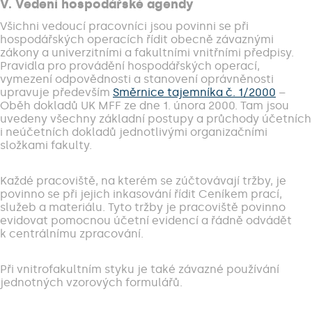
V. Vedení hospodářské agendy
Všichni vedoucí pracovníci jsou povinni se při
hospodářských operacích řídit obecně závaznými
zákony a univerzitními a fakultními vnitřními předpisy.
Pravidla pro provádění hospodářských operací,
vymezení odpovědnosti a stanovení oprávněnosti
upravuje především
Směrnice tajemníka č. 1/2000
–
Oběh dokladů UK MFF ze dne 1. února 2000. Tam jsou
uvedeny všechny základní postupy a průchody účetních
i neúčetních dokladů jednotlivými organizačními
složkami fakulty.
Každé pracoviště, na kterém se zúčtovávají tržby, je
povinno se při jejich inkasování řídit Ceníkem prací,
služeb a materiálu. Tyto tržby je pracoviště povinno
evidovat pomocnou účetní evidencí a řádně odvádět
k centrálnímu zpracování.
Při vnitrofakultním styku je také závazné používání
jednotných vzorových formulářů.