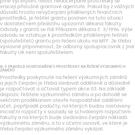
plné vyčerpání, neboť nedočerpané prostředky se
vracejí příslušné grantové agentuře. Pokud by z vážných
důvodů hrozilo nevyčerpání přidělených finančních
prostředků, je řešitel grantu povinen na tuto situaci
v dostatečném předstihu upozornit děkana fakulty.
Odvody z grantů se řídí Příkazem děkana č. 3/1996. Výše
odvodu se vztahuje k prostředkům přiděleným řešiteli
(spoluřešiteli) grantu pro řešení úkolu na MFF. Je třeba
výslovně připomenout, že odborný spolupracovník z jiné
fakulty UK není spoluřešitelem.
III. 5. PRAVIDLA HOSPODAŘENÍ S PROSTŘEDKY NA ŘEŠENÍ VÝZKUMNÝCH
ZÁMĚRŮ
Prostředky poskytnuté na řešení výzkumných záměrů
a jejich čerpání je třeba sledovat odděleně a důsledně
je rozpočtovat a účtovat typem akce 03. Na základě
dispozic řešitele výzkumného záměru a po dohodě se
sekčním proděkanem otevře hospodářské oddělení
účet, popřípadě podúčty, na kterých budou nastaveny
iniciační rozpočty v souladu se schváleným rozpočtem
fakulty a na kterých bude sledováno čerpání nákladů
výzkumného záměru, a to v účetní osnově, ve které je
třeba čerpání výzkumného záměru vykázat.