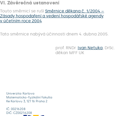
VI. Závěrečná ustanovení
Touto směrnicí se ruší
Směrnice děkana č. 1/2004 –
Zásady hospodaření a vedení hospodářské agendy
v účetním roce 2004
.
Tato směrnice nabývá účinnosti dnem 4. dubna 2005.
prof. RNDr.
Ivan Netuka
, DrSc.
děkan MFF UK
Univerzita Karlova
Matematicko-fyzikální fakulta
Ke Karlovu 3, 121 16 Praha 2
IČ: 00216208
DIČ: CZ00216208