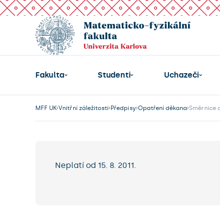
Fakulta
Studenti
Uchazeči
MFF UK
Vnitřní záležitosti
Předpisy
Opatření děkana
Směrnice 
Neplatí od 15. 8. 2011.