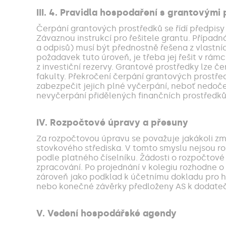
III. 4. Pravidla hospodaření s grantovými
Čerpání grantových prostředků se řídí předpisy 
Závaznou instrukcí pro řešitele grantu. Případn
a odpisů) musí být přednostně řešena z vlastníc
požadavek tuto úroveň, je třeba jej řešit v r
z investiční rezervy. Grantové prostředky lze 
fakulty. Překročení čerpání grantových prostředk
zabezpečit jejich plné vyčerpání, neboť nedoče
nevyčerpání přidělených finančních prostředků,
IV. Rozpočtové úpravy a přesuny
Za rozpočtovou úpravu se považuje jakákoli zm
stovkového střediska. V tomto smyslu nejsou r
podle platného číselníku. Žádosti o rozpočtové
zpracování. Po projednání v kolegiu rozhodne o
zároveň jako podklad k účetnímu dokladu pro h
nebo konečné závěrky předloženy AS k dodate
V. Vedení hospodářské agendy