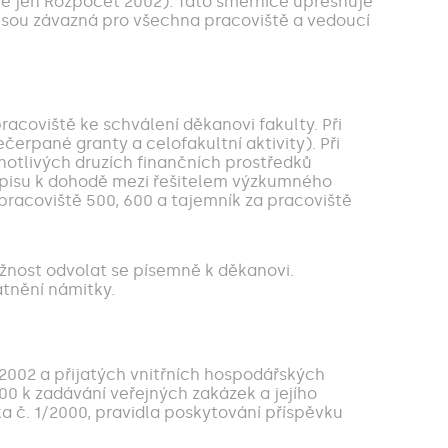
le jen Rozpočet 2002). Tato směrnice upřesňuje
jsou závazná pro všechna pracoviště a vedoucí
racoviště ke schválení děkanovi fakulty. Při
erpané granty a celofakultní aktivity). Při
dnotlivých druzích finančních prostředků
rozpisu k dohodě mezi řešitelem výzkumného
racoviště 500, 600 a tajemník za pracoviště
ožnost odvolat se písemně k děkanovi.
atnění námitky.
 2002 a přijatých vnitřních hospodářských
0 k zadávání veřejných zakázek a jejího
a č. 1/2000, pravidla poskytování příspěvku