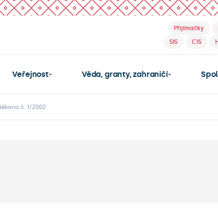
Přijímačky
SIS
CIS
Veřejnost
Věda, granty, zahraničí
Spo
děkana č. 1/2002