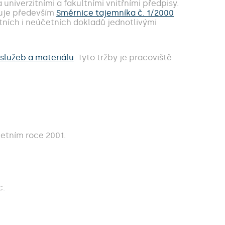
niverzitními a fakultními vnitřními předpisy.
vuje především
Směrnice tajemníka č. 1/2000
ních i neúčetních dokladů jednotlivými
služeb a materiálu
. Tyto tržby je pracoviště
etním roce 2001.
c.