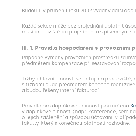
Budou-li v průběhu roku 2002 vydány další doplň
Každá sekce může bez projednání uplatnit úsp
musí pracoviště po projednání a s písemným s
III. 1. Pravidla hospodaření s provozními 
Případné výměny provozních prostředků za inves
předmětem kompenzace při sestavování rozpoč
Tržby z hlavní činnosti se účtují na pracoviště
s tržbami bude předmětem konečné roční závěrky
a budou řešeny interní fakturací.
Pravidla pro doplňkovou činnost jsou určena
Sm
v doplňkové činnosti (např. konference, seminář
o jejich začlenění a způsobu účtování. V přípa
fakulty, který s konečnou platností rozhodne.