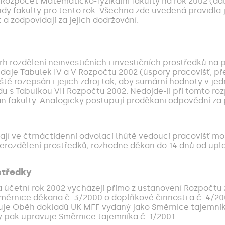
 Rozpočet Matematicko-fyzikální fakulty na rok 2002 (dá
y fakulty pro tento rok. Všechna zde uvedená pravidla 
it a zodpovídají za jejich dodržování.
h rozdělení neinvestičních i investičních prostředků na p
aje Tabulek IV a V Rozpočtu 2002 (úspory pracovišť, přeč
tě rozepsán i jejich zdroj tak, aby sumární hodnoty v je
ladu s Tabulkou VII Rozpočtu 2002. Nedojde-li při tomto 
fakulty. Analogicky postupují proděkani odpovědní za p
jí ve čtrnáctidenní odvolací lhůtě vedoucí pracovišť m
erozdělení prostředků, rozhodne děkan do 14 dnů od upl
ostředky
a účetní rok 2002 vycházejí přímo z ustanovení Rozpočtu
ěrnice děkana č. 3/2000 o doplňkové činnosti a č. 4/200
vuje Oběh dokladů UK MFF vydaný jako Směrnice tajemník
y pak upravuje Směrnice tajemníka č. 1/2001.