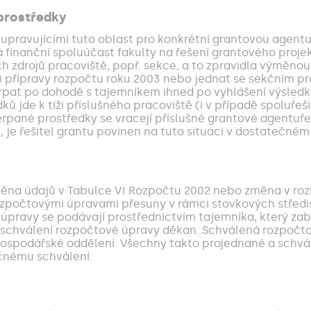
 prostředky
upravujícími tuto oblast pro konkrétní grantovou agentur
á finanční spoluúčast fakulty na řešení grantového proje
h zdrojů pracoviště, popř. sekce, a to zpravidla výměnou 
ámci přípravy rozpočtu roku 2003 nebo jednat se sekční
čerpat po dohodě s tajemníkem ihned po vyhlášení výsled
ů jde k tíži příslušného pracoviště (i v případě spoluřeši
rpané prostředky se vracejí příslušné grantové agentuře
 je řešitel grantu povinen na tuto situaci v dostatečném
ěna údajů v Tabulce VI Rozpočtu 2002 nebo změna v rozlo
ozpočtovými úpravami přesuny v rámci stovkových středis
 úpravy se podávají prostřednictvím tajemníka, který zab
 schválení rozpočtové úpravy děkan. Schválená rozpočtová
ospodářské oddělení. Všechny takto projednané a schvá
čnému schválení.