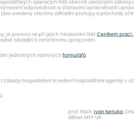
hospodářských operacích řídit obecně závaznými zákony a u
, vymezení odpovědnosti a stanovení oprávněnosti upra
e jsou uvedeny všechny základní postupy a průchody účet
, je povinno se při jejich inkasování řídit
Ceníkem prací, 
řádně odvádět k centrálnímu zpracování.
ívání jednotných vzorových
formulářů
.
001 Zásady hospodaření a vedení hospodářské agendy v úč
2.
prof. RNDr.
Ivan Netuka
, DrS
děkan MFF UK