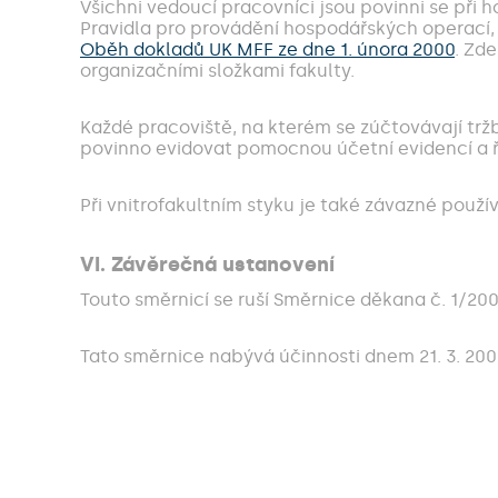
Všichni vedoucí pracovníci jsou povinni se při 
Pravidla pro provádění hospodářských operací
Oběh dokladů UK MFF ze dne 1. února 2000
. Zd
organizačními složkami fakulty.
Každé pracoviště, na kterém se zúčtovávají tržby
povinno evidovat pomocnou účetní evidencí a 
Při vnitrofakultním styku je také závazné použ
VI. Závěrečná ustanovení
Touto směrnicí se ruší Směrnice děkana č. 1/2
Tato směrnice nabývá účinnosti dnem 21. 3. 200