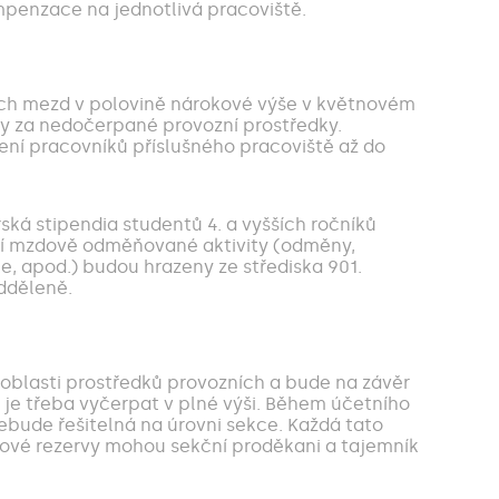
penzace na jednotlivá pracoviště.
ích mezd v polovině nárokové výše v květnovém
y za nedočerpané provozní prostředky.
í pracovníků příslušného pracoviště až do
ká stipendia studentů 4. a vyšších ročníků
ní mzdově odměňované aktivity (odměny,
, apod.) budou hrazeny ze střediska 901.
dděleně.
oblasti prostředků provozních a bude na závěr
je třeba vyčerpat v plné výši. Během účetního
ebude řešitelná na úrovni sekce. Každá tato
tové rezervy mohou sekční proděkani a tajemník