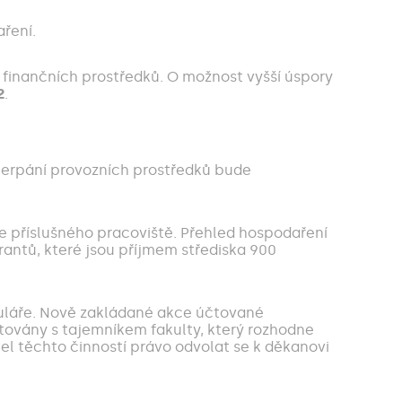
aření.
finančních prostředků. O možnost vyšší úspory
2
.
ečerpání provozních prostředků bude
nce příslušného pracoviště. Přehled hospodaření
rantů, které jsou příjmem střediska 900
rmuláře. Nově zakládané akce účtované
ultovány s tajemníkem fakulty, který rozhodne
el těchto činností právo odvolat se k děkanovi