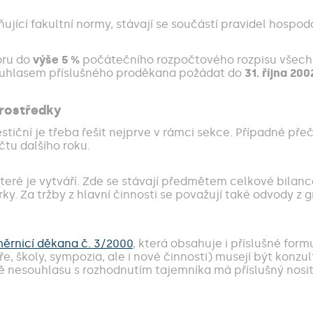
ující fakultní normy, stávají se součástí pravidel hospod
oru do
výše 5 %
počátečního rozpočtového rozpisu všech 
ouhlasem příslušného proděkana požádat do
31. října 200
prostředky
tiční je třeba řešit nejprve v rámci sekce. Případné př
tu dalšího roku.
, které je vytváří. Zde se stávají předmětem celkové bila
. Za tržby z hlavní činnosti se považují také odvody z g
ěrnicí děkana č. 3/2000
, která obsahuje i příslušné fo
e, školy, sympozia, ale i nové činnosti) musejí být konz
dě nesouhlasu s rozhodnutím tajemníka má příslušný nosit