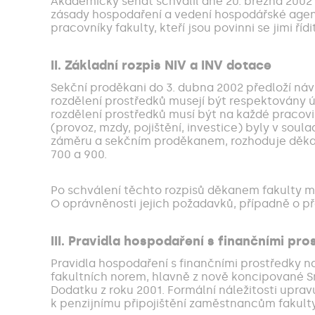
Akademický senát schválil dne 20. března 2002
zásady hospodaření a vedení hospodářské agend
pracovníky fakulty, kteří jsou povinni se jimi říd
II. Základní rozpis NIV a INV dotace
Sekční proděkani do 3. dubna 2002 předloží návr
rozdělení prostředků musejí být respektovány úd
rozdělení prostředků musí být na každé pracoviš
(provoz, mzdy, pojištění, investice) byly v sou
záměru a sekčním proděkanem, rozhoduje děkan 
700 a 900.
Po schválení těchto rozpisů děkanem fakulty ma
O oprávněnosti jejich požadavků, případně o př
III. Pravidla hospodaření s finančními pr
Pravidla hospodaření s finančními prostředky n
fakultních norem, hlavně z nově koncipované Sm
Dodatku z roku 2001. Formální náležitosti upra
k penzijnímu připojištění zaměstnancům fakult