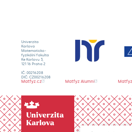
Univerzita
Karlova
Matematicko-
fyzikální fakulta
Ke Karlovu 3,
121 16 Praha 2
IČ: 00216208
DIČ: CZ00216208
Matfyz.cz
Matfyz Alumni
Matfyz