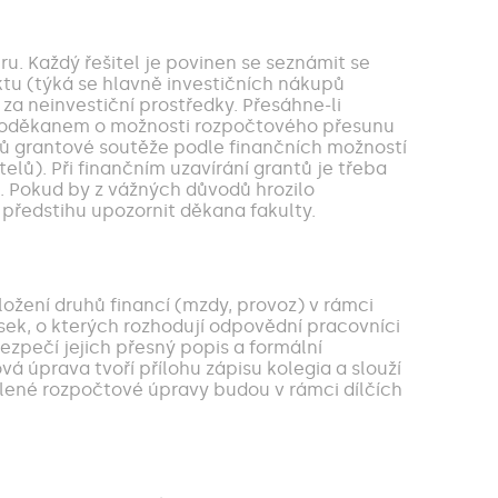
u. Každý řešitel je povinen se seznámit se
ktu (týká se hlavně investičních nákupů
za neinvestiční prostředky. Přesáhne-li
m proděkanem o možnosti rozpočtového přesunu
ků grantové soutěže podle finančních možností
telů). Při finančním uzavírání grantů je třeba
. Pokud by z vážných důvodů hrozilo
 předstihu upozornit děkana fakulty.
žení druhů financí (mzdy, provoz) v rámci
ek, o kterých rozhodují odpovědní pracovníci
ezpečí jejich přesný popis a formální
 úprava tvoří přílohu zápisu kolegia a slouží
lené rozpočtové úpravy budou v rámci dílčích