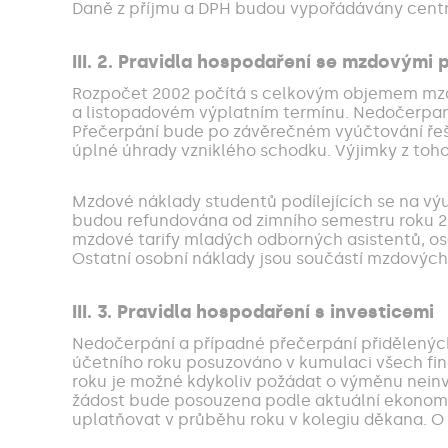
Daně z příjmu a DPH budou vypořádávány centr
III. 2. Pravidla hospodaření se mzdovými
Rozpočet 2002 počítá s celkovým objemem mzdo
a listopadovém výplatním termínu. Nedočerpan
Přečerpání bude po závěrečném vyúčtování ře
úplné úhrady vzniklého schodku. Výjimky z toho
Mzdové náklady studentů podílejících se na výu
budou refundována od zimního semestru roku 2
mzdové tarify mladých odborných asistentů, os
Ostatní osobní náklady jsou součástí mzdových 
III. 3. Pravidla hospodaření s investicemi
Nedočerpání a případné přečerpání přidělených
účetního roku posuzováno v kumulaci všech fin
roku je možné kdykoliv požádat o výměnu neinve
žádost bude posouzena podle aktuální ekonomic
uplatňovat v průběhu roku v kolegiu děkana. O