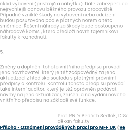
úklid vybavení (přístrojů a nábytku). Dále zabezpečí co
nejrychlejší obnovu běžného provozu pracoviště.
Případné vzniklé škody na vybavení nebo odcizení
budou posuzována podle platných norem a této
směrnice. Řešení náhrady za škody bude postoupeno
náhradové komisi, která předloží návrh tajemníkovi
fakulty k rozhodnutí.
5.
Změny a doplnění tohoto vnitřního předpisu provádí
jeho navrhovatel, který je též zodpovědný za jeho
aktualizaci z hlediska souladu s platnými právními
předpisy a kontrolu. Kontrolu tohoto předpisu provádí
také interní auditor, který je též oprávněn podávat
návrhy na jeho aktualizaci, zrušení a na vydání nového
vnitřního předpisu na základě své funkce.
Prof. RNDr Bedřich Sedlák, DrSc.
děkan fakulty
Příloha - Oznámení prováděných prací pro MFF UK
(
ve