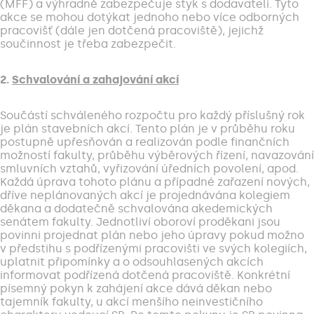
(MFF) a výhradně zabezpečuje styk s dodavateli. Tyto
akce se mohou dotýkat jednoho nebo více odborných
pracovišť (dále jen dotčená pracoviště), jejichž
součinnost je třeba zabezpečit.
2.
Schvalování a zahajování akcí
Součástí schváleného rozpočtu pro každý příslušný rok
je plán stavebních akcí. Tento plán je v průběhu roku
postupně upřesňován a realizován podle finančních
možností fakulty, průběhu výběrových řízení, navazování
smluvních vztahů, vyřizování úředních povolení, apod.
Každá úprava tohoto plánu a případné zařazení nových,
dříve neplánovaných akcí je projednávána kolegiem
děkana a dodatečně schvalována akedemických
senátem fakulty. Jednotliví oboroví proděkani jsou
povinni projednat plán nebo jeho úpravy pokud možno
v předstihu s podřízenými pracovišti ve svých kolegiích,
uplatnit připomínky a o odsouhlasených akcích
informovat podřízená dotčená pracoviště. Konkrétní
písemný pokyn k zahájení akce dává děkan nebo
tajemník fakulty, u akcí menšího neinvestičního