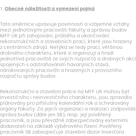
1.
Obecné náležitosti a vymezení pojmů
Tato směrnice upravuje povinnosti a vzájemné vztahy
mezi jednotlivými pracovišti fakulty a správou budov
MFF UK při zahajování, průběhu a ukončování
rekonstrukčních a stavebních prací, které jsou hrazeny
z centrálních zdrojů. Netýká se tedy prací, většinou
drobného charakteru, které si organizují a hradí
jednotlivá pracoviště ze svých rozpočtů a drobných akcí
spojených s odstraňováním havarijních stavů,
nárokovaných pracovišti a hrazených z provozního
rozpočtu správy budov.
Rekonstrukční a stavební práce na MFF UK mohou být
investičního i neinvestičního charakteru, jsou zpravidla
plánovány pro příslušný kalendářní rok a schvalovány
orgány fakulty. Za jejich organizaci a realizaci zodpovídá
správa budov (dále jen SB), resp. její pověřený
pracovník, a jsou převážně zabezpečovány externími
dodavateli na základě výběrového řízení. Pověřený
pracovník SB zabezpečuje stavební dozor investora