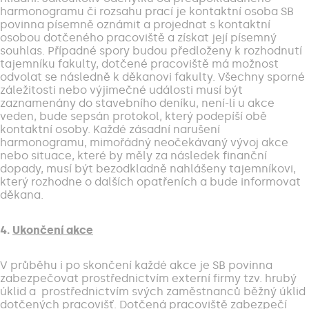
harmonogramu či rozsahu prací je kontaktní osoba SB
povinna písemně oznámit a projednat s kontaktní
osobou dotčeného pracoviště a získat její písemný
souhlas. Případné spory budou předloženy k rozhodnutí
tajemníku fakulty, dotčené pracoviště má možnost
odvolat se následně k děkanovi fakulty. Všechny sporné
záležitosti nebo výjimečné události musí být
zaznamenány do stavebního deníku, není-li u akce
veden, bude sepsán protokol, který podepíší obě
kontaktní osoby. Každé zásadní narušení
harmonogramu, mimořádný neočekávaný vývoj akce
nebo situace, které by měly za následek finanční
dopady, musí být bezodkladně nahlášeny tajemníkovi,
který rozhodne o dalších opatřeních a bude informovat
děkana.
4.
Ukončení akce
V průběhu i po skončení každé akce je SB povinna
zabezpečovat prostřednictvím externí firmy tzv. hrubý
úklid a prostřednictvím svých zaměstnanců běžný úklid
dotčených pracovišť. Dotčená pracoviště zabezpečí