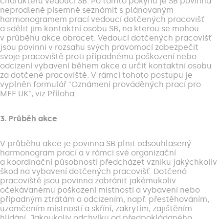
charakteru vedoucí SB. Po tomto pokynu je SB povinna
neprodleně písemně seznámit s plánovaným
harmonogramem prací vedoucí dotčených pracovišť
a sdělit jim kontaktní osobu SB, na kterou se mohou
v průběhu akce obracet. Vedoucí dotčených pracovišť
jsou povinni v rozsahu svých pravomocí zabezpečit
svoje pracoviště proti případnému poškození nebo
odcizení vybavení během akce a určit kontaktní osobu
za dotčené pracoviště. V rámci tohoto postupu je
vyplněn formulář "Oznámení prováděných prací pro
MFF UK", viz Příloha.
3.
Průběh akce
V průběhu akce je povinna SB plnit odsouhlasený
harmonogram prací a v rámci své organizační
a koordinační působnosti předcházet vzniku jakýchkoliv
škod na vybavení dotčených pracovišť. Dotčená
pracoviště jsou povinna zabránit jakémukoliv
očekávanému poškození místností a vybavení nebo
případným ztrátám a odcizením, např. přestěhováním,
uzamčením místností a skříní, zakrytím, zajištěním
hlídání. Jakoukoliv odchylku od předpokládaného