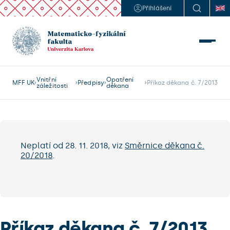
Přihlášení
Vnitřní
Opatření
MFF UK
Předpisy
Příkaz děkana č. 7/2013
záležitosti
děkana
Neplatí od 28. 11. 2018, viz
Směrnice děkana č.
20/2018
.
Příkaz děkana č. 7/2013