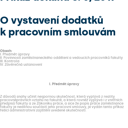
O vystavení dodatků
k pracovním smlouvám
Obsah:
I. Předmět úpravy
II. Povinnosti zaměstnaneckého oddělení a vedoucích pracovníků fakulty
III. Kontrola
IV. Závěrečná ustanovení
I. Předmět úpravy
Z důvodů snahy učinit nespornou skutečnost, která vyplývá z reality
pracovněprávních vztahů na fakultě, a která rovněž vyplývá i z vnitřních
předpisů fakulty a ze Zákoníku práce, a sice že popis práce zaměstnance
fakulty je nedílnou součástí jeho pracovní smlouvy, je vydán tento příkaz
řešící administrativní zajištění uvedené skutečnosti.