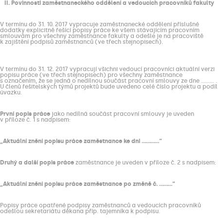
II. Povinnosti zaměstnaneckého oddělení a vedoucích pracovníků fakulty
V termínu do 31. 10. 2017 vypracuje zaměstnanecké oddělení příslušné
dodatky explicitně řešící popisy práce ke všem stávajícím pracovním
smlouvám pro všechny zaměstnance fakulty a odešle je na pracoviště
k zajištění podpisů zaměstnanců (ve třech stejnopisech).
V termínu do 31. 12. 2017 vypracují všichni vedoucí pracovníci aktuální verzi
popisu práce (ve třech stejnopisech) pro všechny zaměstnance
s označením, že se jedná o nedílnou součást pracovní smlouvy ze dne ……... .
U členů řešitelských týmů projektů bude uvedeno celé číslo projektu a podíl
úvazku.
První popis práce
jako nedílná součást pracovní smlouvy je uveden
v příloze č. 1 s nadpisem:
„Aktuální znění popisu práce zaměstnance ke dni …………“
Druhý a další popis práce
zaměstnance je uveden v příloze č. 2 s nadpisem:
„Aktuální znění popisu práce zaměstnance po změně č. ………“
Popisy práce opatřené podpisy zaměstnanců a vedoucích pracovníků
odešlou sekretariátu děkana příp. tajemníka k podpisu.