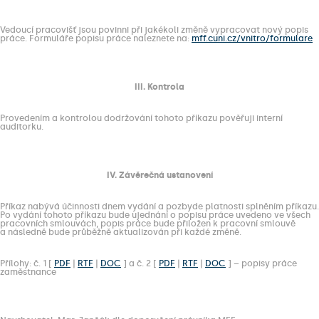
Vedoucí pracovišť jsou povinni při jakékoli změně vypracovat nový popis
práce. Formuláře popisu práce naleznete na:
mff.cuni.cz/vnitro/formulare
III. Kontrola
Provedením a kontrolou dodržování tohoto příkazu pověřuji interní
auditorku.
IV. Závěrečná ustanovení
Příkaz nabývá účinnosti dnem vydání a pozbyde platnosti splněním příkazu.
Po vydání tohoto příkazu bude ujednání o popisu práce uvedeno ve všech
pracovních smlouvách, popis práce bude přiložen k pracovní smlouvě
a následně bude průběžně aktualizován při každé změně.
Přílohy: č. 1 [
PDF
|
RTF
|
DOC
] a č. 2 [
PDF
|
RTF
|
DOC
] – popisy práce
zaměstnance