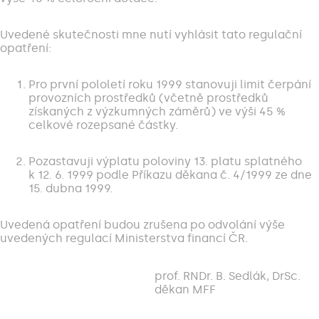
Uvedené skutečnosti mne nutí vyhlásit tato regulační
opatření:
Pro první pololetí roku 1999 stanovuji limit čerpání
provozních prostředků (včetně prostředků
získaných z výzkumných záměrů) ve výši 45 %
celkové rozepsané částky.
Pozastavuji výplatu poloviny 13. platu splatného
k 12. 6. 1999 podle Příkazu děkana č. 4/1999 ze dne
15. dubna 1999.
Uvedená opatření budou zrušena po odvolání výše
uvedených regulací Ministerstva financí ČR.
prof. RNDr. B. Sedlák, DrSc.
děkan MFF