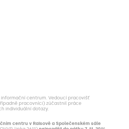
 informační centrum. Vedoucí pracovišť
případně pracovníci) zúčastnil práce
h individuální dotazy.
ačním centru v Raisově a Společenském sále
(OVVP, linka 2611)
nejpozději do pátku 7. 11. 2014
.