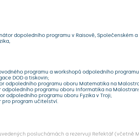
rdinátor dopoledního programu v Raisově, Společenském
ika,
doprovodného programu a workshopů odpoledního program
ace DOD a tiskovin;
nátor odpoledního programu oboru Matematika na Malost
or odpoledního programu oboru Informatika na Malostra
tor odpoledního programu oboru Fyzika v Troji;
 pro program učitelství.
e uvedených posluchárnách a rezervuji Refektář (včetně M