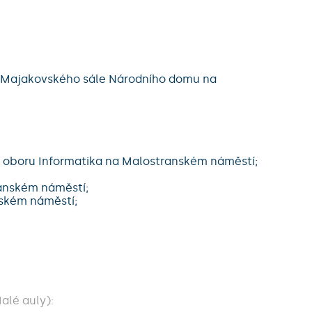
 a Majakovského sále Národního domu na
u oboru Informatika na Malostranském náměstí;
ranském náměstí;
nském náměstí;
alé auly):