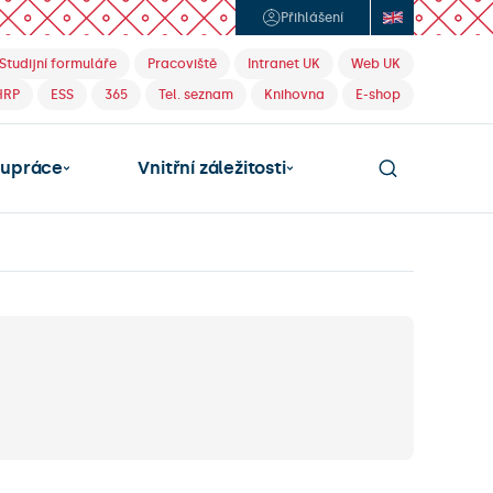
Přihlášení
Studijní formuláře
Pracoviště
Intranet UK
Web UK
HRP
ESS
365
Tel. seznam
Knihovna
E-shop
lupráce
Vnitřní záležitosti