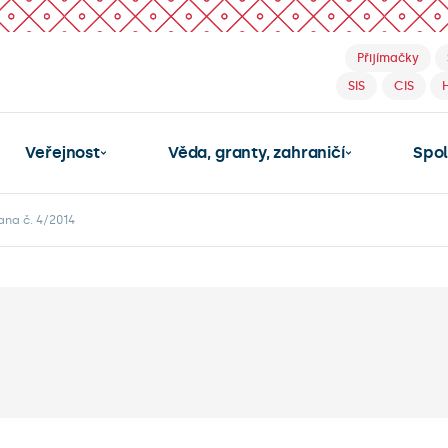
Přijímačky
SIS
CIS
Veřejnost
Věda, granty, zahraničí
Spo
ana č. 4/2014