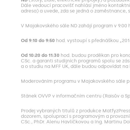
Dále vedoucí pracovišť nahlásí jméno kontaktní
adresa) a uvede, zda se jedná o zaměstnance,
V Majakovského sále ND zahájí program v 9:00 ho
Od 9:10 do 9:50
hod. vystoupí s přednáškou „2014
Od 10:20 do 11:30
hod. budou proděkan pro koncep
CSc. a garanti studijních programů spolu se zá
a o studiu na MFF UK, dále budou odpovídat na k
Moderováním programu v Majakovského sále pově
Stánek OVVP v informačním centru (Raisův a Sp
Prodej vybraných titulů z produkce MatfyzPress
dozorem, spoluprací s programovým a provozním
CSc., PhDr. Alenu Havlíčkovou a Ing. Martinu D