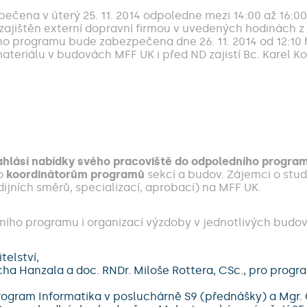
ečena v úterý 25. 11. 2014 odpoledne mezi 14:00 až 16:0
ajištěn externí dopravní firmou v uvedených hodinách z 
o programu bude zabezpečena dne 26. 11. 2014 od 12:10 
teriálu v budovách MFF UK i před ND zajistí Bc. Karel Ko
ahlásí nabídky svého pracoviště do odpoledního progr
to
koordinátorům programů
sekcí a budov. Zájemci o stu
ijních směrů, specializací, aprobací) na MFF UK.
ního programu i organizací výzdoby v jednotlivých budov
telství,
ěcha Hanzala a doc. RNDr. Miloše Rottera, CSc., pro prog
rogram Informatika v posluchárně S9 (přednášky) a Mgr. 