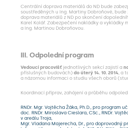
Centrální doprava materiálů do ND bude zabezp
soustředěných u Ing. Martiny Dobroňové, bude z
doprava materiálů z ND po skončení dopoledníh
Karel Kolář. Zabezpečení nakládky a vykládky ma
a Ing. Martinou Dobroňovou.
III. Odpolední program
Vedoucí pracovišť
jednotlivých sekcí zajistí a
n
příslušných budovách)
do úterý 14. 10. 2014
, a 
a názornou informaci o studiu všech oborů (stud
Koordinací příprav, zahájení a průběhu odpoled
RNDr. Mgr. Vojtěcha Žáka, Ph.D., pro program uči
doc. RNDr. Miroslava Cieslara, CSc., RNDr. Vojt
v areálu Troja,
Mgr. Vladana Majerecha, Dr., pro doprovodný p