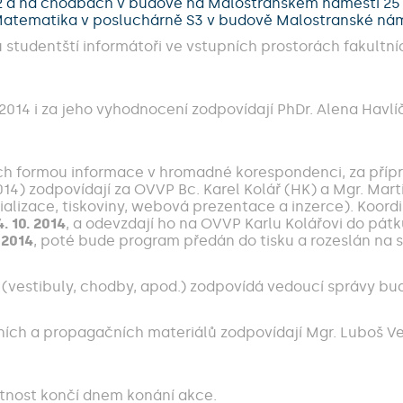
2 a na chodbách v budově na Malostranském náměstí 25 a
 Matematika v posluchárně S3 v budově Malostranské nám
u studentští informátoři ve vstupních prostorách fakultn
014 i za jeho vyhodnocení zodpovídají PhDr. Alena Havlí
ch formou informace v hromadné korespondenci, za příp
 2014) zodpovídají za OVVP Bc. Karel Kolář (HK) a Mgr. Ma
alizace, tiskoviny, webová prezentace a inzerce). Koord
. 10. 2014
, a odevzdají ho na OVVP Karlu Kolářovi do pátk
. 2014
, poté bude program předán do tisku a rozeslán na s
y (vestibuly, chodby, apod.) zodpovídá vedoucí správy bu
ních a propagačních materiálů zodpovídají Mgr. Luboš Vev
atnost končí dnem konání akce.