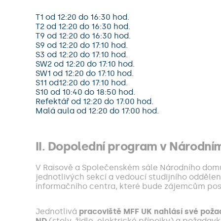
T1 od 12:20 do 16:30 hod.
T2 od 12:20 do 16:30 hod.
T9 od 12:20 do 16:30 hod.
S9 od 12:20 do 17:10 hod.
S3 od 12:20 do 17:10 hod.
SW2 od 12:20 do 17:10 hod.
SW1 od 12:20 do 17:10 hod.
S11 od12:20 do 17:10 hod.
S10 od 10:40 do 18:50 hod.
Refektář od 12:20 do 17:00 hod.
Malá aula od 12:20 do 17:00 hod.
II. Dopolední program v Národn
V Raisově a Společenském sále Národního domu 
jednotlivých sekcí a vedoucí studijního oddělen
informačního centra, které bude zájemcům posky
Jednotlivá
pracoviště MFF UK nahlásí své poža
ND
(stoly, židle, elektrické přípojky) a požadav