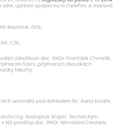
ále, upřesní spojení na ni (telefon, e-mailová
mír Baumruk, DrSc.
žel, CSc.
ijní záležitosti doc. RNDr. František Chmelík,
ijímacím řízení, přijímacích zkouškách
atiky fakulty.
čních seminářů pod dohledem Bc. Karla Koláře.
elství Ing. Svatopluk Stojan. Technickým
 ND pověřuji doc. RNDr. Miroslava Cieslara,