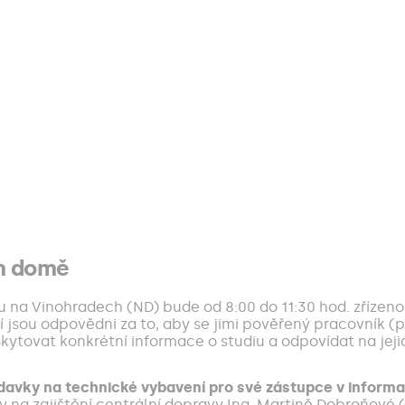
ím domě
na Vinohradech (ND) bude od 8:00 do 11:30 hod. zřízeno
í jsou odpovědni za to, aby se jimi pověřený pracovník (
tovat konkrétní informace o studiu a odpovídat na jejic
davky na technické vybavení pro své zástupce v inform
ky na zajištění centrální dopravy Ing. Martině Dobroňové 