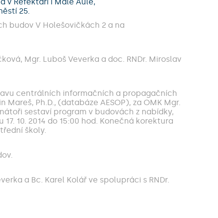
 v Refektáři i Malé Aule,
ěstí 25.
ích budov V Holešovičkách 2 a na
čková, Mgr. Luboš Veverka a doc. RNDr. Miroslav
ravu centrálních informačních a propagačních
rtin Mareš, Ph.D., (databáze AESOP), za OMK Mgr.
inátoři sestaví program v budovách z nabídky,
u 17. 10. 2014 do 15:00 hod. Konečná korektura
třední školy.
dov.
erka a Bc. Karel Kolář ve spolupráci s RNDr.