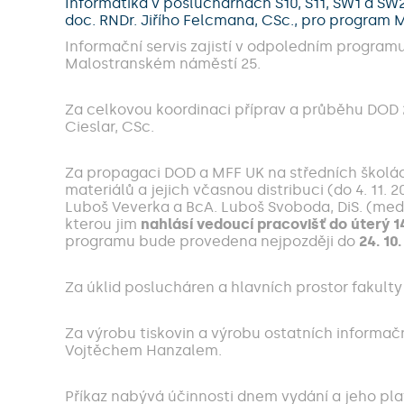
Informatika v posluchárnách S10, S11, SW1 a SW
doc. RNDr. Jiřího Felcmana, CSc., pro program
Informační servis zajistí v odpoledním program
Malostranském náměstí 25.
Za celkovou koordinaci příprav a průběhu DOD 2
Cieslar, CSc.
Za propagaci DOD a MFF UK na středních školá
materiálů a jejich včasnou distribuci (do 4. 11.
Luboš Veverka a BcA. Luboš Svoboda, DiS. (medi
kterou jim
nahlásí vedoucí pracovišť do úterý 14
programu bude provedena nejpozději do
24. 10
Za úklid poslucháren a hlavních prostor fakult
Za výrobu tiskovin a výrobu ostatních informač
Vojtěchem Hanzalem.
Příkaz nabývá účinnosti dnem vydání a jeho pl