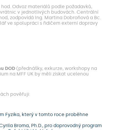
0 hod. Odvoz materiálů podle požadavků,
vrátnic v jednotlivých budovách. Centrální
hod, zodpovídá Ing. Martina Dobroňová a Bc.
lář ve spolupráci s řidičem externí dopravy
amu DOD
(přednášky, exkurze, workshopy na
dium na MFF UK by měli získat ucelenou
ách pověřuji:
ram Fyzika, který v tomto roce proběhne
Cyrila Broma, Ph.D., pro doprovodný program