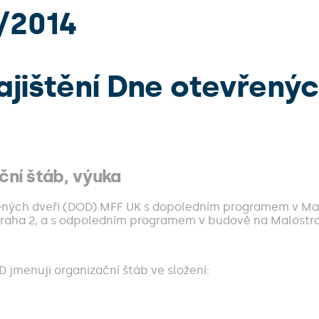
4/2014
ajištění Dne otevřenýc
ační štáb, výuka
ených dveří (DOD) MFF UK s dopoledním programem v Ma
raha 2, a s odpoledním programem v budově na Malostran
 jmenuji organizační štáb ve složení: