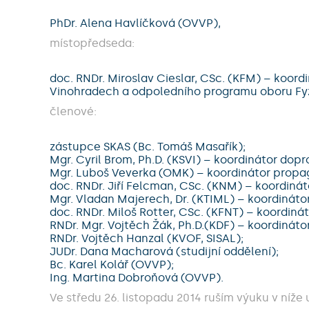
PhDr. Alena Havlíčková (OVVP),
místopředseda:
doc. RNDr. Miroslav Cieslar, CSc. (KFM) – koo
Vinohradech a odpoledního programu oboru Fyz
členové:
zástupce SKAS (Bc. Tomáš Masařík);
Mgr. Cyril Brom, Ph.D. (KSVI) – koordinátor 
Mgr. Luboš Veverka (OMK) – koordinátor propag
doc. RNDr. Jiří Felcman, CSc. (KNM) – koordi
Mgr. Vladan Majerech, Dr. (KTIML) – koordinát
doc. RNDr. Miloš Rotter, CSc. (KFNT) – koordiná
RNDr. Mgr. Vojtěch Žák, Ph.D.(KDF) – koordinátor
RNDr. Vojtěch Hanzal (KVOF, SISAL);
JUDr. Dana Macharová (studijní oddělení);
Bc. Karel Kolář (OVVP);
Ing. Martina Dobroňová (OVVP).
Ve středu 26. listopadu 2014 ruším výuku v níž