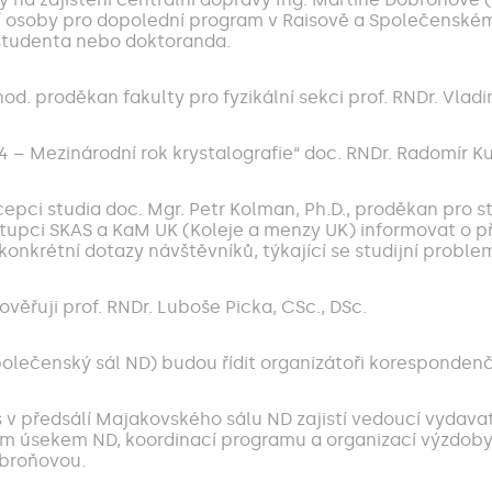
 osoby pro dopolední program v Raisově a Společenském s
 studenta nebo doktoranda.
d. proděkan fakulty pro fyzikální sekci prof. RNDr. Vladi
 – Mezinárodní rok krystalografie“ doc. RNDr. Radomír Ku
ci studia doc. Mgr. Petr Kolman, Ph.D., proděkan pro stud
stupci SKAS a KaM UK (Koleje a menzy UK) informovat o př
onkrétní dotazy návštěvníků, týkající se studijní problem
řuji prof. RNDr. Luboše Picka, CSc., DSc.
olečenský sál ND) budou řídit organizátoři koresponden
 v předsálí Majakovského sálu ND zajistí vedoucí vydavat
 úsekem ND, koordinací programu a organizací výzdoby v
obroňovou.