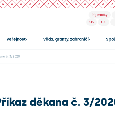
Přijímačky
SIS
CIS
Veřejnost
Věda, granty, zahraničí
Spo
ana č. 3/2020
Příkaz děkana č. 3/202