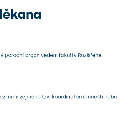
 děkana
alý poradní orgán vedení fakulty Rozšířené
i nimi zejména tzv. koordinátoři činností nebo