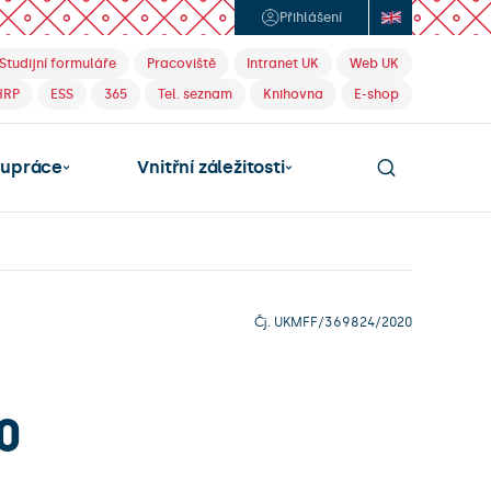
Přihlášení
Studijní formuláře
Pracoviště
Intranet UK
Web UK
HRP
ESS
365
Tel. seznam
Knihovna
E-shop
lupráce
Vnitřní záležitosti
Čj. UKMFF/369824/2020
0