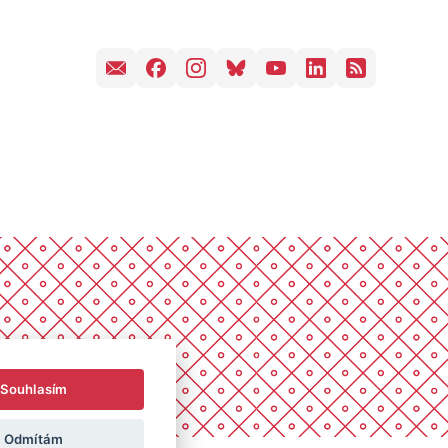
Souhlasím
Odmítám