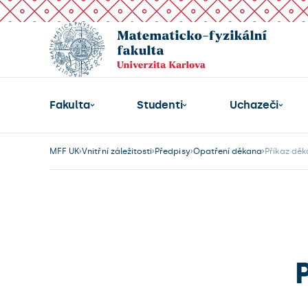
Fakulta
Studenti
Uchazeči
MFF UK
Vnitřní záležitosti
Předpisy
Opatření děkana
Příkaz děk