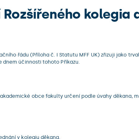
í Rozšířeného kolegia
ačního řádu (Příloha č. I Statutu MFF UK) zřizuji jako trv
e dnem účinnosti tohoto Příkazu.
kademické obce fakulty určení podle úvahy děkana, mez
ednání v kolegiu děkana.