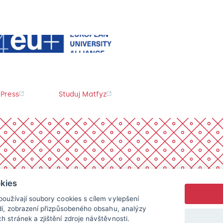
Press
Studuj Matfyz
kies
oužívají soubory cookies s cílem vylepšení
dí, zobrazení přizpůsobeného obsahu, analýzy
 stránek a zjištění zdroje návštěvnosti.