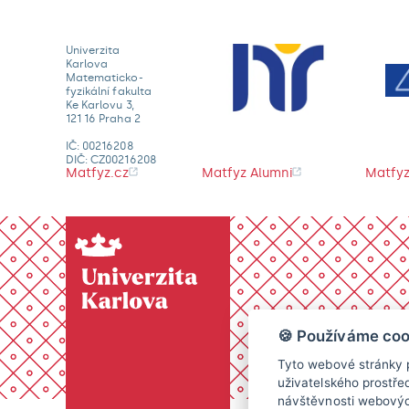
Univerzita
Karlova
Matematicko-
fyzikální fakulta
Ke Karlovu 3,
121 16 Praha 2
IČ: 00216208
DIČ: CZ00216208
Matfyz.cz
Matfyz Alumni
Matfyz
🍪 Používáme coo
Tyto webové stránky p
uživatelského prostře
návštěvnosti webových