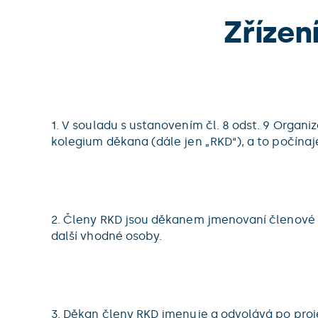
Zřízen
1. V souladu s ustanovením čl. 8 odst. 9 Organiz
kolegium děkana (dále jen „RKD“), a to počínaj
2. Členy RKD jsou děkanem jmenovaní členové a
další vhodné osoby.
3. Děkan členy RKD jmenuje a odvolává po proj