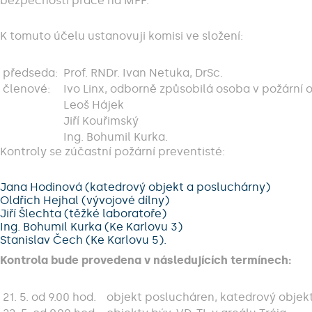
bezpečnosti práce na MFF.
K tomuto účelu ustanovuji komisi ve složení:
předseda:
Prof. RNDr. Ivan Netuka, DrSc.
členové:
Ivo Linx, odborně způsobilá osoba v požární 
Leoš Hájek
Jiří Kouřimský
Ing. Bohumil Kurka.
Kontroly se zúčastní požární preventisté:
Jana Hodinová (katedrový objekt a posluchárny)
Oldřich Hejhal (vývojové dílny)
Jiří Šlechta (těžké laboratoře)
Ing. Bohumil Kurka (Ke Karlovu 3)
Stanislav Čech (Ke Karlovu 5).
Kontrola bude provedena v následujících termínech:
21. 5. od 9.00 hod.
objekt poslucháren, katedrový objekt 