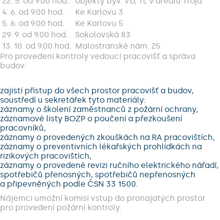
22. 5. od 9.00 hod.
objekty býv. VD, TL v areálu Trója
4. 6. od 9.00 hod.
Ke Karlovu 3
5. 6. od 9.00 hod.
Ke Karlovu 5
29. 9. od 9.00 hod.
Sokolovská 83
13. 10. od 9.00 hod.
Malostranské nám. 25
Pro provedení kontroly vedoucí pracovišť a správa
budov:
zajistí přístup do všech prostor pracovišť a budov,
soustředí u sekretářek tyto materiály:
záznamy o školení zaměstnanců z požární ochrany,
záznamové listy BOZP o poučení a přezkoušení
pracovníků,
záznamy o provedených zkouškách na RA pracovištích,
záznamy o preventivních lékařských prohlídkách na
rizikových pracovištích,
záznamy o provedené revizi ručního elektrického nářadí,
spotřebičů přenosných, spotřebičů nepřenosných
a připevněných podle ČSN 33 1500.
Nájemci umožní komisi vstup do pronajatých prostor
pro provedení požární kontroly.