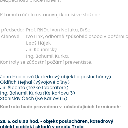
bezpečnosti práce na MFF.
K tomuto účelu ustanovuji komisi ve složení:
předseda:
Prof. RNDr. Ivan Netuka, DrSc.
členové:
Ivo Linx, odborně způsobilá osoba v požární 
Leoš Hájek
Jiří Kouřimský
Ing. Bohumil Kurka.
Kontroly se zúčastní požární preventisté:
Jana Hodinová (katedrový objekt a posluchárny)
Oldřich Hejhal (vývojové dílny)
Jiří Šlechta (těžké laboratoře)
Ing. Bohumil Kurka (Ke Karlovu 3)
Stanislav Čech (Ke Karlovu 5).
Kontrola bude provedena v následujících termínech:
28. 5. od 8.00 hod. - objekt poslucháren, katedrový
objekt a objekt skladů v areálu Trója