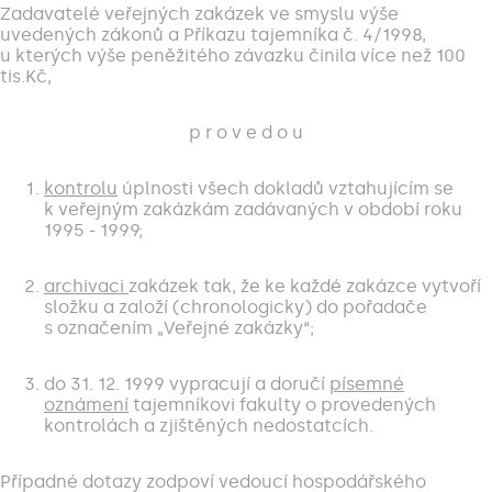
Zadavatelé veřejných zakázek ve smyslu výše
uvedených zákonů a Příkazu tajemníka č. 4/1998,
u kterých výše peněžitého závazku činila více než 100
tis.Kč,
p r o v e d o u
kontrolu
úplnosti všech dokladů vztahujícím se
k veřejným zakázkám zadávaných v období roku
1995 - 1999;
archivaci
zakázek tak, že ke každé zakázce vytvoří
složku a založí (chronologicky) do pořadače
s označením „Veřejné zakázky“;
do 31. 12. 1999 vypracují a doručí
písemné
oznámení
tajemníkovi fakulty o provedených
kontrolách a zjištěných nedostatcích.
Případné dotazy zodpoví vedoucí hospodářského