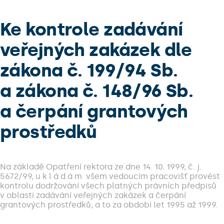
Ke kontrole zadávání
veřejných zakázek dle
zákona č. 199/94 Sb.
a zákona č. 148/96 Sb.
a čerpání grantových
prostředků
Na základě Opatření rektora ze dne 14. 10. 1999, č. j.
5672/99, u k l á d á m všem vedoucím pracovišť provést
kontrolu dodržování všech platných právních předpisů
v oblasti zadávání veřejných zakázek a čerpání
grantových prostředků, a to za období let 1995 až 1999.