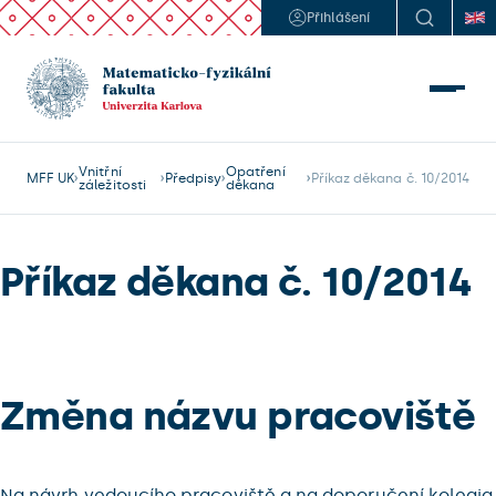
Přihlášení
Vnitřní
Opatření
MFF UK
Předpisy
Příkaz děkana č. 10/2014
záležitosti
děkana
Příkaz děkana č. 10/2014
Změna názvu pracoviště
Na návrh vedoucího pracoviště a na doporučení kolegia