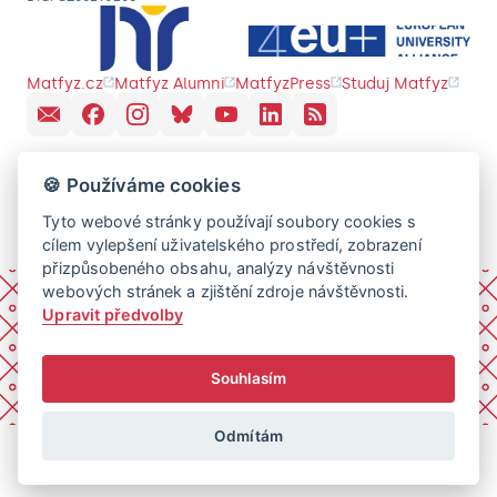
Matfyz.cz
Matfyz Alumni
MatfyzPress
Studuj Matfyz
🍪 Používáme cookies
Tyto webové stránky používají soubory cookies s
cílem vylepšení uživatelského prostředí, zobrazení
přizpůsobeného obsahu, analýzy návštěvnosti
webových stránek a zjištění zdroje návštěvnosti.
Upravit předvolby
Souhlasím
Odmítám
© 2026 Univerzita Karlova, Matematicko-fyzikální fakulta.
Všechna práva vyhrazena.