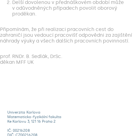
Delší dovolenou v přednáškovém období může
v odůvodněných případech povolit oborový
proděkan.
Připomínám, že při realizaci pracovních cest do
zahraničí jsou vedoucí pracovišť odpovědni za zajištění
náhrady výuky a všech dalších pracovních povinností.
prof. RNDr. B. Sedlák, DrSc.
děkan MFF UK
Univerzita Karlova
Matematicko-fyzikální fakulta
Ke Karlovu 3, 121 16 Praha 2
IČ: 00216208
DIČ: CZ00216208