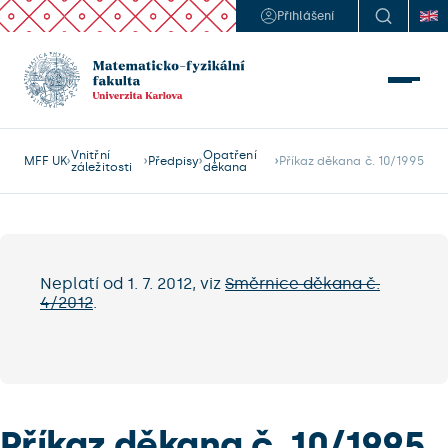
Přihlášení
Vnitřní
Opatření
MFF UK
Předpisy
Příkaz děkana č. 10/1995
záležitosti
děkana
Neplatí od 1. 7. 2012, viz
Směrnice děkana č.
4/2012
.
Příkaz děkana č. 10/1995