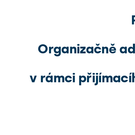
Organizačně adm
v rámci přijímac