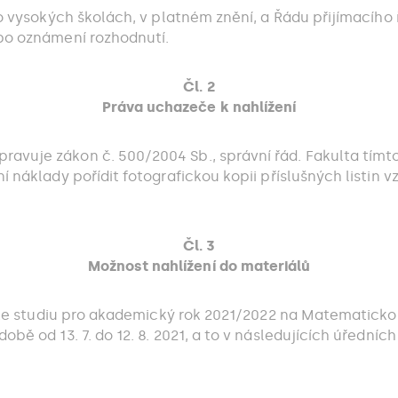
o vysokých školách, v platném znění, a Řádu přijímacího ř
 po oznámení rozhodnutí.
Čl. 2
Práva uchazeče k nahlížení
ravuje zákon č. 500/2004 Sb., správní řád. Fakulta tí
 náklady pořídit fotografickou kopii příslušných listin vz
Čl. 3
Možnost nahlížení do materiálů
u ke studiu pro akademický rok 2021/2022 na Matematicko-f
bě od 13. 7. do 12. 8. 2021, a to v následujících úředníc