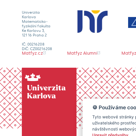
Univerzita
Karlova
Matematicko-
fyzikální fakulta
Ke Karlovu 3,
121 16 Praha 2
IČ: 00216208
DIČ: CZ00216208
Matfyz.cz
Matfyz Alumni
Matfyz
🍪 Používáme coo
Tyto webové stránky p
uživatelského prostře
návštěvnosti webových
Upravit předvolby