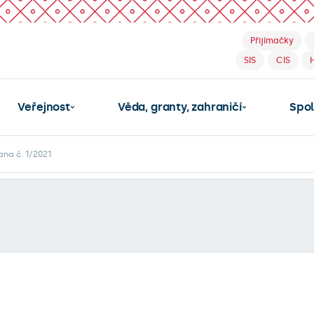
Přijímačky
SIS
CIS
Veřejnost
Věda, granty, zahraničí
Spo
ana č. 1/2021