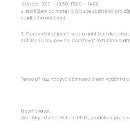
čtvrtek
9.00 – 10.30
13.00 – 14.00
2. Nahlížení do materiálů bude zajištěno pro z
studijního oddělení.
3. Oprávnění zájemci se pro nahlížení do spisu 
nahlížení jsou povinni dodržovat aktuálně plat
Tento příkaz nabývá účinnosti dnem vydání a po
Navrhovatel:
doc. Mgr. Michal Kulich, Ph.D., proděkan pro stud