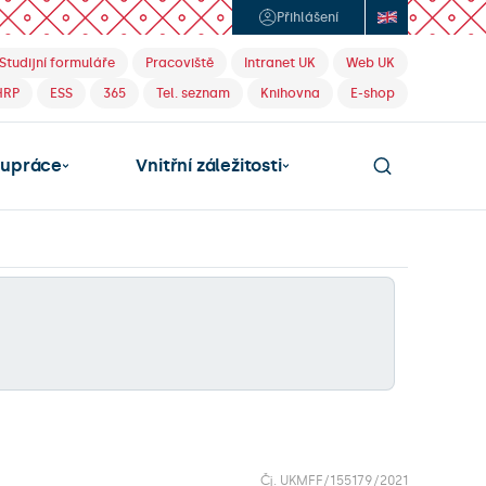
Přihlášení
Studijní formuláře
Pracoviště
Intranet UK
Web UK
HRP
ESS
365
Tel. seznam
Knihovna
E-shop
lupráce
Vnitřní záležitosti
Čj. UKMFF/155179/2021