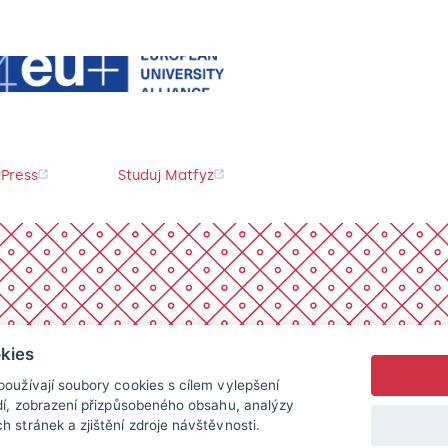
Press
Studuj Matfyz
kies
oužívají soubory cookies s cílem vylepšení
dí, zobrazení přizpůsobeného obsahu, analýzy
 stránek a zjištění zdroje návštěvnosti.