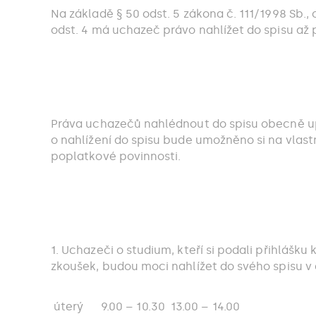
Na základě § 50 odst. 5 zákona č. 111/1998 Sb., 
odst. 4 má uchazeč právo nahlížet do spisu až
Práva uchazečů nahlédnout do spisu obecně up
o nahlížení do spisu bude umožněno si na vlastní
poplatkové povinnosti.
1. Uchazeči o studium, kteří si podali přihlášk
zkoušek, budou moci nahlížet do svého spisu v do
úterý
9.00 – 10.30
13.00 – 14.00