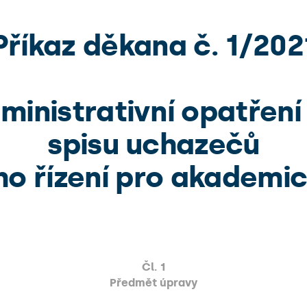
Příkaz děkana č. 1/202
inistrativní opatření 
spisu uchazečů
ího řízení pro akademi
Čl. 1
Předmět úpravy