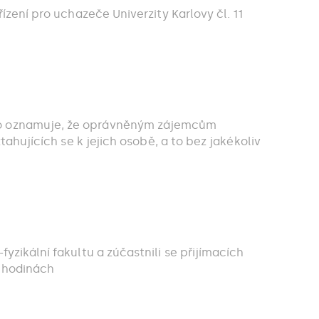
ízení pro uchazeče Univerzity Karlovy čl. 11
mto oznamuje, že oprávněným zájemcům
tahujících se k jejich osobě, a to bez jakékoliv
yzikální fakultu a zúčastnili se přijímacích
h hodinách