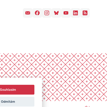
Souhlasím
Odmítám