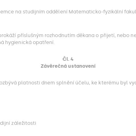
ájemce na studijním oddělení Matematicko-fyzikální fakul
prokáží příslušným rozhodnutím děkana o přijetí, nebo nep
ná hygienická opatření.
Čl. 4
Závěrečná ustanovení
zbývá platnosti dnem splnění účelu, ke kterému byl vydán
ijní záležitosti