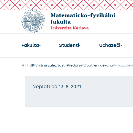
Fakulta
Studenti
Uchazeči
MFF UK
Vnitřní záležitosti
Předpisy
Opatření děkana
Příkaz děk
Neplatí od 13. 8. 2021