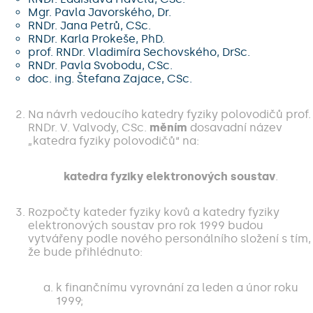
Mgr. Pavla Javorského, Dr.
RNDr. Jana Petrů, CSc.
RNDr. Karla Prokeše, PhD.
prof. RNDr. Vladimíra Sechovského, DrSc.
RNDr. Pavla Svobodu, CSc.
doc. ing. Štefana Zajace, CSc.
Na návrh vedoucího katedry fyziky polovodičů prof.
RNDr. V. Valvody, CSc.
měním
dosavadní název
„katedra fyziky polovodičů“ na:
katedra fyziky elektronových soustav
.
Rozpočty kateder fyziky kovů a katedry fyziky
elektronových soustav pro rok 1999 budou
vytvářeny podle nového personálního složení s tím,
že bude přihlédnuto:
k finančnímu vyrovnání za leden a únor roku
1999;