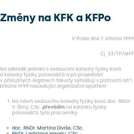
Změny na KFK a KFPo
V Praze dne 1. března 1999
Čj. 33/TP/MFF
Na základě jednání s vedoucími katedry fyziky kovů
a katedry fyziky polovodičů a po projednání
v příslušných orgánech fakulty vyhlašuji s platností od 1.
března 1999 následující organizační opatření:
Na návrh vedoucího katedry fyziky kovů doc. RNDr.
V. Šímy, CSc.
převádím
na katedru fyziky
polovodičů tyto pracovníky:
doc. RNDr. Martina Diviše, CSc.
RNDr. Ladislava Havelu, CSc.