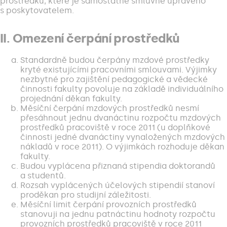
prostředků, které je samostatně smluvně upraveno
s poskytovatelem.
II. Omezení čerpání prostředků
Standardně budou čerpány mzdové prostředky
kryté existujícími pracovními smlouvami. Výjimky
nezbytné pro zajištění pedagogické a vědecké
činnosti fakulty povoluje na základě individuálního
projednání děkan fakulty.
Měsíční čerpání mzdových prostředků nesmí
přesáhnout jednu dvanáctinu rozpočtu mzdových
prostředků pracoviště v roce 2011 (u doplňkové
činnosti jedné dvanáctiny vynaložených mzdových
nákladů v roce 2011). O výjimkách rozhoduje děkan
fakulty.
Budou vyplácena přiznaná stipendia doktorandů
a studentů.
Rozsah vyplácených účelových stipendií stanoví
proděkan pro studijní záležitosti.
Měsíční limit čerpání provozních prostředků
stanovuji na jednu patnáctinu hodnoty rozpočtu
provozních prostředků pracoviště v roce 2011