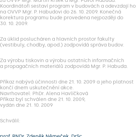
za OVVP Mgr. Martin Krsek a Mgr. Pavol Habuda.
Koordinátoři sestaví program v budovách a odevzdají ho
na OVVP Mgr. P. Habudovi do 26. 10. 2009. Konečná
korektura programu bude provedena nejpozději do
30. 10. 2009.
Za úklid poslucháren a hlavních prostor fakulty
(vestibuly, chodby, apod.) zodpovídá správa budov.
Za výrobu tiskovin a výrobu ostatních informačních
a propagačních materiálů zodpovídá Mgr. P. Habuda.
Příkaz nabývá účinnosti dne 21. 10. 2009 a jeho platnost
končí dnem uskutečnění akce.
Navrhovatel: PhDr. Alena Havlíčková
Příkaz byl schválen dne 21. 10. 2009,
vydán dne 21. 10. 2009
Schválil:
prof. RNDr. Zdeněk Němeček, DrSc.