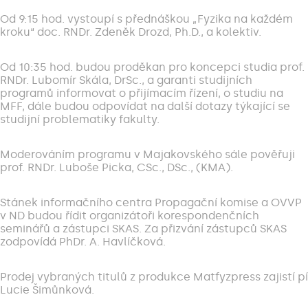
Od 9:15 hod. vystoupí s přednáškou „Fyzika na každém
kroku“ doc. RNDr. Zdeněk Drozd, Ph.D., a kolektiv.
Od 10:35 hod. budou proděkan pro koncepci studia prof.
RNDr. Lubomír Skála, DrSc., a garanti studijních
programů informovat o přijímacím řízení, o studiu na
MFF, dále budou odpovídat na další dotazy týkající se
studijní problematiky fakulty.
Moderováním programu v Majakovského sále pověřuji
prof. RNDr. Luboše Picka, CSc., DSc., (KMA).
Stánek informačního centra Propagační komise a OVVP
v ND budou řídit organizátoři korespondenčních
seminářů a zástupci SKAS. Za přizvání zástupců SKAS
zodpovídá PhDr. A. Havlíčková.
Prodej vybraných titulů z produkce Matfyzpress zajistí pí
Lucie Šimůnková.