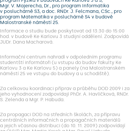
program Fyzika v budovách Ke Karlovu 3 a 5,
Mgr. V. Majerecha, Dr., pro program Informatika
v posluchárně S3, a doc. RNDr. J. Felcmana, CSc., pro
program Matematika v posluchárně S4 v budově
Malostranské náměstí 25.
Informace o studiu bude poskytovat od 13:30 do 15:00
hod. v budově Ke Karlovu 3 studijní oddělení. Zodpovídá
JUDr. Dana Macharová.
Informační centrum nahradí v odpoledním programu
studentští informátoři (u vstupu do budov fakulty Ke
Karlovu 3 a Ke Karlovu 5) a panely (na Malostranském
náměstí 25 ve vstupu do budovy a u schodiště).
Za celkovou koordinaci příprav a průběhu DOD 2009 i za
jeho vyhodnocení zodpovídají PhDr. A. Havlíčková, RNDr.
S. Zelenda a Mgr. P. Habuda.
Za propagaci DOD na středních školách, za přípravu
centrálních informačních a propagačních materiálů
a jejich včasnou distribuci (do 10. 11. 2009) zodpovídají