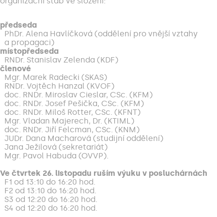
organizační štáb ve složení:
předseda
PhDr. Alena Havlíčková (oddělení pro vnější vztahy
a propagaci)
místopředseda
RNDr. Stanislav Zelenda (KDF)
členové
Mgr. Marek Radecki (SKAS)
RNDr. Vojtěch Hanzal (KVOF)
doc. RNDr. Miroslav Cieslar, CSc. (KFM)
doc. RNDr. Josef Pešička, CSc. (KFM)
doc. RNDr. Miloš Rotter, CSc. (KFNT)
Mgr. Vladan Majerech, Dr. (KTIML)
doc. RNDr. Jiří Felcman, CSc. (KNM)
JUDr. Dana Macharová (studijní oddělení)
Jana Ježilová (sekretariát)
Mgr. Pavol Habuda (OVVP).
Ve čtvrtek 26. listopadu ruším výuku v posluchárnách
F1 od 13:10 do 16:20 hod.
F2 od 13:10 do 16:20 hod.
S3 od 12:20 do 16:20 hod.
S4 od 12:20 do 16:20 hod.