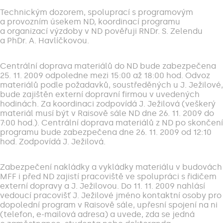
Technickým dozorem, spoluprací s programovým
a provozním úsekem ND, koordinací programu
a organizací výzdoby v ND pověřuji RNDr. S. Zelendu
a PhDr. A. Havlíčkovou.
Centrální doprava materiálů do ND bude zabezpečena
25. 11. 2009 odpoledne mezi 15:00 až 18:00 hod. Odvoz
materiálů podle požadavků, soustředěných u J. Ježilové,
bude zajištěn externí dopravní firmou v uvedených
hodinách. Za koordinaci zodpovídá J. Ježilová (veškerý
materiál musí být v Raisově sále ND dne 26. 11. 2009 do
7:00 hod.). Centrální doprava materiálů z ND po skončení
programu bude zabezpečena dne 26. 11. 2009 od 12:10
hod. Zodpovídá J. Ježilová.
Zabezpečení nakládky a vykládky materiálu v budovách
MFF i před ND zajistí pracoviště ve spolupráci s řidičem
externí dopravy a J. Ježilovou. Do 11. 11. 2009 nahlásí
vedoucí pracovišť J. Ježilové jméno kontaktní osoby pro
dopolední program v Raisově sále, upřesní spojení na ni
(telefon, e-mailová adresa) a uvede, zda se jedná