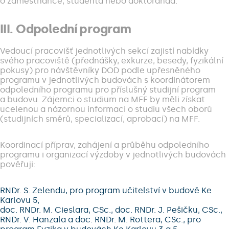
o zaměstnance, studenta nebo doktoranda.
III. Odpolední program
Vedoucí pracovišť jednotlivých sekcí zajistí nabídky
svého pracoviště (přednášky, exkurze, besedy, fyzikální
pokusy) pro návštěvníky DOD podle upřesněného
programu v jednotlivých budovách s koordinátorem
odpoledního programu pro příslušný studijní program
a budovu. Zájemci o studium na MFF by měli získat
ucelenou a názornou informaci o studiu všech oborů
(studijních směrů, specializací, aprobací) na MFF.
Koordinací příprav, zahájení a průběhu odpoledního
programu i organizací výzdoby v jednotlivých budovách
pověřuji:
RNDr. S. Zelendu, pro program učitelství v budově Ke
Karlovu 5,
doc. RNDr. M. Cieslara, CSc., doc. RNDr. J. Pešičku, CSc.,
RNDr. V. Hanzala a doc. RNDr. M. Rottera, CSc., pro