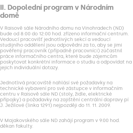
II. Dopolední program v Národním
domě
V Raisově sále Národního domu na Vinohradech (ND)
bude od 8:00 do 12:00 hod. zřízeno informační centrum.
Vedoucí pracovišť jednotlivých sekcí a vedoucí
studijního oddělení jsou odpovědni za to, aby se jimi
pověřený pracovník (případně pracovníci) zúčastnil
práce informačního centra, které bude zájemcům
poskytovat konkrétní informace o studiu a odpovídat na
jejich individuální dotazy.
Jednotlivá pracoviště nahlásí své požadavky na
technické vybavení pro své zástupce v informačním
centru v Raisově sále ND (stoly, židle, elektrické
přípojky) a požadavky na zajištění centrální dopravy pí
J. Ježilové (linka 1291) nejpozději do 11. 11. 2009.
V Majakovského sále ND zahájí program v 9:00 hod.
děkan fakulty.