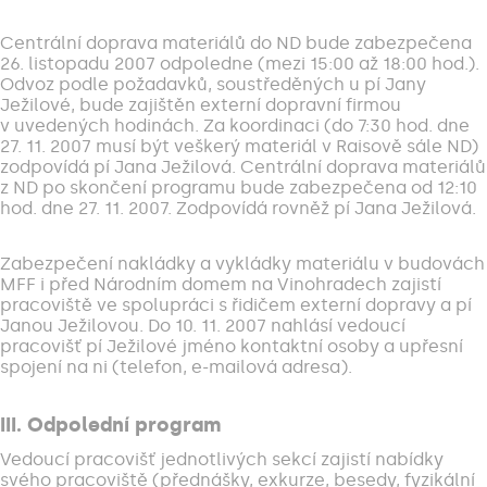
Centrální doprava materiálů do ND bude zabezpečena
26. listopadu 2007 odpoledne (mezi 15:00 až 18:00 hod.).
Odvoz podle požadavků, soustředěných u pí Jany
Ježilové, bude zajištěn externí dopravní firmou
v uvedených hodinách. Za koordinaci (do 7:30 hod. dne
27. 11. 2007 musí být veškerý materiál v Raisově sále ND)
zodpovídá pí Jana Ježilová. Centrální doprava materiálů
z ND po skončení programu bude zabezpečena od 12:10
hod. dne 27. 11. 2007. Zodpovídá rovněž pí Jana Ježilová.
Zabezpečení nakládky a vykládky materiálu v budovách
MFF i před Národním domem na Vinohradech zajistí
pracoviště ve spolupráci s řidičem externí dopravy a pí
Janou Ježilovou. Do 10. 11. 2007 nahlásí vedoucí
pracovišť pí Ježilové jméno kontaktní osoby a upřesní
spojení na ni (telefon, e-mailová adresa).
III. Odpolední program
Vedoucí pracovišť jednotlivých sekcí zajistí nabídky
svého pracoviště (přednášky, exkurze, besedy, fyzikální