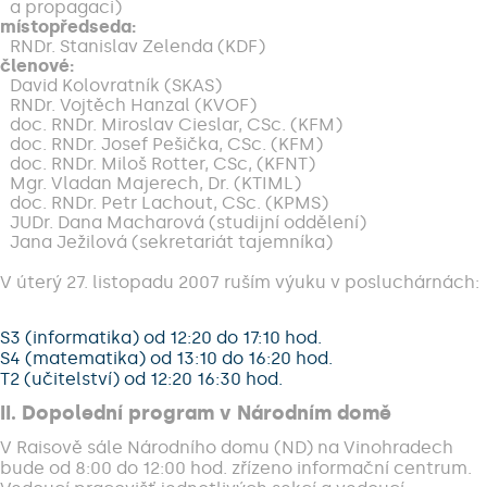
a propagaci)
místopředseda:
RNDr. Stanislav Zelenda (KDF)
členové:
David Kolovratník (SKAS)
RNDr. Vojtěch Hanzal (KVOF)
doc. RNDr. Miroslav Cieslar, CSc. (KFM)
doc. RNDr. Josef Pešička, CSc. (KFM)
doc. RNDr. Miloš Rotter, CSc, (KFNT)
Mgr. Vladan Majerech, Dr. (KTIML)
doc. RNDr. Petr Lachout, CSc. (KPMS)
JUDr. Dana Macharová (studijní oddělení)
Jana Ježilová (sekretariát tajemníka)
V úterý 27. listopadu 2007 ruším výuku v posluchárnách:
S3 (informatika) od 12:20 do 17:10 hod.
S4 (matematika) od 13:10 do 16:20 hod.
T2 (učitelství) od 12:20 16:30 hod.
II. Dopolední program v Národním domě
V Raisově sále Národního domu (ND) na Vinohradech
bude od 8:00 do 12:00 hod. zřízeno informační centrum.