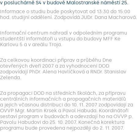
v posluchárně S4 v budově Malostranské náměstí 25.
Informace o studiu bude poskytovat od 13:30 do 15:00
hod. studijní oddělení. Zodpovídá JUDr. Dana Macharová.
Informační centrum nahradí v odpoledním programu
studentští informátoři u vstupu do budovy MFF Ke
Karlovu 5 a v areálu Troja.
Za celkovou koordinaci příprav a průběhu Dne
otevřených dveří 2007 a za vyhodnocení DOD
zodpovídají PhDr. Alena Havlíčková a RNDr. Stanislav
Zelenda.
Za propagaci DOD na středních školách, za přípravu
centrálních informačních a propagačních materiálů
a jejich včasnou distribuci do 10. 11. 2007 zodpovídají za
OVVP Mgr. Martin Krsek a Pavol Habuda. Koordinátoři
sestaví program v budovách a odevzdají ho na OVVP p.
Pavolu Habudovi do 25. 10. 2007. Konečná korektura
programu bude provedena nejpozději do 2. 11. 2007.