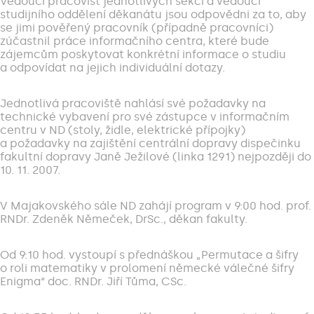
Vedoucí pracovišť jednotlivých sekcí a vedoucí
studijního oddělení děkanátu jsou odpovědni za to, aby
se jimi pověřený pracovník (případně pracovníci)
zúčastnil práce informačního centra, které bude
zájemcům poskytovat konkrétní informace o studiu
a odpovídat na jejich individuální dotazy.
Jednotlivá pracoviště nahlásí své požadavky na
technické vybavení pro své zástupce v informačním
centru v ND (stoly, židle, elektrické přípojky)
a požadavky na zajištění centrální dopravy dispečinku
fakultní dopravy Janě Ježilové (linka 1291) nejpozději do
10. 11. 2007.
V Majakovského sále ND zahájí program v 9:00 hod. prof.
RNDr. Zdeněk Němeček, DrSc., děkan fakulty.
Od 9:10 hod. vystoupí s přednáškou „Permutace a šifry
o roli matematiky v prolomení německé válečné šifry
Enigma“ doc. RNDr. Jiří Tůma, CSc.