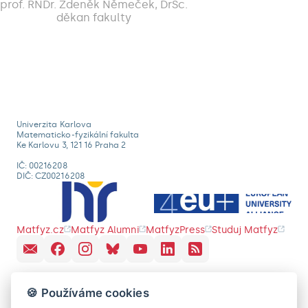
prof. RNDr. Zdeněk Němeček, DrSc.
děkan fakulty
Univerzita Karlova
Matematicko-fyzikální fakulta
Ke Karlovu 3, 121 16 Praha 2
IČ: 00216208
DIČ: CZ00216208
Matfyz.cz
Matfyz Alumni
MatfyzPress
Studuj Matfyz
🍪 Používáme cookies