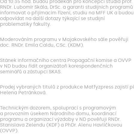
Od 10:35 hod. budou proděkan pro koncepci studia prof.
RNDr. Lubomír Skála, DrSc. a garanti studijních programů
informovat o přijímacím řízení, studiu na MFF UK a budou
odpovídat na další dotazy týkající se studijní
problematiky fakulty.
Moderováním programu v Majakovského sále pověřuji
doc. RNDr. Emila Caldu, CSc. (KDM).
Stánek informačního centra Propagační komise a OVVP
v ND budou řídit organizátoři korespondenčních
seminářů a zástupci SKAS.
Prodej vybraných titulů z produkce Matfyzpress zajistí pí
Helena Petránková.
Technickým dozorem, spoluprací s programovým
a provozním úsekem Národního domu, koordinací
programu a organizací výzdoby v ND pověřuji RNDr.
Stanislava Zelendu (KDF) a PhDr. Alenu Havlíčkovou
(OVVP).