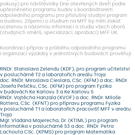
pokusy) pro návštěvníky Dne otevřených dveří podle
upřesněného programu budov s koordinátorem
odpoledního programu pro příslušný studijní program
a budovu. Zájemci o studium na MFF by měli získat
ucelenou a názornou informaci o studiu všech oborů
(studijních směrů, specializací, aprobací) MFF UK.
Koordinací příprav a průběhu odpoledního programu
i organizací výzdoby v jednotlivých budovách prověřuji:
RNDr. Stanislava Zelendu (KDF), pro program učitelství
v posluchárně T2 a laboratořích areálu Troja
doc. RNDr. Miroslava Cieslara, CSc. (KFM) a doc. RNDr.
Josefa Pešičku, CSc. (KFM) pro program Fyzika
v budovách Ke Karlovu 3 a Ke Karlovu 5
RNDr. Vojtěcha Hanzala (KVOF) a doc. RNDr. Miloše
Rottera, CSc. (KFNT) pro přípravu programu Fyzika
v posluchárně T1 a laboratořích pracovišť MFF v areálu
Troja
Mgr. Vladana Majerecha, Dr. (KTIML) pro program
Informatika v posluchárně S3 a doc. RNDr. Petra
Lachouta CSc. (KPMS) pro program Matematika