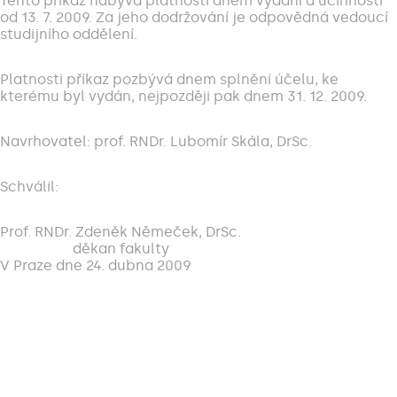
Tento příkaz nabývá platnosti dnem vydání a účinnosti
od 13. 7. 2009. Za jeho dodržování je odpovědná vedoucí
studijního oddělení.
Platnosti příkaz pozbývá dnem splnění účelu, ke
kterému byl vydán, nejpozději pak dnem 31. 12. 2009.
Navrhovatel: prof. RNDr. Lubomír Skála, DrSc.
Schválil:
Prof. RNDr. Zdeněk Němeček, DrSc.
děkan fakulty
V Praze dne 24. dubna 2009