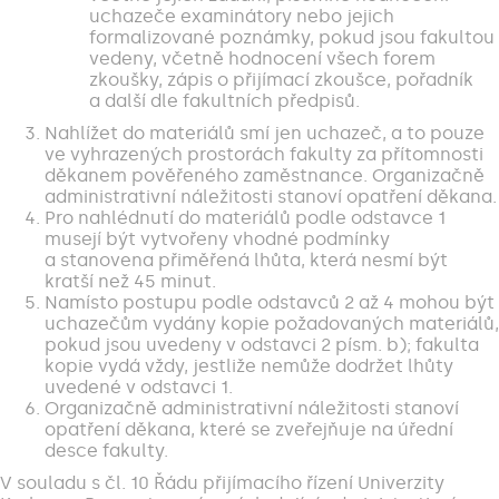
uchazeče examinátory nebo jejich
formalizované poznámky, pokud jsou fakultou
vedeny, včetně hodnocení všech forem
zkoušky, zápis o přijímací zkoušce, pořadník
a další dle fakultních předpisů.
Nahlížet do materiálů smí jen uchazeč, a to pouze
ve vyhrazených prostorách fakulty za přítomnosti
děkanem pověřeného zaměstnance. Organizačně
administrativní náležitosti stanoví opatření děkana.
Pro nahlédnutí do materiálů podle odstavce 1
musejí být vytvořeny vhodné podmínky
a stanovena přiměřená lhůta, která nesmí být
kratší než 45 minut.
Namísto postupu podle odstavců 2 až 4 mohou být
uchazečům vydány kopie požadovaných materiálů,
pokud jsou uvedeny v odstavci 2 písm. b); fakulta
kopie vydá vždy, jestliže nemůže dodržet lhůty
uvedené v odstavci 1.
Organizačně administrativní náležitosti stanoví
opatření děkana, které se zveřejňuje na úřední
desce fakulty.
V souladu s čl. 10 Řádu přijímacího řízení Univerzity