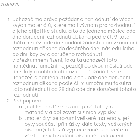
stanoví:
Uchazeč má právo požádat o nahlédnutí do všech
svých materiálů, které mají význam pro rozhodnutí
o jeho přijetí ke studiu, a to do jednoho měsíce ode
dne doručení rozhodnutí děkana podle čl. 9, tato
lhůta neběží ode dne podání žádosti o přezkoumání
rozhodnutí děkana do desátého dne, následujícího
po dni, kdy bylo doručeno rozhodnutí
v přezkumném řízení; fakulta uchazeči toto
nahlédnutí umožní nejpozději do dvou měsíců ode
dne, kdy o nahlédnutí požádal. Požádá-li však
uchazeč o nahlédnutí do 7 dnů ode dne doručení
rozhodnutí děkana podle čl. 9, umožní mu fakulta
toto nahlédnutí do 28 dnů ode dne doručení tohoto
rozhodnutí.
Pod pojmem
„nahlédnout“ se rozumí pročítat tyto
materiály a pořizovat si z nich výpisky,
„materiály“ se rozumí veškeré materiály, jež
byly součástí přihlášky, dále texty veškerých
písemných testů vypracované uchazečem
včetně jejich zadání, písemné hodnocení