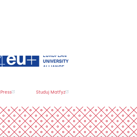
Press
Studuj Matfyz