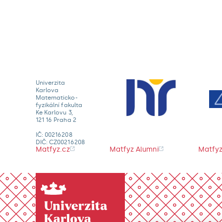
Univerzita
Karlova
Matematicko-
fyzikální fakulta
Ke Karlovu 3,
121 16 Praha 2
IČ: 00216208
DIČ: CZ00216208
Matfyz.cz
Matfyz Alumni
Matfyz