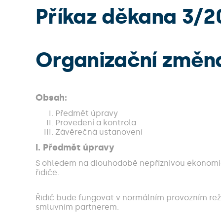
Příkaz děkana 3/2
Organizační změna
Obsah:
Předmět úpravy
Provedení a kontrola
Závěrečná ustanovení
I. Předmět úpravy
S ohledem na dlouhodobě nepříznivou ekonomick
řidiče.
Řidič bude fungovat v normálním provozním reži
smluvním partnerem.