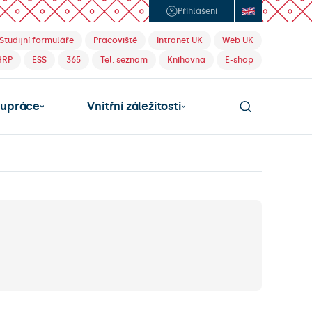
Přihlášení
Studijní formuláře
Pracoviště
Intranet UK
Web UK
HRP
ESS
365
Tel. seznam
Knihovna
E-shop
lupráce
Vnitřní záležitosti