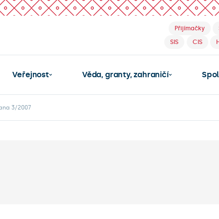
Přijímačky
SIS
CIS
Veřejnost
Věda, granty, zahraničí
Spo
kana 3/2007