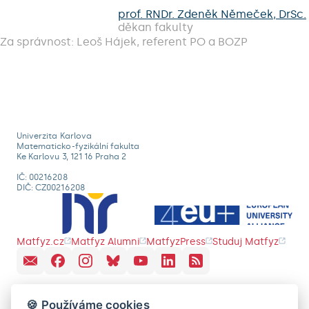
prof. RNDr. Zdeněk Němeček, DrSc.
děkan fakulty
Za správnost: Leoš Hájek, referent PO a BOZP
Univerzita Karlova
Matematicko-fyzikální fakulta
Ke Karlovu 3, 121 16 Praha 2
IČ: 00216208
DIČ: CZ00216208
Matfyz.cz
Matfyz Alumni
MatfyzPress
Studuj Matfyz
🍪 Používáme cookies