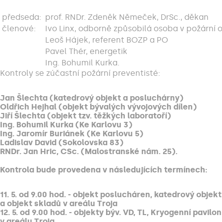
předseda:
prof. RNDr. Zdeněk Němeček, DrSc., děkan
členové:
Ivo Linx, odborně způsobilá osoba v požární
Leoš Hájek, referent BOZP a PO
Pavel Thér, energetik
Ing. Bohumil Kurka.
Kontroly se zúčastní požární preventisté:
Jan Šlechta (katedrový objekt a posluchárny)
Oldřich Hejhal (objekt bývalých vývojových dílen)
Jiří Šlechta (objekt tzv. těžkých laboratoří)
Ing. Bohumil Kurka (Ke Karlovu 3)
Ing. Jaromír Buriánek (Ke Karlovu 5)
Ladislav David (Sokolovska 83)
RNDr. Jan Hric, CSc. (Malostranské nám. 25).
Kontrola bude provedena v následujících termínech:
11. 5. od 9.00 hod. - objekt poslucháren, katedrový objekt
a objekt skladů v areálu Troja
12. 5. od 9.00 hod. - objekty býv. VD, TL, Kryogenní pavilon
v areálu Troja