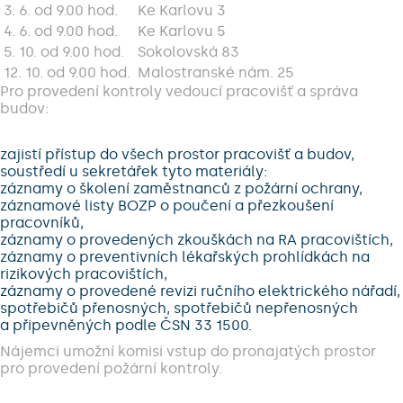
3. 6. od 9.00 hod.
Ke Karlovu 3
4. 6. od 9.00 hod.
Ke Karlovu 5
5. 10. od 9.00 hod.
Sokolovská 83
12. 10. od 9.00 hod.
Malostranské nám. 25
Pro provedení kontroly vedoucí pracovišť a správa
budov:
zajistí přístup do všech prostor pracovišť a budov,
soustředí u sekretářek tyto materiály:
záznamy o školení zaměstnanců z požární ochrany,
záznamové listy BOZP o poučení a přezkoušení
pracovníků,
záznamy o provedených zkouškách na RA pracovištích,
záznamy o preventivních lékařských prohlídkách na
rizikových pracovištích,
záznamy o provedené revizi ručního elektrického nářadí,
spotřebičů přenosných, spotřebičů nepřenosných
a připevněných podle ČSN 33 1500.
Nájemci umožní komisi vstup do pronajatých prostor
pro provedení požární kontroly.