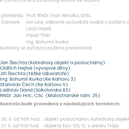
K tomuto účelu ustanovuji komisi ve složení:
předseda:
Prof. RNDr. Ivan Netuka, DrSc.
členové:
Ivo Linx, odborně způsobilá osoba v požární 
Leoš Hájek
Pavel Thér
Ing. Bohumil Kurka.
Kontroly se zúčastní požární preventisté:
Jan Šlechta (katedrový objekt a posluchárny)
Oldřich Hejhal (vývojové dílny)
Jiří Šlechta (těžké laboratoře)
Ing. Bohumil Kurka (Ke Karlovu 3)
Stanislav Čech (Ke Karlovu 5)
Ladislav David (Sokolovska 83)
RNDr. Jan Hric, CSc. (Malostranské nám. 25)
Kontrola bude provedena v následujících termínech:
20. 5. od 9.00 hod.
objekt poslucháren, katedrový objekt 
21. 5. od 9.00 hod.
objekty býv. VD, TL v areálu Trója