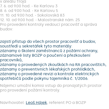
v areálu Troja
7. 6. od 9.00 hod. - Ke Karlovu 3
8. 6. od 9.00 hod. - Ke Karlovu 5
11. 10. od 9.00 hod. - Sokolovská 83
12. 10. od 9.00 hod. - Malostranské nám. 25
Pro provedení kontroly vedoucí pracovišť a správa
budov:
zajistí přístup do všech prostor pracovišť a budov,
soustředí u sekretářek tyto materiály:
záznamy o školení zaměstnanců z požární ochrany,
záznamové listy BOZP o poučení a přezkoušení
pracovníků,
záznamy o provedených zkouškách na RA pracovištích,
záznamy o preventivních lékařských prohlídkách,
záznamy o provedené revizi a kontrole elektrických
spotřebičů podle pokynu tajemníka č. 1/2006.
Nájemci umožní komisi vstup do pronajatých prostor
pro provedení požární kontroly.
Navrhovatel:
Leoš Hájek
, referent PO a BOZP