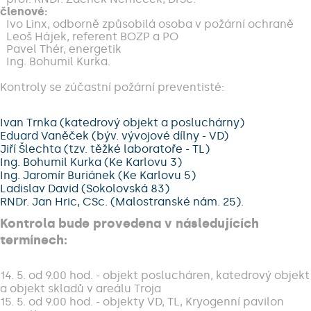
členové:
Ivo Linx, odborně způsobilá osoba v požární ochraně
Leoš Hájek, referent BOZP a PO
Pavel Thér, energetik
Ing. Bohumil Kurka.
Kontroly se zúčastní požární preventisté:
Ivan Trnka (katedrový objekt a posluchárny)
Eduard Vaněček (býv. vývojové dílny - VD)
Jiří Šlechta (tzv. těžké laboratoře - TL)
Ing. Bohumil Kurka (Ke Karlovu 3)
Ing. Jaromír Buriánek (Ke Karlovu 5)
Ladislav David (Sokolovská 83)
RNDr. Jan Hric, CSc. (Malostranské nám. 25).
Kontrola bude provedena v následujících
termínech:
14. 5. od 9.00 hod. - objekt poslucháren, katedrový objekt
a objekt skladů v areálu Troja
15. 5. od 9.00 hod. - objekty VD, TL, Kryogenní pavilon