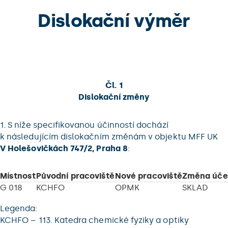
Dislokační výměr
Čl. 1
Dislokační změny
1. S níže specifikovanou účinností dochází
k následujícím dislokačním změnám v objektu MFF UK
V Holešovičkách 747/2, Praha 8
:
Místnost
Původní pracoviště
Nové pracoviště
Změna úče
G 018
KCHFO
OPMK
SKLAD
Legenda:
KCHFO – 113. Katedra chemické fyziky a optiky