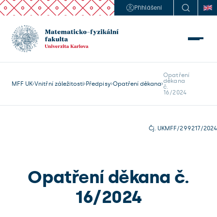
Přihlášení
Opatření 

děkana

MFF UK
Vnitřní záležitosti
Předpisy
Opatření děkana
č.

Čj. UKMFF/299217/2024
Opatření děkana č.
16/2024