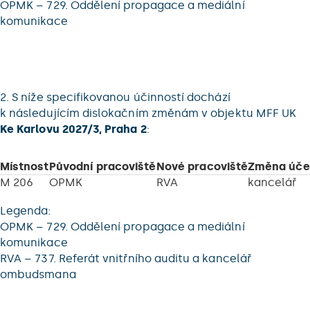
OPMK – 729. Oddělení propagace a mediální
komunikace
2. S níže specifikovanou účinností dochází
k následujícím dislokačním změnám v objektu MFF UK
Ke Karlovu 2027/3, Praha 2
:
Místnost
Původní pracoviště
Nové pracoviště
Změna úče
M 206
OPMK
RVA
kancelář
Legenda:
OPMK – 729. Oddělení propagace a mediální
komunikace
RVA – 737. Referát vnitřního auditu a kancelář
ombudsmana