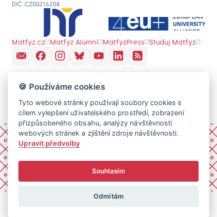
DIČ: CZ00216208
Matfyz.cz
Matfyz Alumni
MatfyzPress
Studuj Matfyz
🍪 Používáme cookies
Tyto webové stránky používají soubory cookies s
cílem vylepšení uživatelského prostředí, zobrazení
přizpůsobeného obsahu, analýzy návštěvnosti
webových stránek a zjištění zdroje návštěvnosti.
Upravit předvolby
Souhlasím
Odmítám
© 2026 Univerzita Karlova, Matematicko-fyzikální fakulta.
Všechna práva vyhrazena.