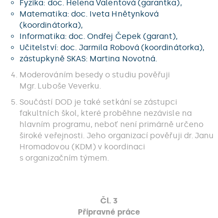
Fyzika: doc. Helena Valentová (garantka),
Matematika: doc. Iveta Hnětynková
(koordinátorka),
Informatika: doc. Ondřej Čepek (garant),
Učitelství: doc. Jarmila Robová (koordinátorka),
zástupkyně SKAS: Martina Novotná.
Moderováním besedy o studiu pověřuji
Mgr. Luboše Veverku.
Součástí DOD je také setkání se zástupci
fakultních škol, které proběhne nezávisle na
hlavním programu, neboť není primárně určeno
široké veřejnosti. Jeho organizací pověřuji dr. Janu
Hromadovou (KDM) v koordinaci
s organizačním týmem.
Čl. 3
Přípravné práce