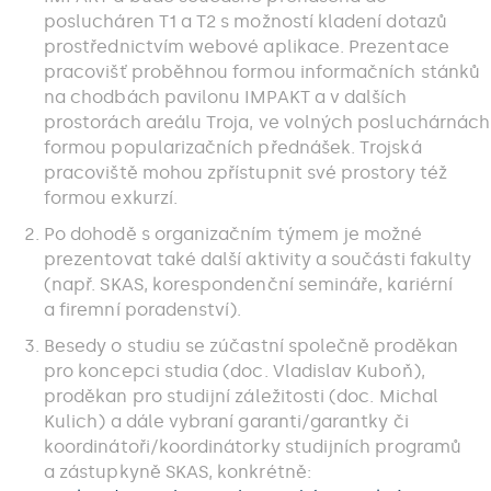
poslucháren T1 a T2 s možností kladení dotazů
prostřednictvím webové aplikace. Prezentace
pracovišť proběhnou formou informačních stánků
na chodbách pavilonu IMPAKT a v dalších
prostorách areálu Troja, ve volných posluchárnách
formou popularizačních přednášek. Trojská
pracoviště mohou zpřístupnit své prostory též
formou exkurzí.
Po dohodě s organizačním týmem je možné
prezentovat také další aktivity a součásti fakulty
(např. SKAS, korespondenční semináře, kariérní
a firemní poradenství).
Besedy o studiu se zúčastní společně proděkan
pro koncepci studia (doc. Vladislav Kuboň),
proděkan pro studijní záležitosti (doc. Michal
Kulich) a dále vybraní garanti/garantky či
koordinátoři/koordinátorky studijních programů
a zástupkyně SKAS, konkrétně: