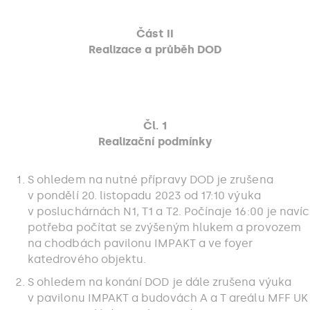
Část II
Realizace a průběh DOD
Čl. 1
Realizační podmínky
S ohledem na nutné přípravy DOD je zrušena
v pondělí 20. listopadu 2023 od 17:10 výuka
v posluchárnách N1, T1 a T2. Počínaje 16:00 je navíc
potřeba počítat se zvýšeným hlukem a provozem
na chodbách pavilonu IMPAKT a ve foyer
katedrového objektu.
S ohledem na konání DOD je dále zrušena výuka
v pavilonu IMPAKT a budovách A a T areálu MFF UK