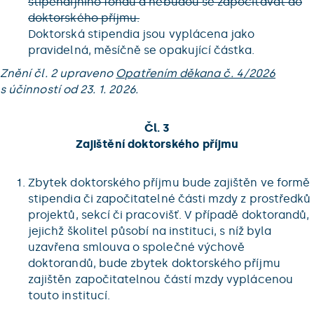
stipendijního fondu a nebudou se započítávat do
doktorského příjmu.
Doktorská stipendia jsou vyplácena jako
pravidelná, měsíčně se opakující částka.
Znění čl. 2 upraveno
Opatřením děkana č. 4/2026
s účinností od 23. 1. 2026.
Čl. 3
Zajištění doktorského příjmu
Zbytek doktorského příjmu bude zajištěn ve formě
stipendia či započitatelné části mzdy z prostředků
projektů, sekcí či pracovišť. V případě doktorandů,
jejichž školitel působí na instituci, s níž byla
uzavřena smlouva o společné výchově
doktorandů, bude zbytek doktorského příjmu
zajištěn započitatelnou částí mzdy vyplácenou
touto institucí.