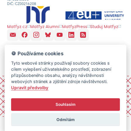
DIČ: CZ00216208
Matfyz.cz
Matfyz Alumni
MatfyzPress
Studuj Matfyz
🍪 Používáme cookies
Tyto webové stránky používají soubory cookies s
cílem vylepšení uživatelského prostředí, zobrazení
přizpůsobeného obsahu, analýzy návštěvnosti
webových stránek a zjištění zdroje návštěvnosti.
Upravit předvolby
Souhlasím
Odmítám
© 2026 Univerzita Karlova, Matematicko-fyzikální fakulta.
Všechna práva vyhrazena.