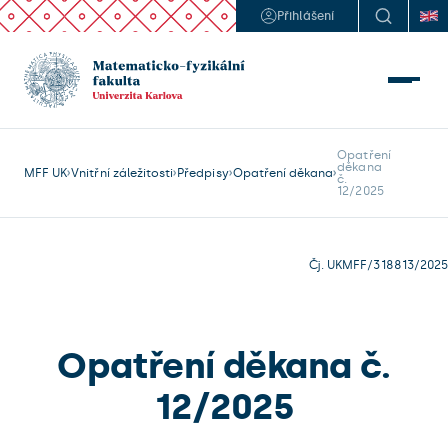
Přihlášení
Opatření 

děkana

MFF UK
Vnitřní záležitosti
Předpisy
Opatření děkana
č.

Čj. UKMFF/318813/2025
Opatření děkana č.
12/2025