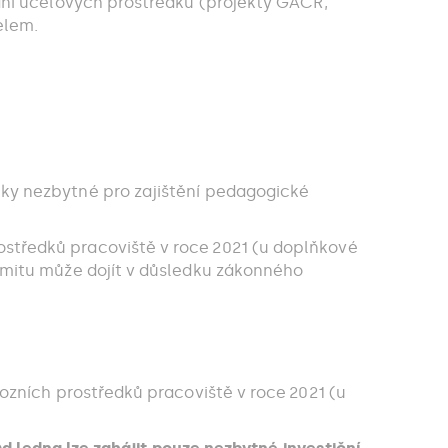
ání účelových prostředků (projekty GAČR,
elem.
ky nezbytné pro zajištění pedagogické
tředků pracoviště v roce 2021 (u doplňkové
imitu může dojít v důsledku zákonného
ozních prostředků pracoviště v roce 2021 (u