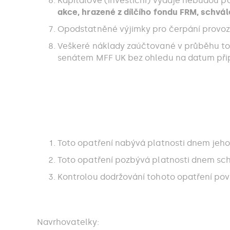
Kapitálové (investiční) výdaje nebudou po 
akce, hrazené z dílčího fondu FRM, schvá
Opodstatněné výjimky pro čerpání provozn
Veškeré náklady zaúčtované v průběhu to
senátem MFF UK bez ohledu na datum přip
Toto opatření nabývá platnosti dnem jeho
Toto opatření pozbývá platnosti dnem sc
Kontrolou dodržování tohoto opatření pověř
Navrhovatelky: