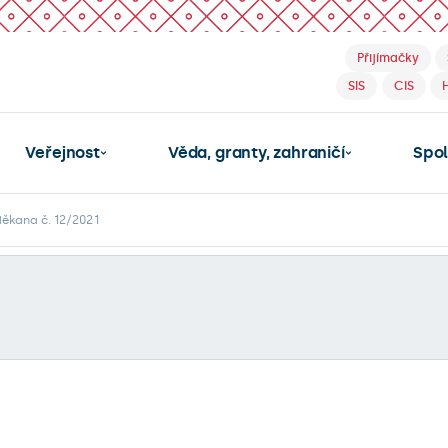
Přijímačky
SIS
CIS
Veřejnost
Věda, granty, zahraničí
Spo
ěkana č. 12/2021