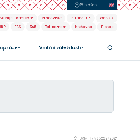
Přihlášení
Studijní formuláře
Pracoviště
Intranet UK
Web UK
HRP
ESS
365
Tel. seznam
Knihovna
E-shop
lupráce
Vnitřní záležitosti
Čj. UKMFF/485222/2021