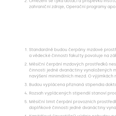
Omezení se týká dotací a příspěvků insti
zahraniční zdroje, Operační programy apo
Standardně budou čerpány mzdové prostře
a vědecké činnosti fakulty povoluje na zá
Měsíční čerpání mzdových prostředků nes
činnosti jedné dvanáctiny vynaložených m
navýšení minimálních mezd. O výjimkách r
Budou vyplácena přiznaná stipendia dokt
Rozsah vyplácených stipendií stanoví prodě
Měsíční limit čerpání provozních prostřed
doplňkové činnosti jedné dvanáctiny vyna