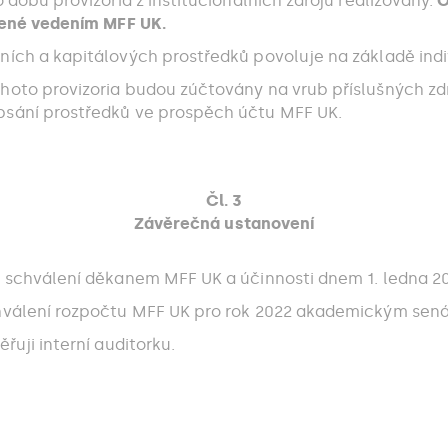
dobu provizoria z institucionálních zdrojů realizovány.
O
lené vedením MFF UK.
ích a kapitálových prostředků povoluje na základě indiv
hoto provizoria budou zúčtovány na vrub příslušných z
sání prostředků ve prospěch účtu MFF UK.
Čl. 3
Závěrečná ustanovení
 schválení děkanem MFF UK a účinnosti dnem 1. ledna 2
hválení rozpočtu MFF UK pro rok 2022 akademickým sen
uji interní auditorku.