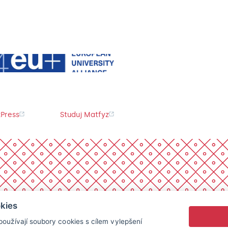
Press
Studuj Matfyz
kies
oužívají soubory cookies s cílem vylepšení