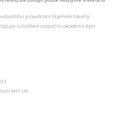
d ledna lze zahájit pouze nezbytné investiční
iduálního projednání tajemník fakulty.
drojů po schválení rozpočtu akademickým
022.
átem MFF UK.