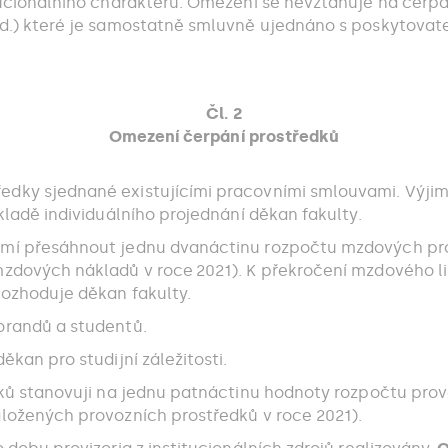
tucionálního charakteru. Omezení se nevztahuje na čerp
d.) které je samostatně smluvně ujednáno s poskytovat
Čl. 2
Omezení čerpání prostředků
dky sjednané existujícími pracovními smlouvami. Výjim
kladě individuálního projednání děkan fakulty.
mí přesáhnout jednu dvanáctinu rozpočtu mzdových pros
zdových nákladů v roce 2021). K překročení mzdového l
ozhoduje děkan fakulty.
orandů a studentů.
kan pro studijní záležitosti.
ků stanovuji na jednu patnáctinu hodnoty rozpočtu prov
ložených provozních prostředků v roce 2021).