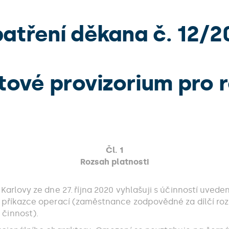
atření děkana č. 12/2
ové provizorium pro 
Čl. 1
Rozsah platnosti
Karlovy ze dne 27. října 2020 vyhlašuji s účinností uvede
 příkazce operací (zaměstnance zodpovědné za dílčí rozp
činnost).