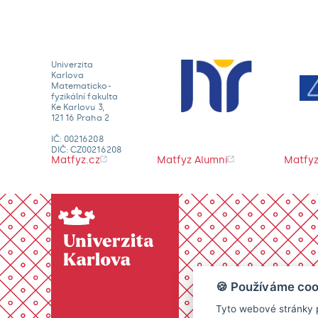
Univerzita
Karlova
Matematicko-
fyzikální fakulta
Ke Karlovu 3,
121 16 Praha 2
IČ: 00216208
DIČ: CZ00216208
Matfyz.cz
Matfyz Alumni
Matfyz
🍪 Používáme coo
Tyto webové stránky p