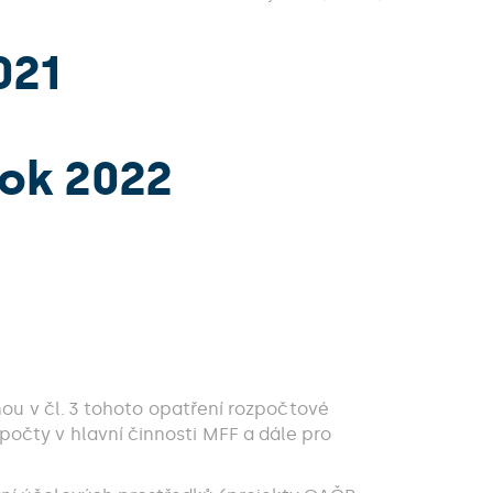
021
rok 2022
nou v čl. 3 tohoto opatření rozpočtové
očty v hlavní činnosti MFF a dále pro