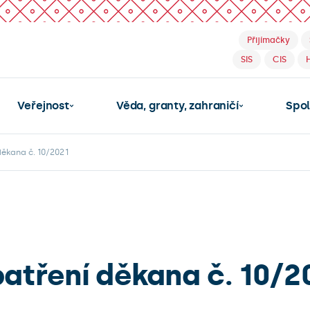
Přijímačky
SIS
CIS
Veřejnost
Věda, granty, zahraničí
Spo
ěkana č. 10/2021
atření děkana č. 10/2