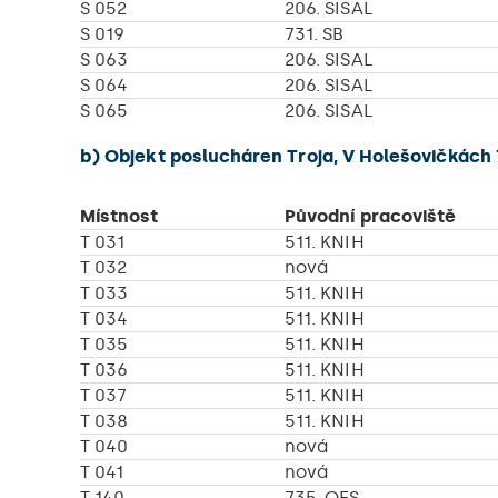
S 052
206. SISAL
S 019
731. SB
S 063
206. SISAL
S 064
206. SISAL
S 065
206. SISAL
b) Objekt poslucháren Troja, V Holešovičkách 
Místnost
Původní pracoviště
T 031
511. KNIH
T 032
nová
T 033
511. KNIH
T 034
511. KNIH
T 035
511. KNIH
T 036
511. KNIH
T 037
511. KNIH
T 038
511. KNIH
T 040
nová
T 041
nová
T 140
735. OFS