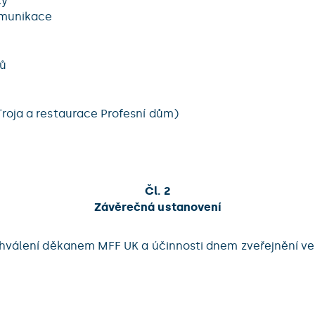
ky
omunikace
tů
roja a restaurace Profesní dům)
Čl. 2
Závěrečná ustanovení
hválení děkanem MFF UK a účinnosti dnem zveřejnění ve 