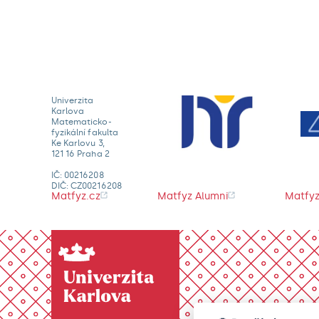
Univerzita
Karlova
Matematicko-
fyzikální fakulta
Ke Karlovu 3,
121 16 Praha 2
IČ: 00216208
DIČ: CZ00216208
Matfyz.cz
Matfyz Alumni
Matfyz