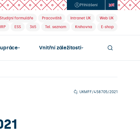
Přihlášení
Studijní formuláře
Pracoviště
Intranet UK
Web UK
HRP
ESS
365
Tel. seznam
Knihovna
E-shop
lupráce
Vnitřní záležitosti
Čj. UKMFF/458705/2021
021