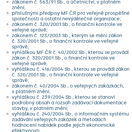
zákonem č. 563/91 Sb., o účetnictví, v platném
znění;
příslušnými předpisy MF ČR pro veřejně prospěšné
společnosti a ostatní nevýdělečné organizace;
zákonem č. 320/2001 Sb., o finanční kontrole ve
veřejné správě;
zákonem č. 123/2003 Sb., kterým se mění zákon
č. 320/2001 Sb., o finanční kontrole ve veřejné
správě;
vyhláškou MF ČR č. 40/2002 Sb., kterou se provádí
zákon č. 320/2001 Sb., o finanční kontrole ve
veřejné správě;
vyhláškou č. 416/2004 Sb., kterou se provádí zákon
č. 320/2001 Sb., o finanční kontrole ve veřejné
správě;
zákonem č. 40/2004 Sb., o veřejných zakázkách,
v platném znění;
vyhláškou č. 239/2004 Sb., kterou se stanoví
podrobný obsah a rozsah zadávací dokumentace
stavby, v platném znění;
vyhláškou č. 240/2004 Sb., o informačním systému
zadávání veřejných zakázek a metodách
hodnocení nabídek podle jejich ekonomické
efektivnosti.