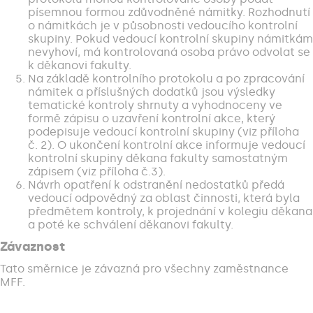
písemnou formou zdůvodněné námitky. Rozhodnutí
o námitkách je v působnosti vedoucího kontrolní
skupiny. Pokud vedoucí kontrolní skupiny námitkám
nevyhoví, má kontrolovaná osoba právo odvolat se
k děkanovi fakulty.
Na základě kontrolního protokolu a po zpracování
námitek a příslušných dodatků jsou výsledky
tematické kontroly shrnuty a vyhodnoceny ve
formě zápisu o uzavření kontrolní akce, který
podepisuje vedoucí kontrolní skupiny (viz příloha
č. 2). O ukončení kontrolní akce informuje vedoucí
kontrolní skupiny děkana fakulty samostatným
zápisem (viz příloha č.3).
Návrh opatření k odstranění nedostatků předá
vedoucí odpovědný za oblast činnosti, která byla
předmětem kontroly, k projednání v kolegiu děkana
a poté ke schválení děkanovi fakulty.
Závaznost
Tato směrnice je závazná pro všechny zaměstnance
MFF.