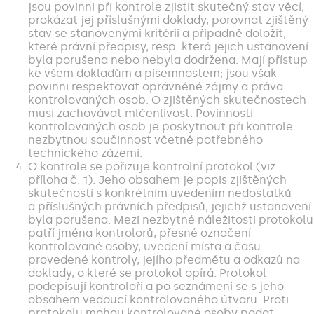
jsou povinni při kontrole zjistit skutečný stav věcí,
prokázat jej příslušnými doklady, porovnat zjištěný
stav se stanovenými kritérii a případně doložit,
které právní předpisy, resp. která jejich ustanovení
byla porušena nebo nebyla dodržena. Mají přístup
ke všem dokladům a písemnostem; jsou však
povinni respektovat oprávněné zájmy a práva
kontrolovaných osob. O zjištěných skutečnostech
musí zachovávat mlčenlivost. Povinností
kontrolovaných osob je poskytnout při kontrole
nezbytnou součinnost včetně potřebného
technického zázemí.
O kontrole se pořizuje kontrolní protokol (viz
příloha č. 1). Jeho obsahem je popis zjištěných
skutečností s konkrétním uvedením nedostatků
a příslušných právních předpisů, jejichž ustanovení
byla porušena. Mezi nezbytné náležitosti protokolu
patří jména kontrolorů, přesné označení
kontrolované osoby, uvedení místa a času
provedené kontroly, jejího předmětu a odkazů na
doklady, o které se protokol opírá. Protokol
podepisují kontroloři a po seznámení se s jeho
obsahem vedoucí kontrolovaného útvaru. Proti
protokolu mohou kontrolované osoby podat