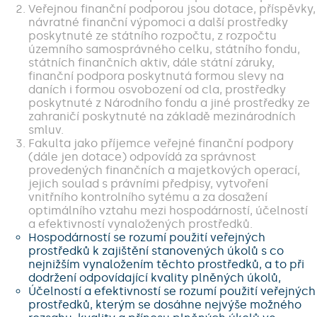
Veřejnou finanční podporou jsou dotace, příspěvky,
návratné finanční výpomoci a další prostředky
poskytnuté ze státního rozpočtu, z rozpočtu
územního samosprávného celku, státního fondu,
státních finančních aktiv, dále státní záruky,
finanční podpora poskytnutá formou slevy na
daních i formou osvobození od cla, prostředky
poskytnuté z Národního fondu a jiné prostředky ze
zahraničí poskytnuté na základě mezinárodních
smluv.
Fakulta jako příjemce veřejné finanční podpory
(dále jen dotace) odpovídá za správnost
provedených finančních a majetkových operací,
jejich soulad s právními předpisy, vytvoření
vnitřního kontrolního sytému a za dosažení
optimálního vztahu mezi hospodárností, účelností
a efektivností vynaložených prostředků.
Hospodárností se rozumí použití veřejných
prostředků k zajištění stanovených úkolů s co
nejnižším vynaložením těchto prostředků, a to při
dodržení odpovídající kvality plněných úkolů,
Účelností a efektivností se rozumí použití veřejných
prostředků, kterým se dosáhne nejvýše možného