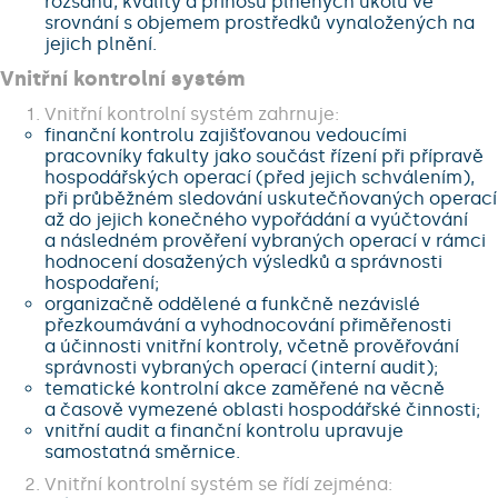
rozsahu, kvality a přínosu plněných úkolů ve
srovnání s objemem prostředků vynaložených na
jejich plnění.
Vnitřní kontrolní systém
Vnitřní kontrolní systém zahrnuje:
finanční kontrolu zajišťovanou vedoucími
pracovníky fakulty jako součást řízení při přípravě
hospodářských operací (před jejich schválením),
při průběžném sledování uskutečňovaných operací
až do jejich konečného vypořádání a vyúčtování
a následném prověření vybraných operací v rámci
hodnocení dosažených výsledků a správnosti
hospodaření;
organizačně oddělené a funkčně nezávislé
přezkoumávání a vyhodnocování přiměřenosti
a účinnosti vnitřní kontroly, včetně prověřování
správnosti vybraných operací (interní audit);
tematické kontrolní akce zaměřené na věcně
a časově vymezené oblasti hospodářské činnosti;
vnitřní audit a finanční kontrolu upravuje
samostatná směrnice.
Vnitřní kontrolní systém se řídí zejména: