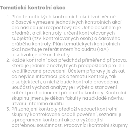
Tematické kontrolní akce
Plán tematických kontrolních akcí tvoří věcné
a časové vymezení jednotlivých kontrolních akcí
pro následující rozpočtový rok. Jeho obsahem je
předmět a cíl kontroly, určení kontrolovaných
subjektů (tzv. kontrolovaných osob) a časového
průběhu kontroly. Plán tematických kontrolních
akcí navrhuje referát interního auditu (RIA)
a schvaluje děkan fakulty.
Každé kontrolní akci předchází přiměřená příprava,
která je jedním z nezbytných předpokladů pro její
kvalifikované provedení. Účelem přípravy je získat
co nejvíce informací jak o tématu kontroly, tak
o subjektech, u nichž bude kontrola provedena.
Součástí výchozí analýzy je i výběr a stanovení
kritérií pro hodnocení předmětu kontroly. Kontrolní
skupinu jmenuje děkan fakulty na základě návrhu
útvaru Interního auditu.
Při zahájení kontroly předloží vedoucí kontrolní
skupiny kontrolované osobě pověření, seznámí ji
s programem kontrolní akce a vyžádají si
potřebnou součinnost. Pracovníci kontrolní skupiny