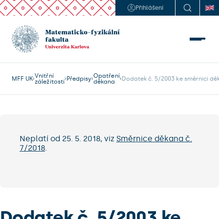
Přihlášení
Vnitřní
Opatření
MFF UK
Předpisy
Dodatek č. 5/2003 ke směrnici dě
záležitosti
děkana
Neplatí od 25. 5. 2018, viz
Směrnice děkana č.
7/2018
.
Dodatek č. 5/2003 ke