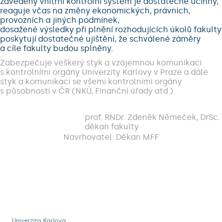
zavedený vnitřní kontrolní systém je dostatečně účinný,
reaguje včas na změny ekonomických, právních,
provozních a jiných podmínek,
dosažené výsledky při plnění rozhodujících úkolů fakulty
poskytují dostatečné ujištění, že schválené záměry
a cíle fakulty budou splněny.
Zabezpečuje veškerý styk a vzájemnou komunikaci
s kontrolními orgány Univerzity Karlovy v Praze a dále
styk a komunikaci se všemi kontrolními orgány
s působností v ČR (NKÚ, Finanční úřady atd.).
prof. RNDr. Zdeněk Němeček, DrSc.
děkan fakulty
Navrhovatel: Děkan MFF
Univerzita Karlova