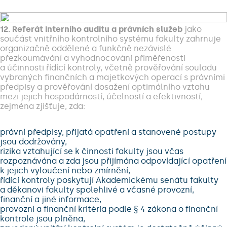
12. Referát interního auditu a právních služeb
jako
součást vnitřního kontrolního systému fakulty zahrnuje
organizačně oddělené a funkčně nezávislé
přezkoumávání a vyhodnocování přiměřenosti
a účinnosti řídící kontroly, včetně prověřování souladu
vybraných finančních a majetkových operací s právními
předpisy a prověřování dosažení optimálního vztahu
mezi jejich hospodárností, účelností a efektivností,
zejména zjišťuje, zda:
právní předpisy, přijatá opatření a stanovené postupy
jsou dodržovány,
rizika vztahující se k činnosti fakulty jsou včas
rozpoznávána a zda jsou přijímána odpovídající opatření
k jejich vyloučení nebo zmírnění,
řídící kontroly poskytují Akademickému senátu fakulty
a děkanovi fakulty spolehlivé a včasné provozní,
finanční a jiné informace,
provozní a finanční kritéria podle § 4 zákona o finanční
kontrole jsou plněna,