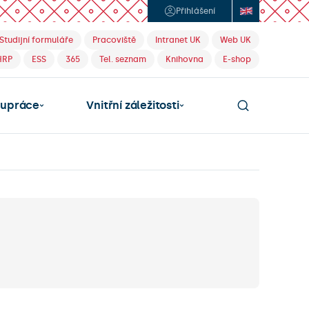
Přihlášení
Studijní formuláře
Pracoviště
Intranet UK
Web UK
HRP
ESS
365
Tel. seznam
Knihovna
E-shop
lupráce
Vnitřní záležitosti