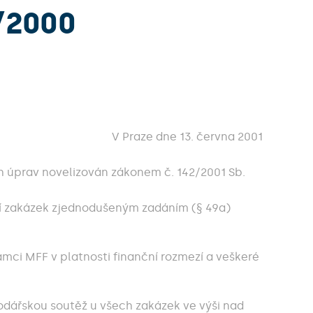
/2000
V Praze dne 13. června 2001
ch úprav novelizován zákonem č. 142/2001 Sb.
ní zakázek zjednodušeným zadáním (§ 49a)
mci MFF v platnosti finanční rozmezí a veškeré
odářskou soutěž u všech zakázek ve výši nad