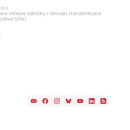
s.).
ané veřejné zakázky z důvodu standardizace
(dříve 50%).
c.