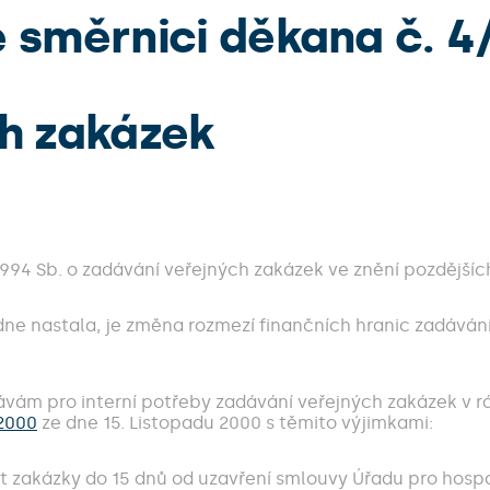
 směrnici děkana č. 4
h zakázek
/1994 Sb. o zadávání veřejných zakázek ve znění pozdější
ne nastala, je změna rozmezí finančních hranic zadává
vám pro interní potřeby zadávání veřejných zakázek v rá
/2000
ze dne 15. Listopadu 2000 s těmito výjimkami:
st zakázky do 15 dnů od uzavření smlouvy Úřadu pro hosp