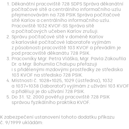
Děkanátní pracoviště 728 SDPS Správa děkanátní
počítačové sítě a centrálního informačního uzlu
přejmenovávám na 728 PSIK Správa počítačové
sítě Karlov a centrálního informačního uzlu.
Pracoviště 1032 KVOF-SS Správa sítě
a počítačových učeben Karlov zrušuji.
Správu počítačové sítě v doméně Karlov
a karlovské počítačové laboratoře vyjímám
z působnosti pracoviště 103 KVOF a převádím je
pod pracoviště děkanátu 728 PSIK.
Pracovníky Mgr. Petra Vláška, Mgr. Pavla Zakouřila
Dr. a Mgr. Bohumila Chalupu přeřazuji
i s přidělenými mzdovými prostředky ze střediska
103 KVOF na středisko 728 PSIK.
Místnosti č. 1028+1025, 1029 (ústředna), 1032
a 1037+1038 (laboratoř) vyjímám z užívání 103 KVOF
a přiděluji je do užívání 728 PSIK.
Do 31. 12. 2000 pověřuji pracoviště 728 PSIK
správou fyzikálního praktika KVOF.
K zabezpečení ustanovení tohoto dodatku příkazu
č. 9/1999 ukládám: