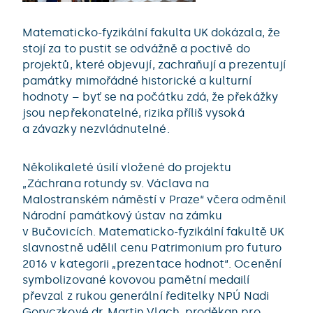
Matematicko-fyzikální fakulta UK dokázala, že
stojí za to pustit se odvážně a poctivě do
projektů, které objevují, zachraňují a prezentují
památky mimořádné historické a kulturní
hodnoty – byť se na počátku zdá, že překážky
jsou nepřekonatelné, rizika příliš vysoká
a závazky nezvládnutelné.
Několikaleté úsilí vložené do projektu
„Záchrana rotundy sv. Václava na
Malostranském náměstí v Praze“ včera odměnil
Národní památkový ústav na zámku
v Bučovicích. Matematicko-fyzikální fakultě UK
slavnostně udělil cenu Patrimonium pro futuro
2016 v kategorii „prezentace hodnot“. Ocenění
symbolizované kovovou pamětní medailí
převzal z rukou generální ředitelky NPÚ Nadi
Goryczkové dr. Martin Vlach, proděkan pro