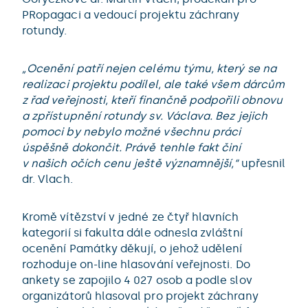
PRopagaci a vedoucí projektu záchrany
rotundy.
„Ocenění patří nejen celému týmu, který se na
realizaci projektu podílel, ale také všem dárcům
z řad veřejnosti, kteří finančně podpořili obnovu
a zpřístupnění rotundy sv. Václava. Bez jejich
pomoci by nebylo možné všechnu práci
úspěšně dokončit. Právě tenhle fakt činí
v našich očích cenu ještě významnější,“
upřesnil
dr. Vlach.
Kromě vítězství v jedné ze čtyř hlavních
kategorií si fakulta dále odnesla zvláštní
ocenění Památky děkují, o jehož udělení
rozhoduje on-line hlasování veřejnosti. Do
ankety se zapojilo 4 027 osob a podle slov
organizátorů hlasoval pro projekt záchrany