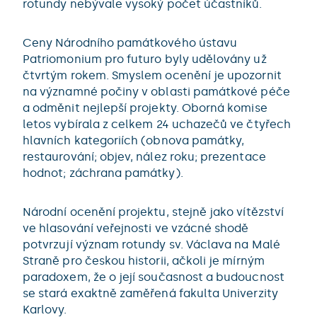
rotundy nebývale vysoký počet účastníků.
Ceny Národního památkového ústavu
Patriomonium pro futuro byly udělovány už
čtvrtým rokem. Smyslem ocenění je upozornit
na významné počiny v oblasti památkové péče
a odměnit nejlepší projekty. Oborná komise
letos vybírala z celkem 24 uchazečů ve čtyřech
hlavních kategoriích (obnova památky,
restaurování; objev, nález roku; prezentace
hodnot; záchrana památky).
Národní ocenění projektu, stejně jako vítězství
ve hlasování veřejnosti ve vzácné shodě
potvrzují význam rotundy sv. Václava na Malé
Straně pro českou historii, ačkoli je mírným
paradoxem, že o její současnost a budoucnost
se stará exaktně zaměřená fakulta Univerzity
Karlovy.