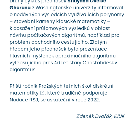
Druhý cyklus přednášek
Shayana Oveise
Gharana
z Washingtonské univerzity informoval
o nedávných výsledcích využívajících polynomy
– stavební kameny klasické matematiky –
k dosažení průlomových výsledků v oblasti
návrhu počítačových algoritmů, například pro
problém obchodního cestujícího. Zlatým
hřebem jeho přednášek byla prezentace
hlavních myšlenek aproximačního algoritmu
vylepšujícího přes 40 let starý Christofidesův
algoritmus.
Příští ročník
Pražských letních škol diskrétní
matematiky
, které tradičně podporuje
Nadace RSJ, se uskuteční v roce 2022.
Zdeněk Dvořák, IUUK