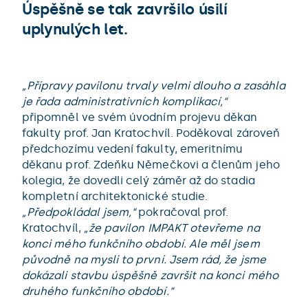
Úspěšně se tak završilo úsilí
uplynulých let.
„Přípravy pavilonu trvaly velmi dlouho a zasáhla
je řada administrativních komplikací,“
připomněl ve svém úvodním projevu děkan
fakulty prof. Jan Kratochvíl. Poděkoval zároveň
předchozímu vedení fakulty, emeritnímu
děkanu prof. Zdeňku Němečkovi a členům jeho
kolegia, že dovedli celý záměr až do stadia
kompletní architektonické studie.
„Předpokládal jsem,“
pokračoval prof.
Kratochvíl,
„že pavilon IMPAKT otevřeme na
konci mého funkčního období. Ale měl jsem
původně na mysli to první. Jsem rád, že jsme
dokázali stavbu úspěšně završit na konci mého
druhého funkčního období.“