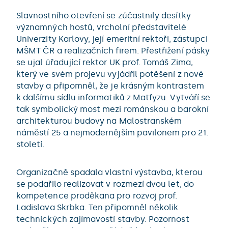
Slavnostního otevření se zúčastnily desítky
významných hostů, vrcholní představitelé
Univerzity Karlovy, její emeritní rektoři, zástupci
MŠMT ČR a realizačních firem. Přestřižení pásky
se ujal úřadující rektor UK prof. Tomáš Zima,
který ve svém projevu vyjádřil potěšení z nové
stavby a připomněl, že je krásným kontrastem
k dalšímu sídlu informatiků z Matfyzu. Vytváří se
tak symbolický most mezi románskou a barokní
architekturou budovy na Malostranském
náměstí 25 a nejmodernějším pavilonem pro 21.
století.
Organizačně spadala vlastní výstavba, kterou
se podařilo realizovat v rozmezí dvou let, do
kompetence proděkana pro rozvoj prof.
Ladislava Skrbka. Ten připomněl několik
technických zajímavostí stavby. Pozornost