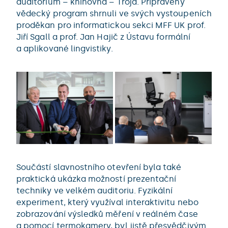
auditorium – knihovna – Troja. Připravený
vědecký program shrnuli ve svých vystoupeních
proděkan pro informatickou sekci MFF UK prof.
Jiří Sgall a prof. Jan Hajič z Ústavu formální
a aplikované lingvistiky.
Součástí slavnostního otevření byla také
praktická ukázka možností prezentační
techniky ve velkém auditoriu. Fyzikální
experiment, který využíval interaktivitu nebo
zobrazování výsledků měření v reálném čase
a pomocí termokamery, byl jistě přesvědčivým