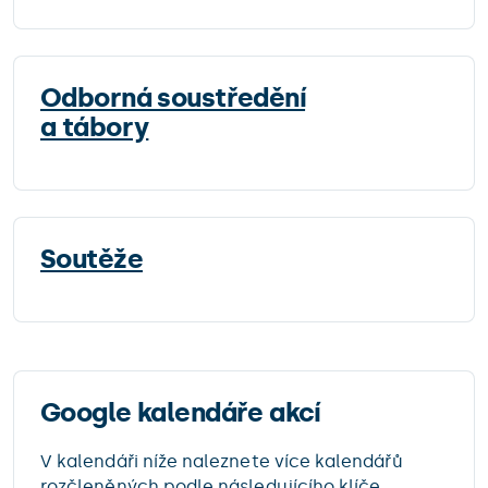
Odborná soustředění
a tábory
Soutěže
Google kalendáře akcí
V kalendáři níže naleznete více kalendářů
rozčleněných podle následujícího klíče.