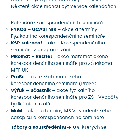
Některé akce mohou být ve více kalendářích.
Kalendáře korespondenčních seminářů
FYKOS – ÚČASTNÍK
– akce a termíny
Fyzikálního korespondenčního semináře
KSP kalendář
– akce Korespondenčního
semináře z programování
Pikomat – Řešitel
– akce matematického
korespondenčního semináře pro ZŠ Pikomat
MFF UK
PraSe
– akce Matematického
korespondenčního semináře (PraSe)
Výfuk – účastník
– akce fyzikálního
korespondenčního semináře pro ZŠ = Výpočty
fyzikálních úkolů
MaM
– akce a termíny M&M, studentského
časopisu a korespondenčního semináře
Tábory a soustředění MFF UK
, kterých se