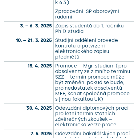
k 6.3.)
Zpracování ISP oborovými
radami
3. – 6. 3. 2025
Zápis studentů do 1. ročníku
Ph.D. studia
10. – 21. 3. 2025
Studijní oddělení provede
kontrolu a potvrzení
elektronického zápisu
předmětů
15. 4. 2025
Promoce – Mgr. studium (pro
absolventy ze zimního termínu
SZZ – termín promoce může
být změněn, pokud se bude,
pro nedostatek absolventů
MFF, konat společná promoce
s jinou fakultou UK)
30. 4. 2025
Odevzdání diplomových prací
pro letní termín státních
závěrečných zkoušek –
elektronická verze práce
7. 5. 2025
Odevzdání bakalářských prací