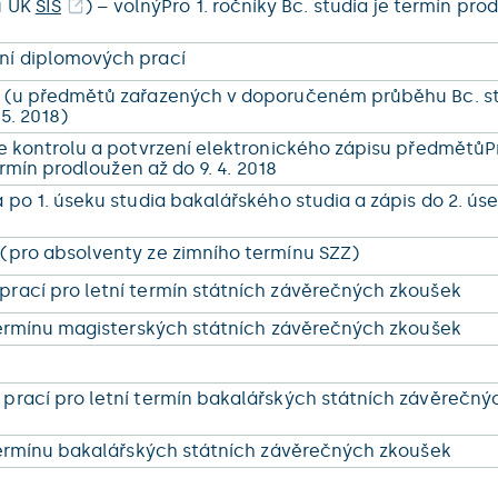
u UK
SIS
) – volnýPro 1. ročníky Bc. studia je termín pro
ní diplomových prací
u (u předmětů zařazených v doporučeném průběhu Bc. s
 5. 2018)
de kontrolu a potvrzení elektronického zápisu předmětůP
termín prodloužen až do 9. 4. 2018
 po 1. úseku studia bakalářského studia a zápis do 2. ús
(pro absolventy ze zimního termínu SZZ)
rací pro letní termín státních závěrečných zkoušek
 termínu magisterských státních závěrečných zkoušek
prací pro letní termín bakalářských státních závěrečný
 termínu bakalářských státních závěrečných zkoušek
m