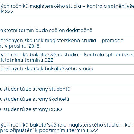
ných ročníků magisterského studia – kontrola splnění vš
 k SZZ
onkrétní termín bude sdělen dodatečně
ávěrečných zkoušek magisterského studia – promoce
t v prosinci 2018
ných ročníků bakalářského studia – kontrola splnění vše
 k letnímu termínu SZZ
ávěrečných zkoušek bakalářského studia
D. studentů ze strany studentů
. studentů ze strany školitelů
D. studentů ze strany RDSO
ných ročníků bakalářského a magisterského studia – kon
pro připuštění k podzimnímu termínu SZZ