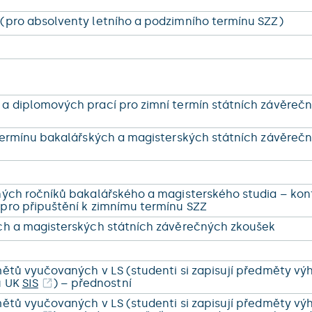
(pro absolventy letního a podzimního termínu SZZ)
m
a diplomových prací pro zimní termín státních závěreč
 termínu bakalářských a magisterských státních závěreč
ných ročníků bakalářského a magisterského studia – kon
pro připuštění k zimnímu termínu SZZ
ých a magisterských státních závěrečných zkoušek
mětů vyučovaných v LS (studenti si zapisují předměty vý
u UK
SIS
) – přednostní
mětů vyučovaných v LS (studenti si zapisují předměty vý