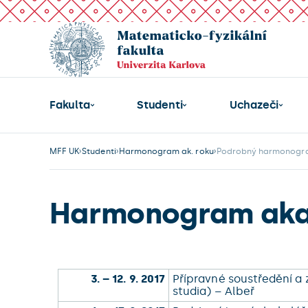
Fakulta
Studenti
Uchazeči
MFF UK
Studenti
Harmonogram ak. roku
Podrobný harmonogra
Harmonogram aka
3. – 12. 9. 2017
Přípravné soustředění a 
studia) – Albeř