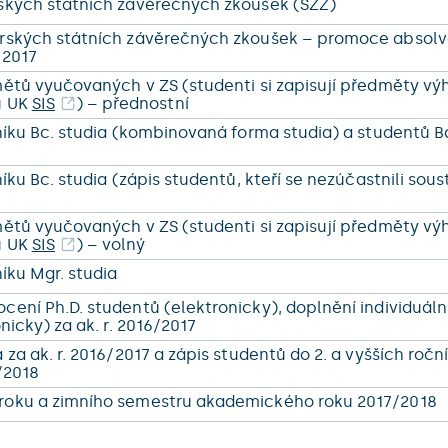
ských státních závěrečných zkoušek (SZZ)
erských státních závěrečných zkoušek – promoce absol
 2017
mětů vyučovaných v ZS (studenti si zapisují předměty vý
u UK
SIS
) – přednostní
níku Bc. studia (kombinovaná forma studia) a studentů Bc.
íku Bc. studia (zápis studentů, kteří se nezúčastnili sous
mětů vyučovaných v ZS (studenti si zapisují předměty vý
u UK
SIS
) – volný
níku Mgr. studia
ení Ph.D. studentů (elektronicky), doplnění individuáln
nicky) za ak. r. 2016/2017
za ak. r. 2016/2017 a zápis studentů do 2. a vyšších roční
7/2018
roku a zimního semestru akademického roku 2017/2018