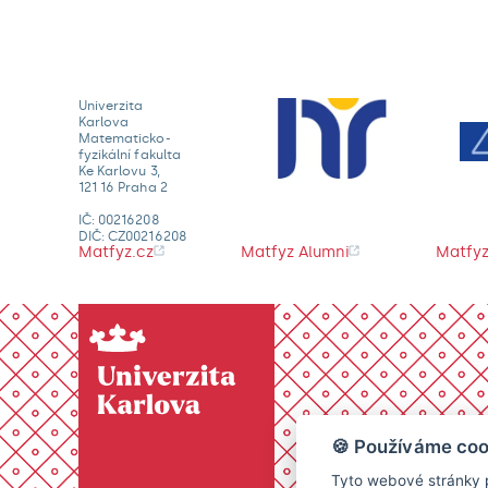
Univerzita
Karlova
Matematicko-
fyzikální fakulta
Ke Karlovu 3,
121 16 Praha 2
IČ: 00216208
DIČ: CZ00216208
Matfyz.cz
Matfyz Alumni
Matfyz
🍪 Používáme coo
Tyto webové stránky p