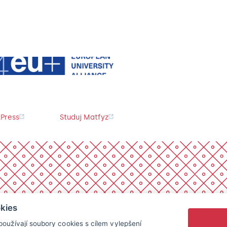
Press
Studuj Matfyz
kies
oužívají soubory cookies s cílem vylepšení