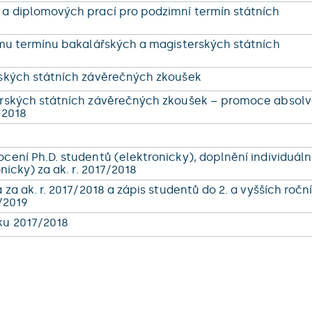
a diplomových prací pro podzimní termín státních
ímu termínu bakalářských a magisterských státních
řských státních závěrečných zkoušek
erských státních závěrečných zkoušek – promoce absol
i 2018
ení Ph.D. studentů (elektronicky), doplnění individuáln
nicky) za ak. r. 2017/2018
za ak. r. 2017/2018 a zápis studentů do 2. a vyšších roční
8/2019
ku 2017/2018