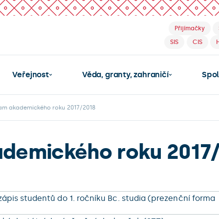
Přijímačky
SIS
CIS
Veřejnost
Věda, granty, zahraničí
Spo
m akademického roku 2017/2018
demického roku 2017
zápis studentů do 1. ročníku Bc. studia (prezenční forma