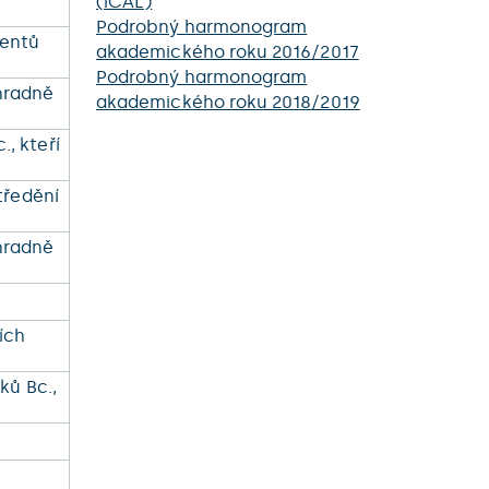
(iCAL)
Podrobný harmonogram
ventů
akademického roku 2016/2017
Podrobný harmonogram
hradně
akademického roku 2018/2019
, kteří
tředění
hradně
ích
ků Bc.,