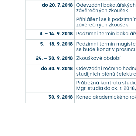
do 20. 7. 2018
Odevzdání bakalářských 
závěrečných zkoušek
Přihlášení se k podzimn
závěrečných zkoušek
3. – 14. 9. 2018
Podzimní termín bakalá
5. – 18. 9. 2018
Podzimní termín magist
se bude konat v prosinc
24. – 30. 9. 2018
Zkouškové období
do 30. 9. 2018
Odevzdání ročního hodnoc
studijních plánů (elektro
Průběžná kontrola studia 
Mgr. studia do ak. r. 201
30. 9. 2018
Konec akademického ro