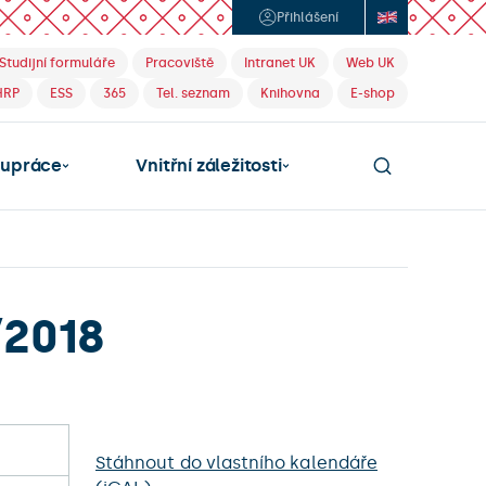
Přihlášení
Studijní formuláře
Pracoviště
Intranet UK
Web UK
HRP
ESS
365
Tel. seznam
Knihovna
E-shop
lupráce
Vnitřní záležitosti
/2018
Stáhnout do vlastního kalendáře