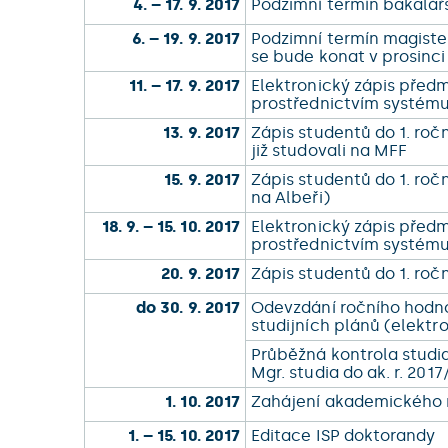
4. – 17. 9. 2017
Podzimní termín bakalář
6. – 19. 9. 2017
Podzimní termín magist
se bude konat v prosinci
11. – 17. 9. 2017
Elektronický zápis před
prostřednictvím systém
13. 9. 2017
Zápis studentů do 1. roč
již studovali na MFF
15. 9. 2017
Zápis studentů do 1. ročn
na Albeři)
18. 9. – 15. 10. 2017
Elektronický zápis před
prostřednictvím systém
20. 9. 2017
Zápis studentů do 1. roč
do 30. 9. 2017
Odevzdání ročního hodnoc
studijních plánů (elektro
Průběžná kontrola studia 
Mgr. studia do ak. r. 201
1. 10. 2017
Zahájení akademického 
1. – 15. 10. 2017
Editace ISP doktorandy