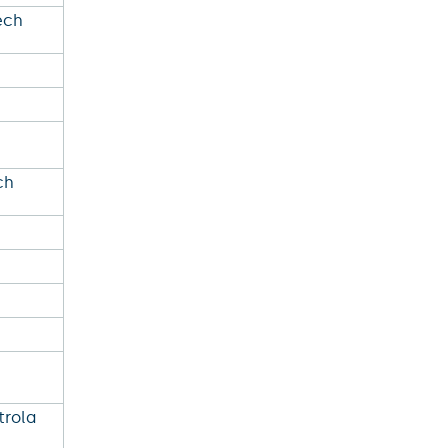
ech
ch
trola