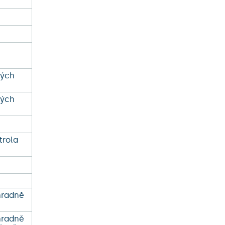
ných
ných
trola
hradně
hradně