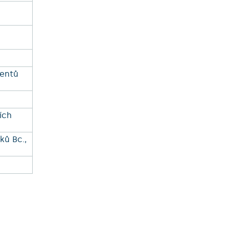
ventů
ích
ků Bc.,