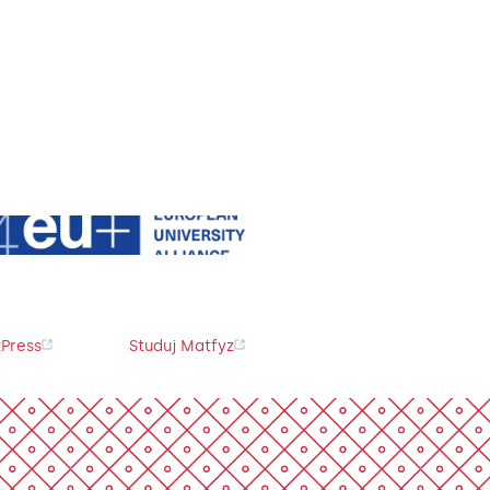
Press
Studuj Matfyz