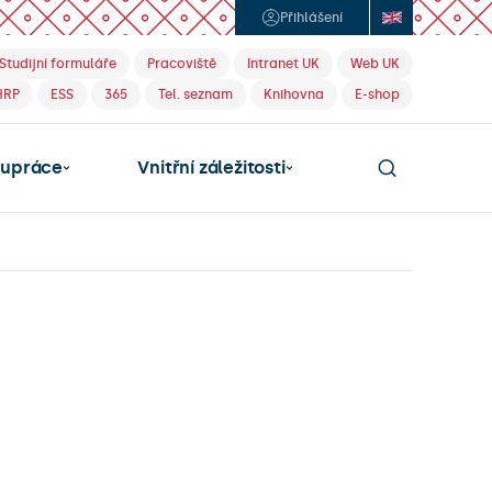
Přihlášení
Studijní formuláře
Pracoviště
Intranet UK
Web UK
HRP
ESS
365
Tel. seznam
Knihovna
E-shop
lupráce
Vnitřní záležitosti