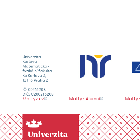
Univerzita
Karlova
Matematicko-
fyzikální fakulta
Ke Karlovu 3,
121 16 Praha 2
IČ: 00216208
DIČ: CZ00216208
Matfyz.cz
Matfyz Alumni
Matfyz