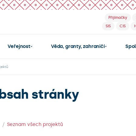
Přijímačky
SIS
CIS
Veřejnost
Věda, granty, zahraničí
Spo
jektů
bsah stránky
Seznam všech projektů