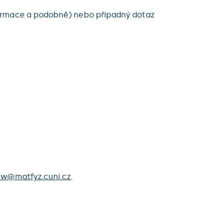
formace a podobně) nebo případný dotaz
w@matfyz.cuni.cz
.