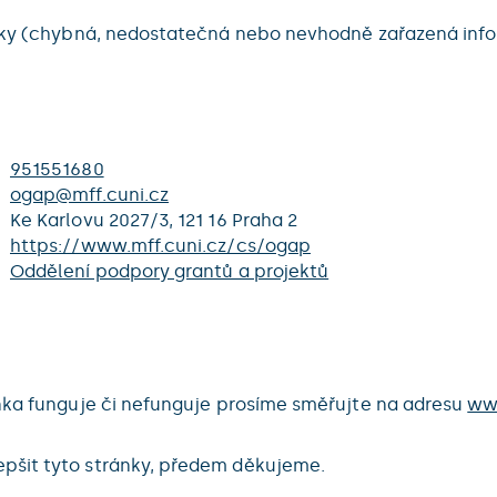
ránky (chybná, nedostatečná nebo nevhodně zařazená in
951551680
ogap@mff.cuni.cz
Ke Karlovu 2027/3, 121 16 Praha 2
https://www.mff.cuni.cz/cs/ogap
Oddělení podpory grantů a projektů
ánka funguje či nefunguje prosíme směřujte na adresu
ww
pšit tyto stránky, předem děkujeme.