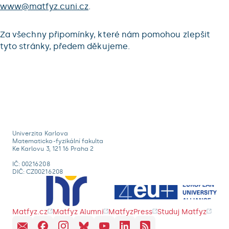
www@matfyz.cuni.cz
.
Za všechny připomínky, které nám pomohou zlepšit
tyto stránky, předem děkujeme.
Univerzita Karlova
Matematicko-fyzikální fakulta
Ke Karlovu 3, 121 16 Praha 2
IČ: 00216208
DIČ: CZ00216208
Matfyz.cz
Matfyz Alumni
MatfyzPress
Studuj Matfyz