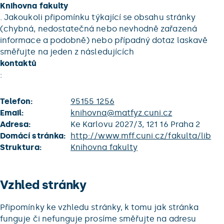
Knihovna fakulty
. Jakoukoli připomínku týkající se obsahu stránky
(chybná, nedostatečná nebo nevhodně zařazená
informace a podobně) nebo případný dotaz laskavě
směřujte na jeden z následujících
kontaktů
:
Telefon:
95155 1256
Email:
knihovna@matfyz.cuni.cz
Adresa:
Ke Karlovu 2027/3, 121 16 Praha 2
Domácí stránka:
http://www.mff.cuni.cz/fakulta/lib
Struktura:
Knihovna fakulty
Vzhled stránky
Připomínky ke vzhledu stránky, k tomu jak stránka
funguje či nefunguje prosíme směřujte na adresu