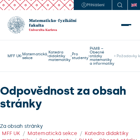
Přihlášení
P4M8 –
Katedra
Obecné
Matematická
Pro
MFF UK
didaktiky
otázky
 Požadavky k
sekce
studenty
matematiky
matematiky
a informatiky
Odpovědnost za obsah
stránky
Za obsah stránky
MFF UK
Matematická sekce
Katedra didaktiky