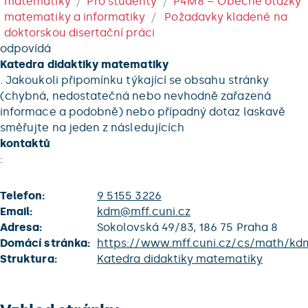
matematiky
Pro studenty
P4M8 – Obecné otázky
matematiky a informatiky
Požadavky kladené na
doktorskou disertační práci
odpovídá
Katedra didaktiky matematiky
. Jakoukoli připomínku týkající se obsahu stránky
(chybná, nedostatečná nebo nevhodně zařazená
informace a podobně) nebo případný dotaz laskavě
směřujte na jeden z následujících
kontaktů
:
Telefon:
9 5155 3226
Email:
kdm@mff.cuni.cz
Adresa:
Sokolovská 49/83, 186 75 Praha 8
Domácí stránka:
https://www.mff.cuni.cz/cs/math/kd
Struktura:
Katedra didaktiky matematiky