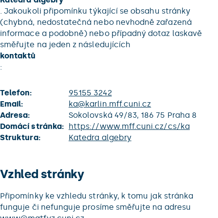
. Jakoukoli připomínku týkající se obsahu stránky
(chybná, nedostatečná nebo nevhodně zařazená
informace a podobně) nebo případný dotaz laskavě
směřujte na jeden z následujících
kontaktů
:
Telefon:
95155 3242
Email:
ka@karlin.mff.cuni.cz
Adresa:
Sokolovská 49/83, 186 75 Praha 8
Domácí stránka:
https://www.mff.cuni.cz/cs/ka
Struktura:
Katedra algebry
Vzhled stránky
Připomínky ke vzhledu stránky, k tomu jak stránka
funguje či nefunguje prosíme směřujte na adresu