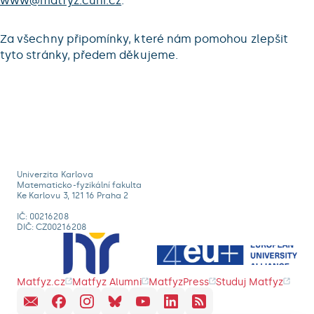
www@matfyz.cuni.cz
.
Za všechny připomínky, které nám pomohou zlepšit
tyto stránky, předem děkujeme.
Univerzita Karlova
Matematicko-fyzikální fakulta
Ke Karlovu 3, 121 16 Praha 2
IČ: 00216208
DIČ: CZ00216208
Matfyz.cz
Matfyz Alumni
MatfyzPress
Studuj Matfyz