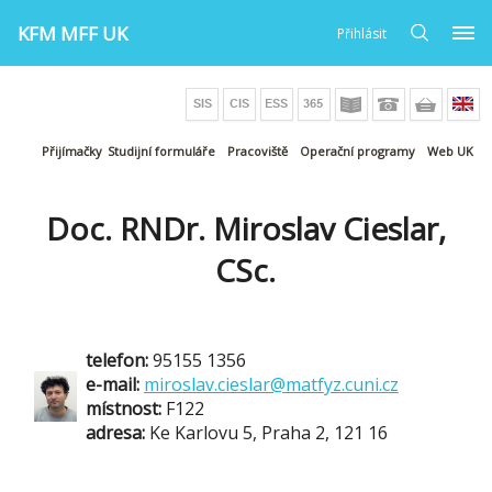
KFM MFF UK
Přihlásit
Přijímačky
Studijní formuláře
Pracoviště
Operační programy
Web UK
Doc. RNDr. Miroslav Cieslar,
CSc.
telefon:
95155 1356
e-mail:
miroslav.cieslar@matfyz.cuni.cz
místnost:
F122
adresa:
Ke Karlovu 5, Praha 2, 121 16