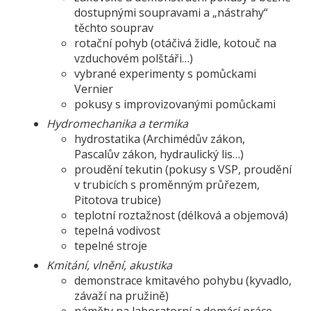
dostupnými soupravami a „nástrahy“
těchto souprav
rotační pohyb (otáčivá židle, kotouč na
vzduchovém polštáři…)
vybrané experimenty s pomůckami
Vernier
pokusy s improvizovanými pomůckami
Hydromechanika a termika
hydrostatika (Archimédův zákon,
Pascalův zákon, hydraulický lis…)
proudění tekutin (pokusy s VSP, proudění
v trubicích s proměnným průřezem,
Pitotova trubice)
teplotní roztažnost (délková a objemová)
tepelná vodivost
tepelné stroje
Kmitání, vlnění, akustika
demonstrace kmitavého pohybu (kyvadlo,
závaží na pružině)
náměty na laboratorní a domácí práce