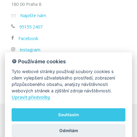
180 00 Praha 8
Napište nám
95155 2407
Facebook
Instagram
IČ: 00216208
🍪 Používáme cookies
DIČ: CZ00216208
Tyto webové stránky používají soubory cookies s
cílem vylepšení uživatelského prostředí, zobrazení
přizpůsobeného obsahu, analýzy návštěvnosti
webových stránek a zjištění zdroje návštěvnosti.
Upravit předvolby
Souhlasím
© 2025
Univerzita Karlova, Matematicko-fyzikální fakulta
Za obsah této stránky zodpovídá:
Katedra didaktiky fyziky
Odmítám