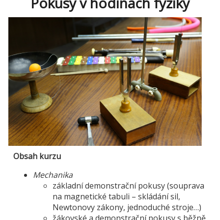
Pokusy v hodinách fyziky
Obsah kurzu
Mechanika
základní demonstrační pokusy (souprava
na magnetické tabuli – skládání sil,
Newtonovy zákony, jednoduché stroje…)
žákovské a demonstrační pokusy s běžně