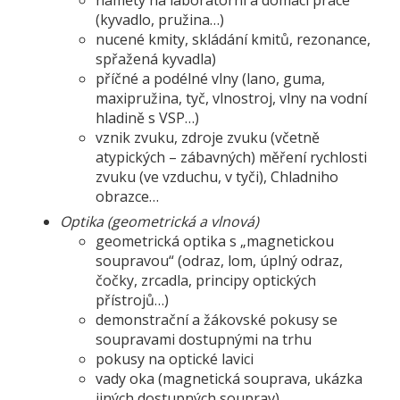
(kyvadlo, pružina…)
nucené kmity, skládání kmitů, rezonance,
spřažená kyvadla)
příčné a podélné vlny (lano, guma,
maxipružina, tyč, vlnostroj, vlny na vodní
hladině s VSP…)
vznik zvuku, zdroje zvuku (včetně
atypických – zábavných) měření rychlosti
zvuku (ve vzduchu, v tyči), Chladniho
obrazce…
Optika (geometrická a vlnová)
geometrická optika s „magnetickou
soupravou“ (odraz, lom, úplný odraz,
čočky, zrcadla, principy optických
přístrojů…)
demonstrační a žákovské pokusy se
soupravami dostupnými na trhu
pokusy na optické lavici
vady oka (magnetická souprava, ukázka
jiných dostupných souprav)