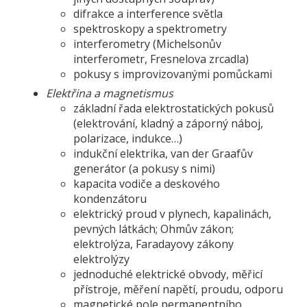
difrakce a interference světla
spektroskopy a spektrometry
interferometry (Michelsonův
interferometr, Fresnelova zrcadla)
pokusy s improvizovanými pomůckami
Elektřina a magnetismus
základní řada elektrostatických pokusů
(elektrování, kladný a záporný náboj,
polarizace, indukce…)
indukční elektrika, van der Graafův
generátor (a pokusy s nimi)
kapacita vodiče a deskového
kondenzátoru
elektrický proud v plynech, kapalinách,
pevných látkách; Ohmův zákon;
elektrolýza, Faradayovy zákony
elektrolýzy
jednoduché elektrické obvody, měřicí
přístroje, měření napětí, proudu, odporu
magnetické pole permanentního