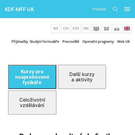
KDF MFF UK
Přihlásit
Přijímačky
Studijní formuláře
Pracoviště
Operační programy
Web UK
Kurzy pro
Další kurzy
neaprobované
a aktivity
fyzikáře
Celoživotní
vzdělávání