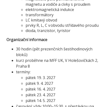
magnetu a vodiče a cívky s proudem
elektromagnetická indukce
transformátory
LC kmitavý obvod
prvky R, L, C v obvodu střídavého proudu
dioda, tranzistor, tyristor
Organizační informace
30 hodin (pět prezenčních šestihodinových
bloků)
kurz proběhne na MFF UK, V Holešovičkách 2,
Praha 8
termíny:
pátek 19. 3. 2027
pátek 9. 4. 2027
pátek 16. 4. 2027
pátek 23. 4. 2027
pátek 14. 5. 2027
časování: vždy
10:00–
15:30, s přestávkou na