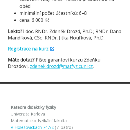
oběd
minimální počet účastníků: 6–8
cena: 6 000 Kč
Lektoři
: doc. RNDr. Zdeněk Drozd, Ph.D.; RNDr. Dana
Mandíková, CSc.; RNDr. Jitka Houfková, Ph.D.
Registrace na kurz
Máte dotaz?
Pište garantovi kurzu Zdeňku
Drozdovi,
zdenek.drozd@matfyz.cuni.cz
.
Katedra didaktiky fyziky
Univerzita Karlova
Matematicko-fyzikální fakulta
V Holešovičkách 747/2
(7. patro)