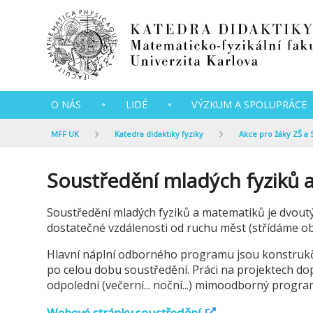
O NÁS
LIDÉ
VÝZKUM A SPOLUPRÁCE
MFF UK
Katedra didaktiky fyziky
Akce pro žáky ZŠ a 
Soustředění mladých fyziků 
Soustředění mladých fyziků a matematiků je dvoutý
dostatečné vzdálenosti od ruchu měst (střídáme obj
Hlavní náplní odborného programu jsou konstrukční
po celou dobu soustředění. Práci na projektech dop
odpolední (večerní... noční...) mimoodborný progr
Webové stránky soustředění