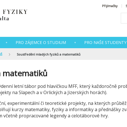
Přijímačky
PRO ZÁJEMCE O STUDIUM
PRO NAŠE STUDENTY
SŠ
Soustředění mladých fyziků a matematiků
a matematiků
denní letní tábor pod hlavičkou MFF, který každoročně prob
ekty na Slapech a v Orlických a Jizerských horách).
, experimentální či teoretické projekty, na kterých průběž
lňují kurzy matematiky, fyziky a informatiky a přednášky z
am včetně propracované legendy a celotáborové hry.