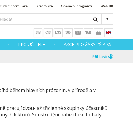
Studijní formuláře
Pracoviště
Operační programy
Web UK
PRO UČITELE
AKCE PRO ŽÁKY ZŠ A SŠ
Přihlásit
íhá během hlavních prázdnin, v přírodě a v
ně pracují dvou- až tříčlenné skupinky účastníků
vaných lektorů. Soustředění nabízí také bohatý