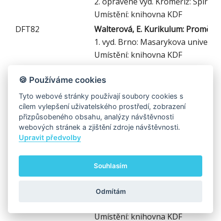
2. opravené vyd. Kroměříž: Spirála
Umístění: knihovna KDF
DFT82
Walterová, E. Kurikulum: Proměny
1. vyd. Brno: Masarykova univerzit
Umístění: knihovna KDF
DFT83
Trna, J. Jak motivovat žáky ve fy
🍪 Používáme cookies
1. vyd. Brno: Paido, 2012
Umístění: knihovna KDF
Tyto webové stránky používají soubory cookies s
cílem vylepšení uživatelského prostředí, zobrazení
DFT84
Jurčová Marta, Dohňanská Jaroslava
přizpůsobeného obsahu, analýzy návštěvnosti
1. vyd. Bratislava: Univerzita Kom
webových stránek a zjištění zdroje návštěvnosti.
Umístění: knihovna KDF
Upravit předvolby
DFT85
Höfer, G., & Svoboda, E. Postoje uč
1. vyd. Praha: MatfyzPress, 2008
Souhlasím
Umístění:
vypůjčeno
DFT86
Bennett Judith. Teaching and Lear
Odmítám
1. vyd. Velká Británie: Continuum,
Umístění: knihovna KDF