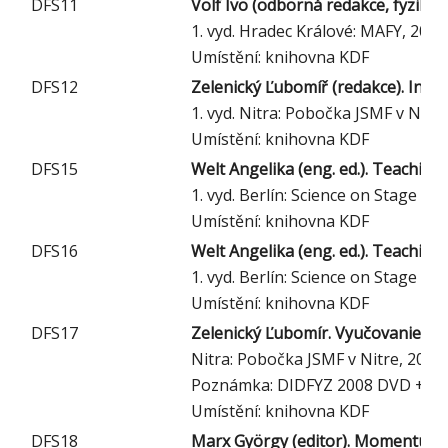
DFS11
Volf Ivo (odborná redakce, fyzika)
1. vyd. Hradec Králové: MAFY, 2001
Umístění: knihovna KDF
DFS12
Zelenický Ľubomíř (redakce). Info
1. vyd. Nitra: Pobočka JSMF v Nitr
Umístění: knihovna KDF
DFS15
Welt Angelika (eng. ed.). Teaching
1. vyd. Berlín: Science on Stage De
Umístění: knihovna KDF
DFS16
Welt Angelika (eng. ed.). Teaching
1. vyd. Berlín: Science on Stage De
Umístění: knihovna KDF
DFS17
Zelenický Ľubomír. Vyučovanie fyz
Nitra: Pobočka JSMF v Nitre, 2009
Poznámka: DIDFYZ 2008 DVD + br
Umístění: knihovna KDF
DFS18
Marx György (editor). Momentum in