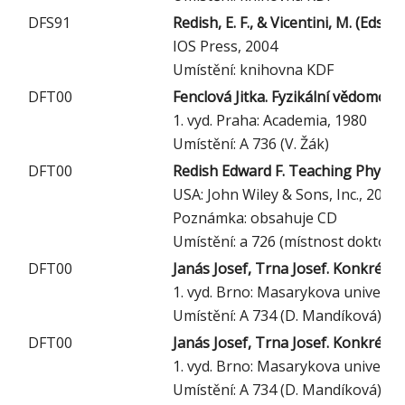
DFS91
Redish, E. F., & Vicentini, M. (Eds
IOS Press, 2004
Umístění: knihovna KDF
DFT00
Fenclová Jitka. Fyzikální vědomost
1. vyd. Praha: Academia, 1980
Umístění: A 736 (V. Žák)
DFT00
Redish Edward F. Teaching Physics 
USA: John Wiley & Sons, Inc., 2003
Poznámka: obsahuje CD
Umístění: a 726 (místnost doktora
DFT00
Janás Josef, Trna Josef. Konkrétní d
1. vyd. Brno: Masarykova univerzit
Umístění: A 734 (D. Mandíková)
DFT00
Janás Josef, Trna Josef. Konkrétní 
1. vyd. Brno: Masarykova univerzit
Umístění: A 734 (D. Mandíková)