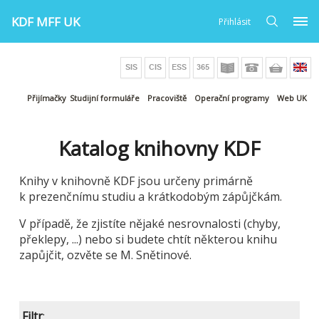
KDF MFF UK
Přihlásit
Přijímačky
Studijní formuláře
Pracoviště
Operační programy
Web UK
Katalog knihovny KDF
Knihy v knihovně KDF jsou určeny primárně
k prezenčnímu studiu a krátkodobým zápůjčkám.
V případě, že zjistíte nějaké nesrovnalosti (chyby,
překlepy, ...) nebo si budete chtít některou knihu
zapůjčit, ozvěte se M. Snětinové.
Filtr
: