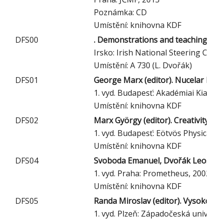
Poznámka: CD
Umístění: knihovna KDF
DFS00
. Demonstrations and teaching id
Irsko: Irish National Steering Co
Umístění: A 730 (L. Dvořák)
DFS01
George Marx (editor). Nucelar Phy
1. vyd. Budapesť: Akadémiai Kiadó,
Umístění: knihovna KDF
DFS02
Marx György (editor). Creativity in
1. vyd. Budapesť: Eötvös Physical S
Umístění: knihovna KDF
DFS04
Svoboda Emanuel, Dvořák Leoš (edi
1. vyd. Praha: Prometheus, 2002
Umístění: knihovna KDF
DFS05
Randa Miroslav (editor). Vysokoš
1. vyd. Plzeň: Západočeská univerzi