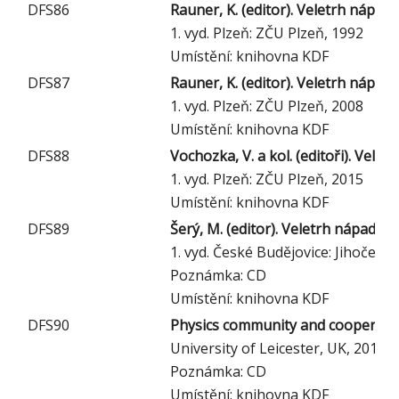
DFS86
Rauner, K. (editor). Veletrh nápadů
1. vyd. Plzeň: ZČU Plzeň, 1992
Umístění: knihovna KDF
DFS87
Rauner, K. (editor). Veletrh nápadů
1. vyd. Plzeň: ZČU Plzeň, 2008
Umístění: knihovna KDF
DFS88
Vochozka, V. a kol. (editoři). Vele
1. vyd. Plzeň: ZČU Plzeň, 2015
Umístění: knihovna KDF
DFS89
Šerý, M. (editor). Veletrh nápadů u
1. vyd. České Budějovice: Jihočesk
Poznámka: CD
Umístění: knihovna KDF
DFS90
Physics community and cooperatio
University of Leicester, UK, 2010
Poznámka: CD
Umístění: knihovna KDF