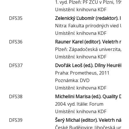
1. vyd. Plzeň: PF ZČU v Plzni, 1997
Umístění: knihovna KDF
DFS35
Zelenický Ľubomír (redaktor). Ino
Nitra: Fakulta prírodných vied Un
Umístění: knihovna KDF
DFS36
Rauner Karel (editor). Veletrh náp
Plzeň: Západočeská univerzita, 19
Umístění: knihovna KDF
DFS37
Dvořák Leoš (ed.). Dílny Heuréky 
Praha: Prometheus, 2011
Poznámka: DVD
Umístění: knihovna KDF
DFS38
Michelini Marisa (ed.). Quality D
2004. vyd. Itálie: Forum
Umístění: knihovna KDF
DFS39
Šerý Michal (editor). Veletrh nápad
České Budějovice: Jihočeská univer