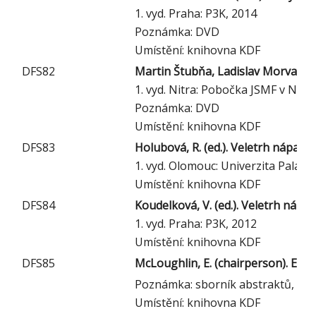
1. vyd. Praha: P3K, 2014
Poznámka: DVD
Umístění: knihovna KDF
DFS82
Martin Štubňa, Ladislav Morvay (e
1. vyd. Nitra: Pobočka JSMF v Nitre
Poznámka: DVD
Umístění: knihovna KDF
DFS83
Holubová, R. (ed.). Veletrh nápadů
1. vyd. Olomouc: Univerzita Palac
Umístění: knihovna KDF
DFS84
Koudelková, V. (ed.). Veletrh nápa
1. vyd. Praha: P3K, 2012
Umístění: knihovna KDF
DFS85
McLoughlin, E. (chairperson). EST
Poznámka: sborník abstraktů, ob
Umístění: knihovna KDF