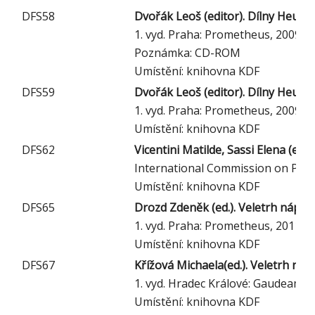
DFS58
Dvořák Leoš (editor). Dílny Heuré
1. vyd. Praha: Prometheus, 2009
Poznámka: CD-ROM
Umístění: knihovna KDF
DFS59
Dvořák Leoš (editor). Dílny Heuré
1. vyd. Praha: Prometheus, 2009
Umístění: knihovna KDF
DFS62
Vicentini Matilde, Sassi Elena (ed
International Commission on Phys
Umístění: knihovna KDF
DFS65
Drozd Zdeněk (ed.). Veletrh nápadů
1. vyd. Praha: Prometheus, 2011
Umístění: knihovna KDF
DFS67
Křížová Michaela(ed.). Veletrh náp
1. vyd. Hradec Králové: Gaudeamus
Umístění: knihovna KDF