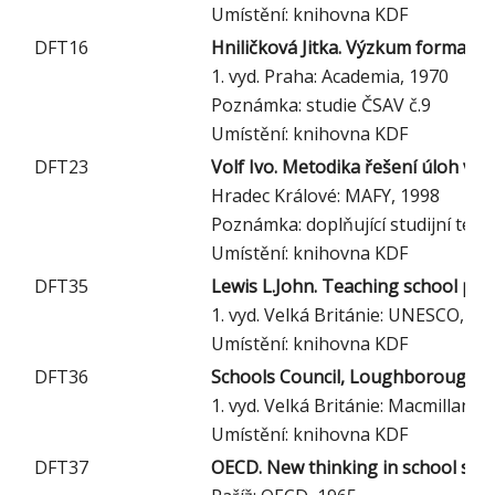
Umístění: knihovna KDF
DFT16
Hniličková Jitka. Výzkum formalis
1. vyd. Praha: Academia, 1970
Poznámka: studie ČSAV č.9
Umístění: knihovna KDF
DFT23
Volf Ivo. Metodika řešení úloh ve 
Hradec Králové: MAFY, 1998
Poznámka: doplňující studijní text p
Umístění: knihovna KDF
DFT35
Lewis L.John. Teaching school phy
1. vyd. Velká Británie: UNESCO, P
Umístění: knihovna KDF
DFT36
Schools Council, Loughborough Un
1. vyd. Velká Británie: Macmillan E
Umístění: knihovna KDF
DFT37
OECD. New thinking in school scie