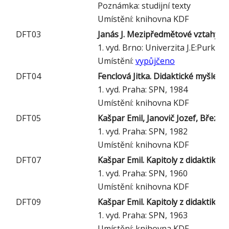
Poznámka: studijní texty
Umístění: knihovna KDF
DFT03
Janás J. Mezipředmětové vztahy a j
1. vyd. Brno: Univerzita J.E:Purkyn
Umístění:
vypůjčeno
DFT04
Fenclová Jitka. Didaktické myšlení a
1. vyd. Praha: SPN, 1984
Umístění: knihovna KDF
DFT05
Kašpar Emil, Janovič Jozef, Březi
1. vyd. Praha: SPN, 1982
Umístění: knihovna KDF
DFT07
Kašpar Emil. Kapitoly z didaktiky fy
1. vyd. Praha: SPN, 1960
Umístění: knihovna KDF
DFT09
Kašpar Emil. Kapitoly z didaktiky fy
1. vyd. Praha: SPN, 1963
Umístění: knihovna KDF