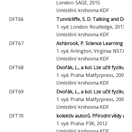
London: SAGE, 2015
Umístění: knihovna KDF
DFT66
Tunnicliffe, S. D. Talking and Doin
1. vyd. London: Routledge, 2013
Umístění: knihovna KDF
DFT67
Ashbrook, P. Science Learning in th
1. vyd. Arlington, Virginia: NSTA P
Umístění: knihovna KDF
DFT68
Dvořák, L., a kol. Lze učit fyziku z
1. vyd. Praha: Matfyzpress, 2008
Umístění: knihovna KDF
DFT69
Dvořák, L., a kol. Lze učit fyziku z
1. vyd. Praha: Matfyzpress, 2008
Umístění: knihovna KDF
DFT70
kolektiv autorů. Přírodní vědy a m
1. vyd. Praha: P3K, 2012
Umístění: knihovna KDF