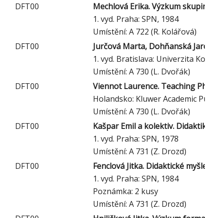
DFT00
Mechlová Erika. Výzkum skupinovéh
1. vyd. Praha: SPN, 1984
Umístění: A 722 (R. Kolářová)
DFT00
Jurčová Marta, Dohňanská Jaroslava
1. vyd. Bratislava: Univerzita Kom
Umístění: A 730 (L. Dvořák)
DFT00
Viennot Laurence. Teaching Physi
Holandsko: Kluwer Academic Publi
Umístění: A 730 (L. Dvořák)
DFT00
Kašpar Emil a kolektiv. Didaktika 
1. vyd. Praha: SPN, 1978
Umístění: A 731 (Z. Drozd)
DFT00
Fenclová Jitka. Didaktické myšlení a
1. vyd. Praha: SPN, 1984
Poznámka: 2 kusy
Umístění: A 731 (Z. Drozd)