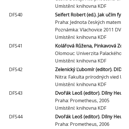
Umístění: knihovna KDF
DFS40
Seifert Robert (ed.). Jak učím fyzi
Praha: Jednota českých matematiků
Poznámka: Vlachovice 2011 DVD
Umístění: knihovna KDF
DFS41
Kolářová Růžena, Pinkavová Zdeňka (
Olomouc: Univerzita Palackého, 2
Umístění: knihovna KDF
DFS42
Zelenický Ľubomír (editor). DIDFY
Nitra: Fakulta prírodných vied Uni
Umístění: knihovna KDF
DFS43
Dvořák Leoš (editor). Dílny Heuré
Praha: Prometheus, 2005
Umístění: knihovna KDF
DFS44
Dvořák Leoš (editor). Dílny Heuré
Praha: Prometheus, 2006