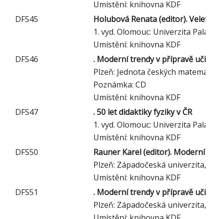
Umístění: knihovna KDF
DFS45
Holubová Renata (editor). Veletrh 
1. vyd. Olomouc: Univerzita Palack
Umístění: knihovna KDF
DFS46
. Moderní trendy v přípravě učitel
Plzeň: Jednota českých matematiků
Poznámka: CD
Umístění: knihovna KDF
DFS47
. 50 let didaktiky fyziky v ČR
1. vyd. Olomouc: Univerzita Palac
Umístění: knihovna KDF
DFS50
Rauner Karel (editor). Moderní tren
Plzeň: Západočeská univerzita, 20
Umístění: knihovna KDF
DFS51
. Moderní trendy v přípravě učitel
Plzeň: Západočeská univerzita, 20
Umístění: knihovna KDF