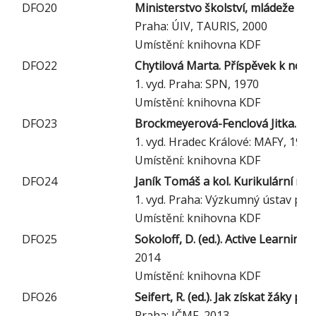
DFO20
Ministerstvo školství, mládeže a t
Praha: ÚIV, TAURIS, 2000
Umístění: knihovna KDF
DFO22
Chytilová Marta. Příspěvek k nové
1. vyd. Praha: SPN, 1970
Umístění: knihovna KDF
DFO23
Brockmeyerová-Fenclová Jitka. Zk
1. vyd. Hradec Králové: MAFY, 1994
Umístění: knihovna KDF
DFO24
Janík Tomáš a kol. Kurikulární re
1. vyd. Praha: Výzkumný ústav ped
Umístění: knihovna KDF
DFO25
Sokoloff, D. (ed.). Active Learning 
2014
Umístění: knihovna KDF
DFO26
Seifert, R. (ed.). Jak získat žáky
Praha: JČMF, 2013