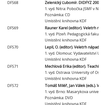
DFS68
Zelenický Ľubomír. DIDFYZ 2006 - 
1. vyd. Nitra: Pobočka JSMF v Nitre
Poznámka: CD
Umístění: knihovna KDF
DFS69
Rauner Karel (editor). Veletrh náp
1. vyd. Plzeň: Pedagogická fakulta
Umístění: knihovna KDF
DFS70
Lepil, O. (editor). Veletrh nápadů 
1. vyd. Olomouc: Vydavatelství Uni
Umístění: knihovna KDF
DFS71
Mechlová Erika (editor). Teaching
1. vyd. Ostrava: University of Ostr
Umístění: knihovna KDF
DFS72
Tomáš Miléř, Jan Válek (eds.). Vel
1. vyd. Brno: Masarykova univerzit
Poznámka: DVD
Umístění: knihovna KDF