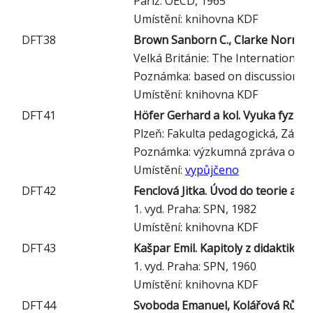
Paříž: OECD, 1965
Umístění: knihovna KDF
DFT38
Brown Sanborn C., Clarke Norman
Velká Británie: The International 
Poznámka: based on discussion at 
Umístění: knihovna KDF
DFT41
Höfer Gerhard a kol. Vyuka fyziky 
Plzeň: Fakulta pedagogická, Západ
Poznámka: výzkumná zpráva o výsl
Umístění:
vypůjčeno
DFT42
Fenclová Jitka. Úvod do teorie a m
1. vyd. Praha: SPN, 1982
Umístění: knihovna KDF
DFT43
Kašpar Emil. Kapitoly z didaktiky f
1. vyd. Praha: SPN, 1960
Umístění: knihovna KDF
DFT44
Svoboda Emanuel, Kolářová Růžena.