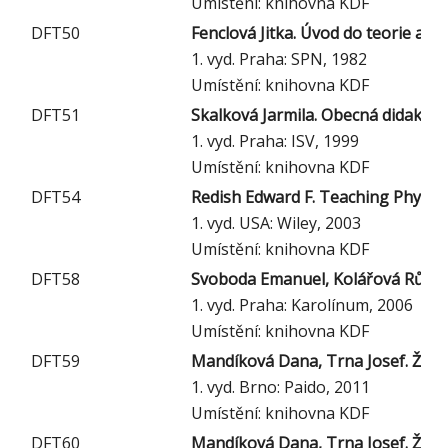
Umístění: knihovna KDF
DFT50
Fenclová Jitka. Úvod do teorie a m
1. vyd. Praha: SPN, 1982
Umístění: knihovna KDF
DFT51
Skalková Jarmila. Obecná didaktik
1. vyd. Praha: ISV, 1999
Umístění: knihovna KDF
DFT54
Redish Edward F. Teaching Physics 
1. vyd. USA: Wiley, 2003
Umístění: knihovna KDF
DFT58
Svoboda Emanuel, Kolářová Růžena.
1. vyd. Praha: Karolínum, 2006
Umístění: knihovna KDF
DFT59
Mandíková Dana, Trna Josef. Žáko
1. vyd. Brno: Paido, 2011
Umístění: knihovna KDF
DFT60
Mandíková Dana, Trna Josef. Žáko