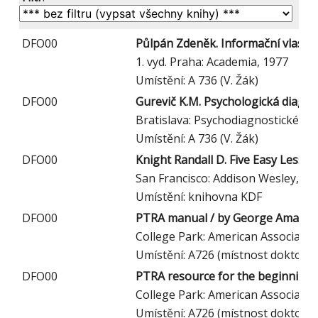
DFO00
Půlpán Zdeněk. Informační vlastnos
1. vyd. Praha: Academia, 1977
Umístění: A 736 (V. Žák)
DFO00
Gurevič K.M. Psychologická diagno
Bratislava: Psychodiagnostické a di
Umístění: A 736 (V. Žák)
DFO00
Knight Randall D. Five Easy Lesso
San Francisco: Addison Wesley, 20
Umístění: knihovna KDF
DFO00
PTRA manual / by George Amann, Jo
College Park: American Associatio
Umístění: A726 (místnost doktora
DFO00
PTRA resource for the beginning p
College Park: American Associatio
Umístění: A726 (místnost doktora