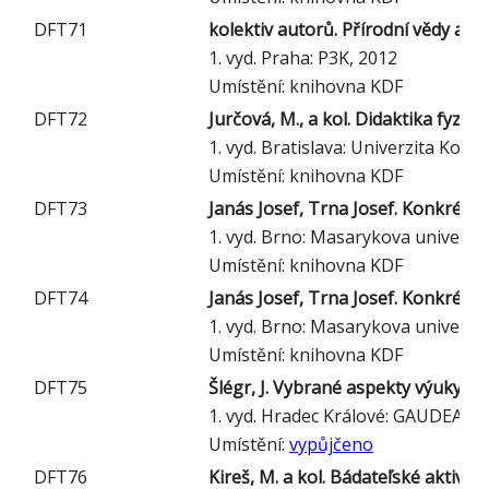
DFT71
kolektiv autorů. Přírodní vědy a m
1. vyd. Praha: P3K, 2012
Umístění: knihovna KDF
DFT72
Jurčová, M., a kol. Didaktika fyziky
1. vyd. Bratislava: Univerzita Kom
Umístění: knihovna KDF
DFT73
Janás Josef, Trna Josef. Konkrétní d
1. vyd. Brno: Masarykova univerzit
Umístění: knihovna KDF
DFT74
Janás Josef, Trna Josef. Konkrétní d
1. vyd. Brno: Masarykova univerzit
Umístění: knihovna KDF
DFT75
Šlégr, J. Vybrané aspekty výuky as
1. vyd. Hradec Králové: GAUDEAMU
Umístění:
vypůjčeno
DFT76
Kireš, M. a kol. Bádateľské aktivi