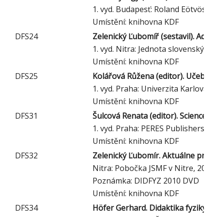
1. vyd. Budapesť: Roland Eötvös Ph
Umístění: knihovna KDF
DFS24
Zelenický Ľubomíř (sestavil). Adre
1. vyd. Nitra: Jednota slovenských
Umístění: knihovna KDF
DFS25
Kolářová Růžena (editor). Učebnice 
1. vyd. Praha: Univerzita Karlova, 
Umístění: knihovna KDF
DFS31
Šulcová Renata (editor). Science
1. vyd. Praha: PERES Publishers, 2
Umístění: knihovna KDF
DFS32
Zelenický Ľubomír. Aktuálne prob
Nitra: Pobočka JSMF v Nitre, 2011
Poznámka: DIDFYZ 2010 DVD
Umístění: knihovna KDF
DFS34
Höfer Gerhard. Didaktika fyziky po