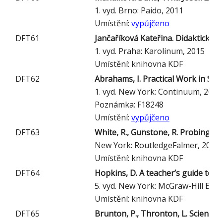
1. vyd. Brno: Paido, 2011
Umístění:
vypůjčeno
DFT61
Jančaříková Kateřina. Didaktické 
1. vyd. Praha: Karolinum, 2015
Umístění: knihovna KDF
DFT62
Abrahams, I. Practical Work in Se
1. vyd. New York: Continuum, 2011
Poznámka: F18248
Umístění:
vypůjčeno
DFT63
White, R., Gunstone, R. Probing U
New York: RoutledgeFalmer, 2006
Umístění: knihovna KDF
DFT64
Hopkins, D. A teacher’s guide to 
5. vyd. New York: McGraw-Hill Edu
Umístění: knihovna KDF
DFT65
Brunton, P., Thronton, L. Science 