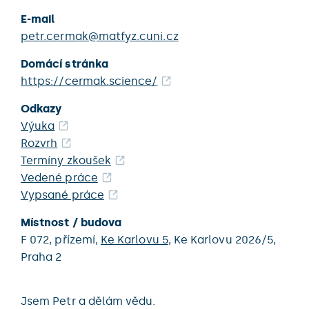
E-mail
petr.cermak@matfyz.cuni.cz
Domácí stránka
https://cermak.science/
Odkazy
Výuka
Rozvrh
Termíny zkoušek
Vedené práce
Vypsané práce
Místnost / budova
F 072,
přízemí,
Ke Karlovu 5
,
Ke Karlovu 2026/5,
Praha 2
Jsem Petr a dělám vědu.