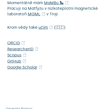
Momentálně mám
MaMBu 🐍
.
Pracuji na Matfyzu v nízkoteplotní magnetické
laboratoři
MGML
v Troji.
Krom vědy také
učím
(🇨🇿).
ORCID
ResearcherID
Scopus
GitHub
Google Scholar
Univerzita Karlova